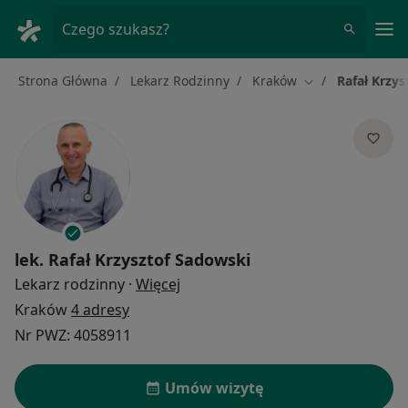
Me
Czego szukasz?
Strona Główna
Lekarz Rodzinny
Kraków
Rafał Krzy
Zmień miasto
lek.
Rafał Krzysztof Sadowski
O specjalizacjach
Lekarz rodzinny
·
Więcej
Kraków
4 adresy
Nr PWZ: 4058911
Umów wizytę