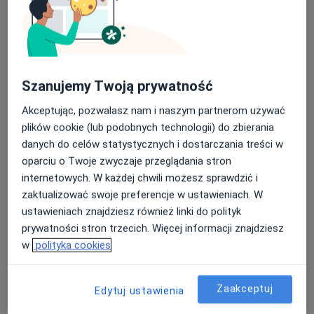
infekcje dróg moczowych
alergie
i tym podobne
Szanujemy Twoją prywatność
Akceptując, pozwalasz nam i naszym partnerom używać
O mnie
więcej
plików cookie (lub podobnych technologii) do zbierania
danych do celów statystycznych i dostarczania treści w
Zakres porad
oparciu o Twoje zwyczaje przeglądania stron
Medycyna rodzinna
internetowych. W każdej chwili możesz sprawdzić i
Główne obszary pomocy
zaktualizować swoje preferencje w ustawieniach. W
ustawieniach znajdziesz również linki do polityk
a11y_sr_more_diseases
Choroby dorosłych
+154
prywatności stron trzecich. Więcej informacji znajdziesz
w
polityka cookies
Rodzaje konsultacji
Stacjonarne
Zobacz lokalizacje (2)
Zaakceptuj
Edytuj ustawienia
Zdjęcia i filmy