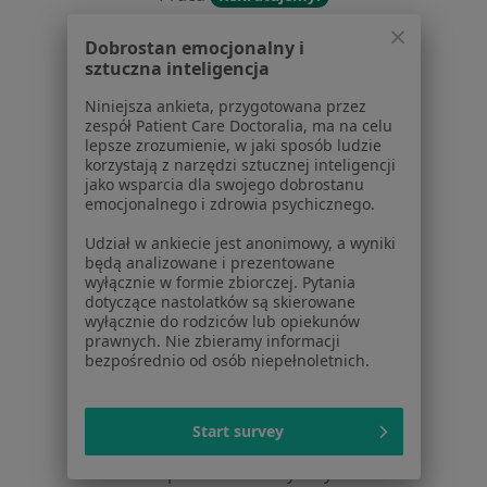
Partnerzy
Centrum prasowe
Dobrostan emocjonalny i
sztuczna inteligencja
Kontakt
Niniejsza ankieta, przygotowana przez
Dla pacjentów
zespół Patient Care Doctoralia, ma na celu
lepsze zrozumienie, w jaki sposób ludzie
Lekarze
korzystają z narzędzi sztucznej inteligencji
Placówki medyczne
jako wsparcia dla swojego dobrostanu
emocjonalnego i zdrowia psychicznego.
Pytania i odpowiedzi
Usługi i zabiegi
Udział w ankiecie jest anonimowy, a wyniki
Choroby
będą analizowane i prezentowane
wyłącznie w formie zbiorczej. Pytania
Pomoc
dotyczące nastolatków są skierowane
Aplikacje mobilne
wyłącznie do rodziców lub opiekunów
Blog dla pacjentów
prawnych. Nie zbieramy informacji
bezpośrednio od osób niepełnoletnich.
Dla profesjonalistów
Cennik
Start survey
Dla lekarzy
Dla placówek medycznych