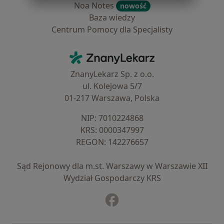
Noa Notes
nowość
Baza wiedzy
Centrum Pomocy dla Specjalisty
Kontakt
ZnanyLekarz - Strona główna
ZnanyLekarz Sp. z o.o.
ul. Kolejowa 5/7
01-217 Warszawa, Polska
NIP: ⁠7010224868
KRS: ⁠0000347997
REGON: ⁠142276657
Sąd Rejonowy dla m.st. Warszawy w Warszawie XII
Wydział Gospodarczy KRS
Facebook
otwiera się w nowej karcie