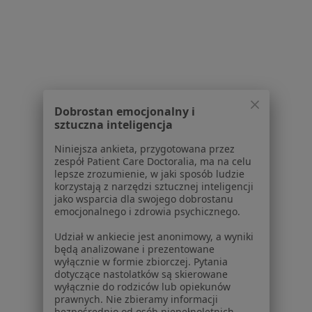
Dla pacjentów
Lekarze
Placówki medyczne
Pytania i odpowiedzi
Usługi i zabiegi
Choroby
Dobrostan emocjonalny i
Pomoc
sztuczna inteligencja
Aplikacje mobilne
Blog dla pacjentów
Niniejsza ankieta, przygotowana przez
zespół Patient Care Doctoralia, ma na celu
Dla profesjonalistów
lepsze zrozumienie, w jaki sposób ludzie
korzystają z narzędzi sztucznej inteligencji
Cennik
jako wsparcia dla swojego dobrostanu
emocjonalnego i zdrowia psychicznego.
Dla lekarzy
Dla placówek medycznych
Udział w ankiecie jest anonimowy, a wyniki
Noa Notes
będą analizowane i prezentowane
nowość
wyłącznie w formie zbiorczej. Pytania
Baza wiedzy
dotyczące nastolatków są skierowane
Centrum Pomocy dla Specjalisty
wyłącznie do rodziców lub opiekunów
prawnych. Nie zbieramy informacji
bezpośrednio od osób niepełnoletnich.