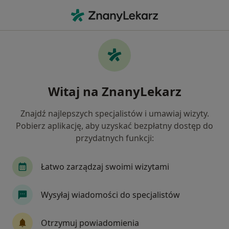
Me
Czego szukasz?
Strona Główna
Choroby
Zapalenie Dwunastnicy
Zapalenie dwunastnicy -
Witaj na ZnanyLekarz
informacje, specjaliści, pytania i
odpowiedzi
Znajdź najlepszych specjalistów i umawiaj wizyty.
Pobierz aplikację, aby uzyskać bezpłatny dostęp do
przydatnych funkcji:
Łatwo zarządzaj swoimi wizytami
Informacje
Wysyłaj wiadomości do specjalistów
Nie rezygnuj ze zdrowia
Otrzymuj powiadomienia