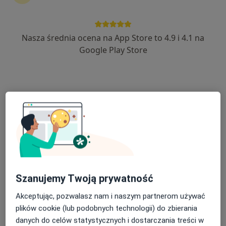
Wybierz konsultacje online, aby rozpocząć lub
kontynuować leczenie bez wychodzenia z domu. Jeśli
potrzebujesz, możesz również umówić wizytę w
Nasza średnia ocena na App Store to 4.9 i 4.1 na
gabinecie.
Google Play Store
Pokaż specjalistów
Jak to działa?
Eksperci - zapalenie dwunastnicy
Shaker Alseifi
Szanujemy Twoją prywatność
Chirurg
Warszawa
Akceptując, pozwalasz nam i naszym partnerom używać
plików cookie (lub podobnych technologii) do zbierania
Tadeusz Łapiński
danych do celów statystycznych i dostarczania treści w