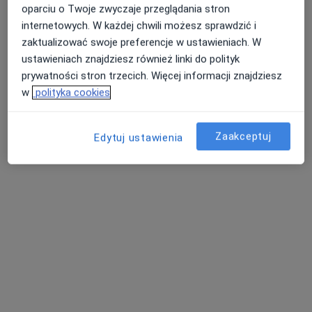
oparciu o Twoje zwyczaje przeglądania stron
Gastrolog, Internista, Lekarz chorób zakaźnych
internetowych. W każdej chwili możesz sprawdzić i
Białystok
zaktualizować swoje preferencje w ustawieniach. W
ustawieniach znajdziesz również linki do polityk
prywatności stron trzecich. Więcej informacji znajdziesz
Józef Kraisner
w
polityka cookies
Gastrolog, Internista
Warszawa
Zaakceptuj
Edytuj ustawienia
Kamil Humaidi
Gastrolog
Warszawa
Agata Woraczek
Dietetyk
Częstochowa