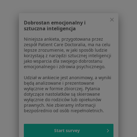
Partnerzy
Centrum prasowe
Kontakt
Dobrostan emocjonalny i
sztuczna inteligencja
Dla pacjentów
Niniejsza ankieta, przygotowana przez
Lekarze
zespół Patient Care Doctoralia, ma na celu
Placówki medyczne
lepsze zrozumienie, w jaki sposób ludzie
korzystają z narzędzi sztucznej inteligencji
Pytania i odpowiedzi
jako wsparcia dla swojego dobrostanu
Usługi i zabiegi
emocjonalnego i zdrowia psychicznego.
Choroby
Udział w ankiecie jest anonimowy, a wyniki
Pomoc
będą analizowane i prezentowane
Aplikacje mobilne
wyłącznie w formie zbiorczej. Pytania
Blog dla pacjentów
dotyczące nastolatków są skierowane
wyłącznie do rodziców lub opiekunów
Dla profesjonalistów
prawnych. Nie zbieramy informacji
bezpośrednio od osób niepełnoletnich.
Cennik
Dla lekarzy
Start survey
Dla placówek medycznych