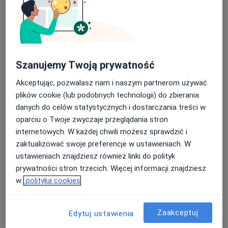
Wybielanie zębów
Usg
Rehabilitacja
Echo serca
Holter ekg
Tomografia komputerowa
Spirometria
Gastroskopia
Badania prenatalne
Szanujemy Twoją prywatność
Kolonoskopia
Endoskopia
Depilacja laserowa
Więcej
Akceptując, pozwalasz nam i naszym partnerom używać
usługi
plików cookie (lub podobnych technologii) do zbierania
danych do celów statystycznych i dostarczania treści w
Znajdź specjalistę
oparciu o Twoje zwyczaje przeglądania stron
internetowych. W każdej chwili możesz sprawdzić i
Wybierz spośród ponad 146 000 lekarzy i
zaktualizować swoje preferencje w ustawieniach. W
specjalistów. Przeglądaj opinie innych pacjentów.
ustawieniach znajdziesz również linki do polityk
prywatności stron trzecich. Więcej informacji znajdziesz
Łatwo umów wizytę
w
polityka cookies
Wybierz odpowiadający Ci termin, podaj swoje dane,
potwierdź... i już. Wizyta umówiona!
Zaakceptuj
Edytuj ustawienia