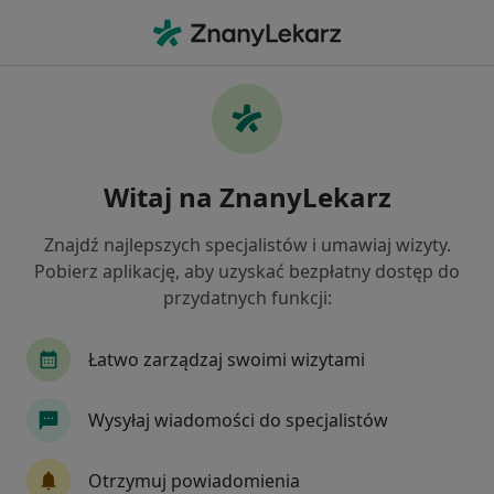
Me
Znajdź lekarza i umów
wizytę
Witaj na ZnanyLekarz
Szukaj wśród 146 000 lekarzy.
Znajdź najlepszych specjalistów i umawiaj wizyty.
Pobierz aplikację, aby uzyskać bezpłatny dostęp do
przydatnych funkcji:
W gabinecie
Online
W gabinecie
Online
specjalizacja, badanie lub 
Łatwo zarządzaj swoimi wizytami
miasto lub dzielnica
Wysyłaj wiadomości do specjalistów
Szukaj
Otrzymuj powiadomienia