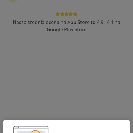
Wczesny dostęp do bety
Nasza średnia ocena na App Store to 4.9 i 4.1 na
Ci sami lekarze. Trafniejsze
Google Play Store
wyszukiwanie.
Opisz swoją sytuację własnymi słowami. Nova
znajdzie lekarzy, którzy naprawdę pasują.
Testuj betę
Ginekolog
Ortopeda
Psycholog
Psychiatra
Stomatolog
Dermatolog
Chirurg
Laryngolog
Fizjoterapeuta
Neurolog
Okulista
Pediatra
Urolog
Kardiolog
Dietetyk
Więcej
Popularne kategorie