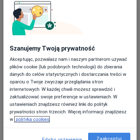
Wyróżnia się następujące rodzaje zapalenia krtani:
ostre (łac.laryngitis acuta) – trwa kilka dni i
powoduje miejscowe uszkodzenia nabłonka (gojące
się bez pozostawiania zmian)
Szanujemy Twoją prywatność
przewlekłe (łac. laryngitis chronica) – jeden ze
Akceptując, pozwalasz nam i naszym partnerom używać
stanów przedrakowych raka krtani
plików cookie (lub podobnych technologii) do zbierania
danych do celów statystycznych i dostarczania treści w
oparciu o Twoje zwyczaje przeglądania stron
swoiste – zapalenie gruźlicze i kiłowe (rzadko)
internetowych. W każdej chwili możesz sprawdzić i
zaktualizować swoje preferencje w ustawieniach. W
nieswoiste – powoduje trwałe zmiany śluzówki
ustawieniach znajdziesz również linki do polityk
prywatności stron trzecich. Więcej informacji znajdziesz
w
polityka cookies
podgłośniowe zapalenie krtani (łac. laryngitis
subglottica) – wystepuje u dzieci między 3 miesiącem
Zaakceptuj
Edytuj ustawienia