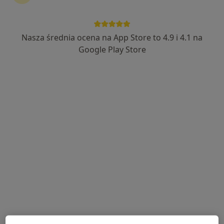
Przyczyny
Nasza średnia ocena na App Store to 4.9 i 4.1 na
Google Play Store
Wśród głównych przyczyn zapalenia krtani wymienia
się:
nadużywanie lub nieodpowiednie używanie głosu
zaburzenia drożności nosa
częste lub przewlekłe zakażenia dróg oddechowych
Podział