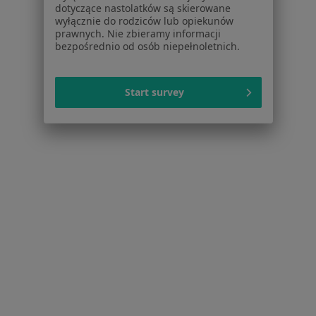
Choroby
dotyczące nastolatków są skierowane
Pomoc
wyłącznie do rodziców lub opiekunów
prawnych. Nie zbieramy informacji
Aplikacje mobilne
bezpośrednio od osób niepełnoletnich.
Blog dla pacjentów
Dla profesjonalistów
Start survey
Cennik
Dla lekarzy
Dla placówek medycznych
Noa Notes
nowość
Baza wiedzy
Centrum Pomocy dla Specjalisty
Kontakt
ZnanyLekarz - Strona główna
ZnanyLekarz Sp. z o.o.
ul. Kolejowa 5/7
01-217 Warszawa, Polska