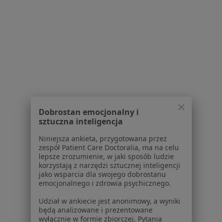
Polityka prywatności pacjentów
Polityka prywatności profesjonalistów
Polityka prywatności dla profesjonalistów, których
dane pozyskaliśmy samodzielnie
Polityka cookies
Jak działają wyniki wyszukiwania
Dostępność
O nas
Praca
Rekrutujemy!
Dobrostan emocjonalny i
Partnerzy
sztuczna inteligencja
Centrum prasowe
Niniejsza ankieta, przygotowana przez
Kontakt
zespół Patient Care Doctoralia, ma na celu
lepsze zrozumienie, w jaki sposób ludzie
Dla pacjentów
korzystają z narzędzi sztucznej inteligencji
jako wsparcia dla swojego dobrostanu
Lekarze
emocjonalnego i zdrowia psychicznego.
Placówki medyczne
Pytania i odpowiedzi
Udział w ankiecie jest anonimowy, a wyniki
będą analizowane i prezentowane
Usługi i zabiegi
wyłącznie w formie zbiorczej. Pytania