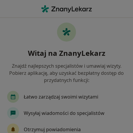
Me
Czego szukasz?
Strona Główna
Choroby
Zapalenie Krtani
Zapalenie krtani - informacje,
Witaj na ZnanyLekarz
specjaliści, pytania i odpowiedzi
Znajdź najlepszych specjalistów i umawiaj wizyty.
Pobierz aplikację, aby uzyskać bezpłatny dostęp do
przydatnych funkcji:
Informacje
Łatwo zarządzaj swoimi wizytami
Zapalenie krtani - informacje o chorobie
Wysyłaj wiadomości do specjalistów
Otrzymuj powiadomienia