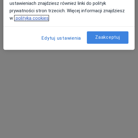
ustawieniach znajdziesz również linki do polityk
Iwona Królik
prywatności stron trzecich. Więcej informacji znajdziesz
w
polityka cookies
Alergolog, Pulmonolog
Lublin
Zaakceptuj
Edytuj ustawienia
Otyłość - pytania dotyczące tej choroby
Nasi lekarze i specjaliści odpowiedzieli na 21 pytań
dotyczących usługi: Otyłość
Zadaj pytanie
Jestem kobietą
Schudłam już 45 kg