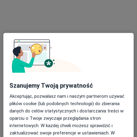
Dietetyk
Turek
Bożena Orzechowska
Alergolog, Pulmonolog, Pediatra
Radomsko
Dorota Kardas - Sobantka
Alergolog, Pediatra
Szanujemy Twoją prywatność
Łódź
Akceptując, pozwalasz nam i naszym partnerom używać
plików cookie (lub podobnych technologii) do zbierania
Krzysztof Buczyłko
danych do celów statystycznych i dostarczania treści w
oparciu o Twoje zwyczaje przeglądania stron
Alergolog
Łódź
internetowych. W każdej chwili możesz sprawdzić i
zaktualizować swoje preferencje w ustawieniach. W