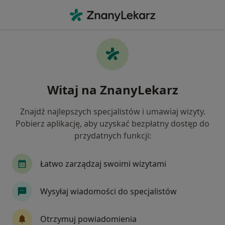
Me
Czego szukasz?
Strona Główna
Choroby
Otyłość
Otyłość - informacje, specjaliści,
Witaj na ZnanyLekarz
pytania i odpowiedzi
Znajdź najlepszych specjalistów i umawiaj wizyty.
Pobierz aplikację, aby uzyskać bezpłatny dostęp do
przydatnych funkcji:
Informacje
Pytania i odpowiedzi
Łatwo zarządzaj swoimi wizytami
Wysyłaj wiadomości do specjalistów
Nie rezygnuj ze zdrowia
Wybierz konsultacje online, aby rozpocząć lub
Otrzymuj powiadomienia