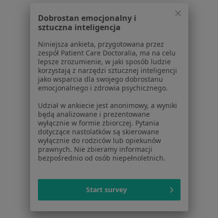
Polityka prywatności dla profesjonalistów, których
dane pozyskaliśmy samodzielnie
Dobrostan emocjonalny i
Polityka cookies
sztuczna inteligencja
Jak działają wyniki wyszukiwania
Niniejsza ankieta, przygotowana przez
Dostępność
zespół Patient Care Doctoralia, ma na celu
O nas
lepsze zrozumienie, w jaki sposób ludzie
Praca
korzystają z narzędzi sztucznej inteligencji
Rekrutujemy!
jako wsparcia dla swojego dobrostanu
Partnerzy
emocjonalnego i zdrowia psychicznego.
Centrum prasowe
Kontakt
Udział w ankiecie jest anonimowy, a wyniki
będą analizowane i prezentowane
wyłącznie w formie zbiorczej. Pytania
Dla pacjentów
dotyczące nastolatków są skierowane
wyłącznie do rodziców lub opiekunów
Lekarze
prawnych. Nie zbieramy informacji
Placówki medyczne
bezpośrednio od osób niepełnoletnich.
Pytania i odpowiedzi
Usługi i zabiegi
Choroby
Start survey
Pomoc
Aplikacje mobilne