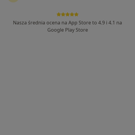
kontynuować leczenie bez wychodzenia z domu. Jeśli
potrzebujesz, możesz również umówić wizytę w
gabinecie.
Nasza średnia ocena na App Store to 4.9 i 4.1 na
Google Play Store
Pokaż specjalistów
Jak to działa?
Eksperci - otyłość
Marta Tadeuszyk-Walkowiak
Dietetyk
Stęszew
Paulina Rogodzińska