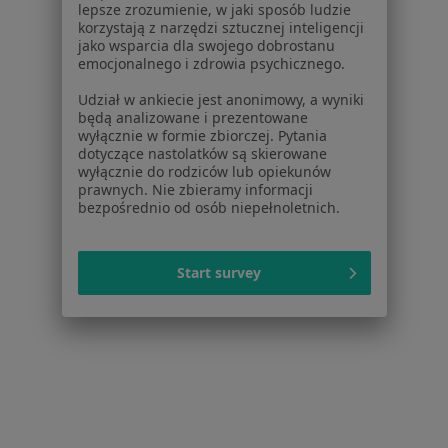
Kontakt
lepsze zrozumienie, w jaki sposób ludzie
korzystają z narzędzi sztucznej inteligencji
Dla pacjentów
jako wsparcia dla swojego dobrostanu
emocjonalnego i zdrowia psychicznego.
Lekarze
Placówki medyczne
Udział w ankiecie jest anonimowy, a wyniki
będą analizowane i prezentowane
Pytania i odpowiedzi
wyłącznie w formie zbiorczej. Pytania
Usługi i zabiegi
dotyczące nastolatków są skierowane
Choroby
wyłącznie do rodziców lub opiekunów
prawnych. Nie zbieramy informacji
Pomoc
bezpośrednio od osób niepełnoletnich.
Aplikacje mobilne
Blog dla pacjentów
Start survey
Dla profesjonalistów
Cennik
Dla lekarzy
Dla placówek medycznych
Noa Notes
nowość
Baza wiedzy
Centrum Pomocy dla Specjalisty