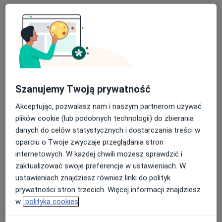
Michał Adamczyk
Urolog
Poznań
Iryna Bredykhina
Szanujemy Twoją prywatność
Ultrasonografista
Kraków
Akceptując, pozwalasz nam i naszym partnerom używać
plików cookie (lub podobnych technologii) do zbierania
danych do celów statystycznych i dostarczania treści w
Wojciech Pałasz
oparciu o Twoje zwyczaje przeglądania stron
internetowych. W każdej chwili możesz sprawdzić i
Lekarz rodzinny
Skoczów
zaktualizować swoje preferencje w ustawieniach. W
ustawieniach znajdziesz również linki do polityk
prywatności stron trzecich. Więcej informacji znajdziesz
Monika Sierakowska
w
polityka cookies
Lekarz bez specjalizacji