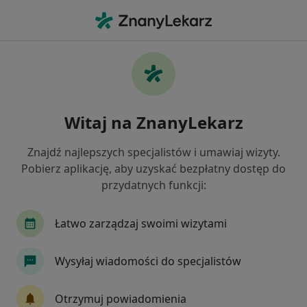
Me
Czego szukasz?
Strona Główna
Choroby
Zaburzenia Oddawania Moczu
Zaburzenia oddawania moczu -
Witaj na ZnanyLekarz
informacje, specjaliści, pytania i
Znajdź najlepszych specjalistów i umawiaj wizyty.
odpowiedzi
Pobierz aplikację, aby uzyskać bezpłatny dostęp do
przydatnych funkcji:
Łatwo zarządzaj swoimi wizytami
Informacje
Pytania i odpowiedzi
Wysyłaj wiadomości do specjalistów
Otrzymuj powiadomienia