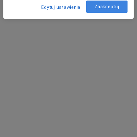
Poznań
Zaakceptuj
Edytuj ustawienia
Bożena Orzechowska
Alergolog, Pulmonolog, Pediatra
Radomsko
Zaburzenia oddawania moczu - pytania
dotyczące tej choroby
Nasi lekarze i specjaliści odpowiedzieli na 17 pytań
dotyczących usługi: Zaburzenia oddawania moczu
Zadaj pytanie