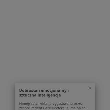
Serwis
Regulamin
Polityka prywatności pacjentów
Polityka prywatności profesjonalistów
Polityka prywatności dla profesjonalistów, których
dane pozyskaliśmy samodzielnie
Polityka cookies
Jak działają wyniki wyszukiwania
Dostępność
O nas
Dobrostan emocjonalny i
Praca
Rekrutujemy!
sztuczna inteligencja
Partnerzy
Niniejsza ankieta, przygotowana przez
Centrum prasowe
zespół Patient Care Doctoralia, ma na celu