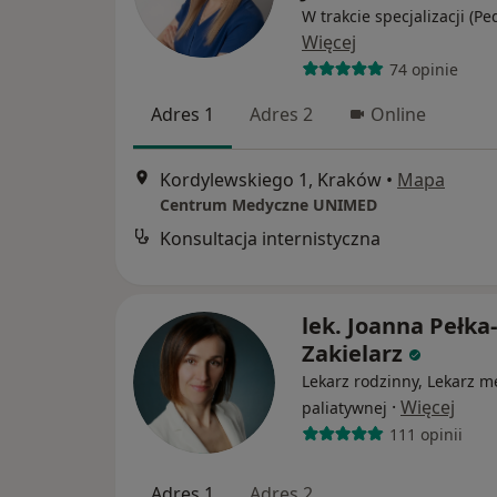
W trakcie specjalizacji (Pe
Więcej
74 opinie
Adres 1
Adres 2
Online
Kordylewskiego 1, Kraków
•
Mapa
Centrum Medyczne UNIMED
Konsultacja internistyczna
lek. Joanna Pełka-
Zakielarz
Lekarz rodzinny, Lekarz 
·
Więcej
paliatywnej
111 opinii
Adres 1
Adres 2