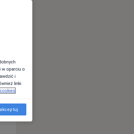
odobnych
i w oparciu o
awdzić i
Pon,
Wt,
Śr,
wnież linki
10 Sie
11 Sie
12 Sie
 cookies
akceptuj