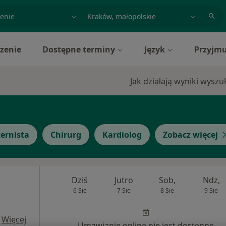
acja, badanie lub nazwisko
miasto lub dzielnica
zenie
Dostępne terminy
Język
Przyjmu
Jak działają wyniki wysz
ternista
Chirurg
Kardiolog
Zobacz więcej
Dziś
Jutro
Sob,
Ndz,
6 Sie
7 Sie
8 Sie
9 Sie
·
Więcej
Umawianie online nie jest dostępne