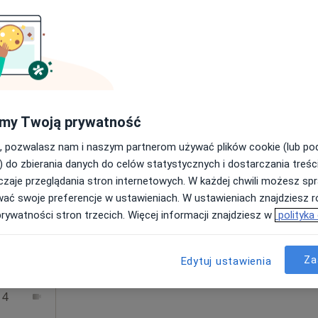
Poproś o wizytę
•
Mapa
my Twoją prywatność
250 zł
, pozwalasz nam i naszym partnerom używać plików cookie (lub p
) do zbierania danych do celów statystycznych i dostarczania treśc
zaje przeglądania stron internetowych. W każdej chwili możesz spr
Dziś
Jutro
Sob,
Ndz,
wać swoje preferencje w ustawieniach. W ustawieniach znajdziesz ró
6 Sie
7 Sie
8 Sie
9 Sie
nik
prywatności stron trzecich. Więcej informacji znajdziesz w
polityka
 Lekarz
cej
Umawianie online nie jest dostępne
Za
Edytuj ustawienia
Poproś o wizytę
 4
Online