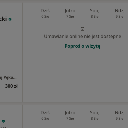
Dziś
Jutro
Sob,
Ndz,
6 Sie
7 Sie
8 Sie
9 Sie
cki
Umawianie online nie jest dostępne
Poproś o wizytę
Specjalistyczny Gabinet Pediatryczny Andrzej Pękacki
300 zł
Dziś
Jutro
Sob,
Ndz,
6 Sie
7 Sie
8 Sie
9 Sie
n
karz