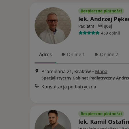
Bezpieczne płatności
lek. Andrzej Pęka
·
Więcej
Pediatra
459 opinii
Adres
Online 1
Online 2
Promienna 21, Kraków
•
Mapa
Konsultacja pediatryczna
Bezpieczne płatności
lek. Kamil Ostafi
W trakcie specjalizacji (Le