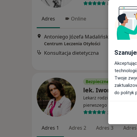
84 opinie
Adres
Online
Antoniego Józefa Madalińskiego 10, Kraków
Centrum Leczenia Otyłości
Szanuje
Konsultacja dietetyczna
Akceptując
technologii
Twoje zwyc
Bezpieczne płatności
zaktualizo
lek. Iwona Paciep
do polityk 
Lekarz rodzinny, Pediatra,
·
Wię
pierwszego kontaktu
360 opinii
Adres 1
Adres 2
Adres 3
Adres