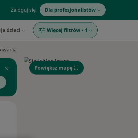
Zaloguj się
Dla profesjonalistów
je dzieci
Więcej filtrów
•
1
ukiwania
Powiększ mapę
Pon,
Wt,
Śr,
10 Sie
11 Sie
12 Sie