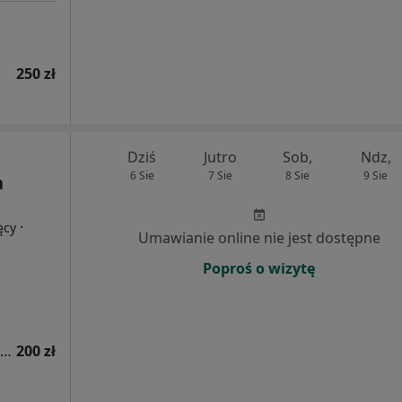
250 zł
Dziś
Jutro
Sob,
Ndz,
6 Sie
7 Sie
8 Sie
9 Sie
a
·
ęcy
Umawianie online nie jest dostępne
Poproś o wizytę
Badania z krwi - panel pokarmowy (21 alergenów)
200 zł