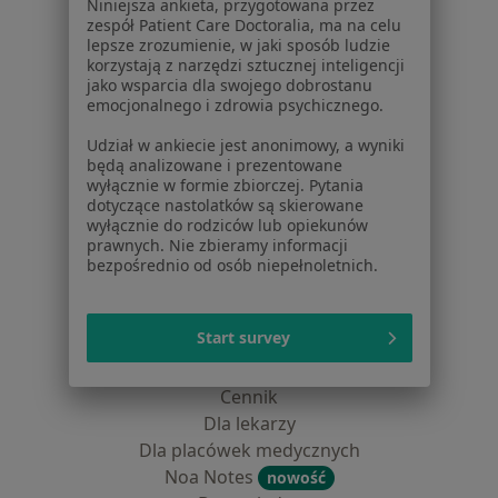
Niniejsza ankieta, przygotowana przez
Centrum prasowe
zespół Patient Care Doctoralia, ma na celu
Kontakt
lepsze zrozumienie, w jaki sposób ludzie
korzystają z narzędzi sztucznej inteligencji
Dla pacjentów
jako wsparcia dla swojego dobrostanu
emocjonalnego i zdrowia psychicznego.
Lekarze
Udział w ankiecie jest anonimowy, a wyniki
Placówki medyczne
będą analizowane i prezentowane
Pytania i odpowiedzi
wyłącznie w formie zbiorczej. Pytania
Usługi i zabiegi
dotyczące nastolatków są skierowane
wyłącznie do rodziców lub opiekunów
Choroby
prawnych. Nie zbieramy informacji
Pomoc
bezpośrednio od osób niepełnoletnich.
Aplikacje mobilne
Blog dla pacjentów
Start survey
Dla profesjonalistów
Cennik
Dla lekarzy
Dla placówek medycznych
Noa Notes
nowość