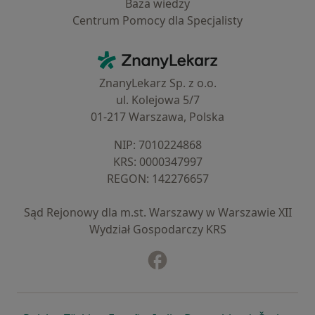
Baza wiedzy
Centrum Pomocy dla Specjalisty
Kontakt
ZnanyLekarz - Strona główna
ZnanyLekarz Sp. z o.o.
ul. Kolejowa 5/7
01-217 Warszawa, Polska
NIP: ⁠7010224868
KRS: ⁠0000347997
REGON: ⁠142276657
Sąd Rejonowy dla m.st. Warszawy w Warszawie XII
Wydział Gospodarczy KRS
Facebook
otwiera się w nowej karcie