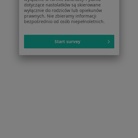
dotyczące nastolatków są skierowane
Placówki medyczne
wyłącznie do rodziców lub opiekunów
Pytania i odpowiedzi
prawnych. Nie zbieramy informacji
Usługi i zabiegi
bezpośrednio od osób niepełnoletnich.
Choroby
Pomoc
Start survey
Aplikacje mobilne
Blog dla pacjentów
Dla profesjonalistów
Cennik
Dla lekarzy
Dla placówek medycznych
Noa Notes
nowość
Baza wiedzy
Centrum Pomocy dla Specjalisty
Kontakt
ZnanyLekarz - Strona główna
ZnanyLekarz Sp. z o.o.