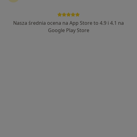
Wybierz konsultacje online, aby rozpocząć lub
kontynuować leczenie bez wychodzenia z domu. Jeśli
potrzebujesz, możesz również umówić wizytę w
Nasza średnia ocena na App Store to 4.9 i 4.1 na
gabinecie.
Google Play Store
Pokaż specjalistów
Jak to działa?
Eksperci - choroby metaboliczne
Ewa Łastowiecka
Kardiolog, Internista
Warszawa
Sylwia Orłowska