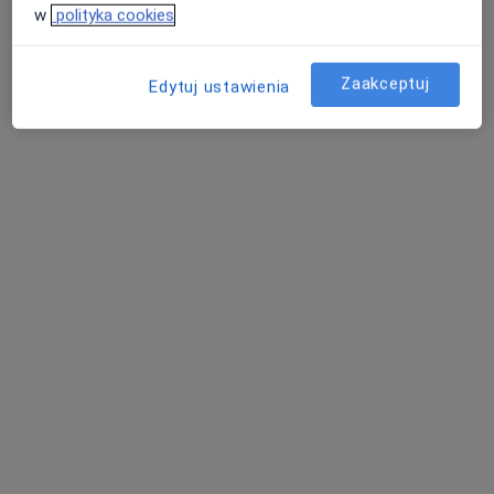
w
polityka cookies
Joanna Szmitka-Łuszczyk
Zaakceptuj
Edytuj ustawienia
Dietetyk
Wrocław
Choroby metaboliczne - pytania dotyczące
tej choroby
Nasi lekarze i specjaliści odpowiedzieli na 15 pytań
dotyczących usługi: Choroby metaboliczne
Zadaj pytanie