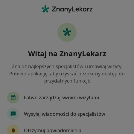
Me
Czego szukasz?
Strona Główna
Choroby
Choroby Metaboliczne
Choroby metaboliczne -
Witaj na ZnanyLekarz
informacje, specjaliści, pytania i
odpowiedzi
Znajdź najlepszych specjalistów i umawiaj wizyty.
Pobierz aplikację, aby uzyskać bezpłatny dostęp do
przydatnych funkcji:
Łatwo zarządzaj swoimi wizytami
Informacje
Pytania i odpowiedzi
Wysyłaj wiadomości do specjalistów
Nie rezygnuj ze zdrowia
Otrzymuj powiadomienia