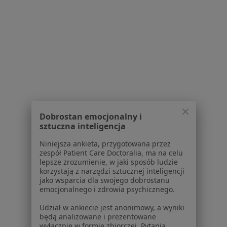
Serwis
Regulamin
Polityka prywatności pacjentów
Polityka prywatności profesjonalistów
Polityka prywatności dla profesjonalistów, których
dane pozyskaliśmy samodzielnie
Polityka cookies
Jak działają wyniki wyszukiwania
Dobrostan emocjonalny i
Dostępność
sztuczna inteligencja
O nas
Niniejsza ankieta, przygotowana przez
Praca
Rekrutujemy!
zespół Patient Care Doctoralia, ma na celu
Partnerzy
lepsze zrozumienie, w jaki sposób ludzie
korzystają z narzędzi sztucznej inteligencji
Centrum prasowe
jako wsparcia dla swojego dobrostanu
Kontakt
emocjonalnego i zdrowia psychicznego.
Dla pacjentów
Udział w ankiecie jest anonimowy, a wyniki
będą analizowane i prezentowane
Lekarze
wyłącznie w formie zbiorczej. Pytania