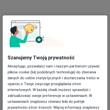
Dietetyk
Wałbrzych
Dorota Mołotkiewicz
Internista
Bielawa
Szanujemy Twoją prywatność
Maria Zys
Akceptując, pozwalasz nam i naszym partnerom używać
Dietetyk
plików cookie (lub podobnych technologii) do zbierania
Poznań
danych do celów statystycznych i dostarczania treści w
oparciu o Twoje zwyczaje przeglądania stron
internetowych. W każdej chwili możesz sprawdzić i
Paulina Wodzińska
zaktualizować swoje preferencje w ustawieniach. W
ustawieniach znajdziesz również linki do polityk
Dietetyk
Łódź
prywatności stron trzecich. Więcej informacji znajdziesz