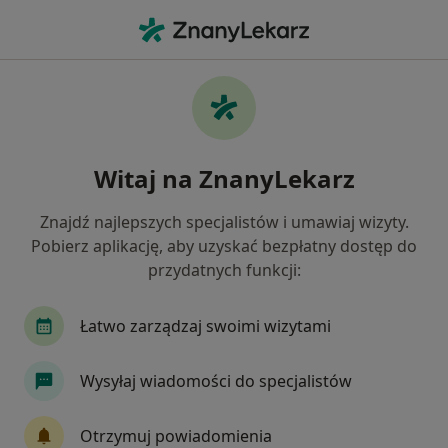
Me
Czego szukasz?
Strona Główna
Choroby
Zapalenie Gardła
Zapalenie gardła - informacje,
Witaj na ZnanyLekarz
specjaliści, pytania i odpowiedzi
Znajdź najlepszych specjalistów i umawiaj wizyty.
Pobierz aplikację, aby uzyskać bezpłatny dostęp do
przydatnych funkcji:
Informacje
Pytania i odpowiedzi
Łatwo zarządzaj swoimi wizytami
Zapalenie gardła - informacje o chorobie
Wysyłaj wiadomości do specjalistów
Otrzymuj powiadomienia