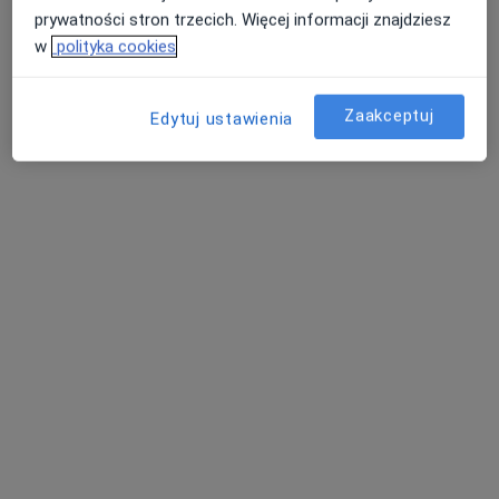
prywatności stron trzecich. Więcej informacji znajdziesz
w
polityka cookies
Eksperci - zapalenie gardła
Zaakceptuj
Edytuj ustawienia
Ewa Borzęcka
Pediatra
Tomaszów Mazowiecki
Alicja Wasiak
Pediatra
Grójec
Kateryna Behar