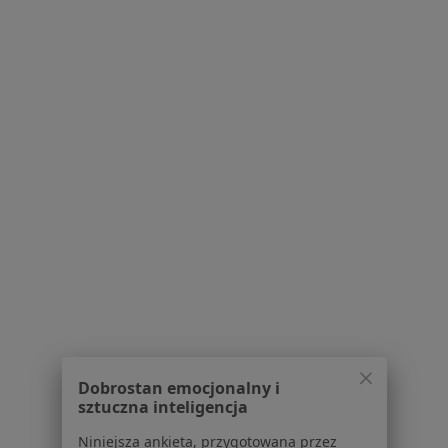
Wszystkie treści, w szczególności pytania i
odpowiedzi, dotyczące tematyki medycznej mają
charakter informacyjny i w żadnym wypadku nie
mogą zastąpić diagnozy medycznej.
Serwis
Regulamin
Polityka prywatności pacjentów
Polityka prywatności profesjonalistów
Polityka prywatności dla profesjonalistów, których
dane pozyskaliśmy samodzielnie
Polityka cookies
Dobrostan emocjonalny i
sztuczna inteligencja
Jak działają wyniki wyszukiwania
Dostępność
Niniejsza ankieta, przygotowana przez