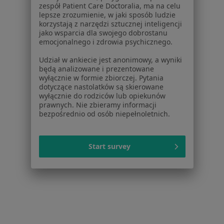
O nas
zespół Patient Care Doctoralia, ma na celu
lepsze zrozumienie, w jaki sposób ludzie
Praca
Rekrutujemy!
korzystają z narzędzi sztucznej inteligencji
Partnerzy
jako wsparcia dla swojego dobrostanu
Centrum prasowe
emocjonalnego i zdrowia psychicznego.
Kontakt
Udział w ankiecie jest anonimowy, a wyniki
będą analizowane i prezentowane
Dla pacjentów
wyłącznie w formie zbiorczej. Pytania
dotyczące nastolatków są skierowane
Lekarze
wyłącznie do rodziców lub opiekunów
Placówki medyczne
prawnych. Nie zbieramy informacji
Pytania i odpowiedzi
bezpośrednio od osób niepełnoletnich.
Usługi i zabiegi
Choroby
Start survey
Pomoc
Aplikacje mobilne
Blog dla pacjentów
Dla profesjonalistów
Cennik
Dla lekarzy