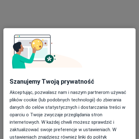
Zwykle zapalenie gardła towarzyszy takim
chorobom, jak: przeziębienie, grypa czy
mononukleoza.
Masz konkretne pytanie dotyczące choroby:
Zapalenie gardła? Zapytaj naszych lekarzy i
specjalistów >
Szanujemy Twoją prywatność
Nie rezygnuj ze zdrowia
Akceptując, pozwalasz nam i naszym partnerom używać
Wybierz konsultacje online, aby rozpocząć lub
plików cookie (lub podobnych technologii) do zbierania
kontynuować leczenie bez wychodzenia z domu. Jeśli
danych do celów statystycznych i dostarczania treści w
potrzebujesz, możesz również umówić wizytę w
oparciu o Twoje zwyczaje przeglądania stron
gabinecie.
internetowych. W każdej chwili możesz sprawdzić i
zaktualizować swoje preferencje w ustawieniach. W
Pokaż specjalistów
Jak to działa?
ustawieniach znajdziesz również linki do polityk