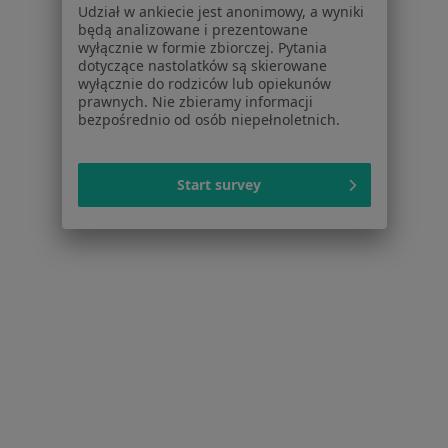
Udział w ankiecie jest anonimowy, a wyniki
Pytania i odpowiedzi
będą analizowane i prezentowane
Usługi i zabiegi
wyłącznie w formie zbiorczej. Pytania
dotyczące nastolatków są skierowane
Choroby
wyłącznie do rodziców lub opiekunów
Pomoc
prawnych. Nie zbieramy informacji
Aplikacje mobilne
bezpośrednio od osób niepełnoletnich.
Blog dla pacjentów
Dla profesjonalistów
Start survey
Cennik
Dla lekarzy
Dla placówek medycznych
Noa Notes
nowość
Baza wiedzy
Centrum Pomocy dla Specjalisty
Kontakt
ZnanyLekarz - Strona główna
ZnanyLekarz Sp. z o.o.