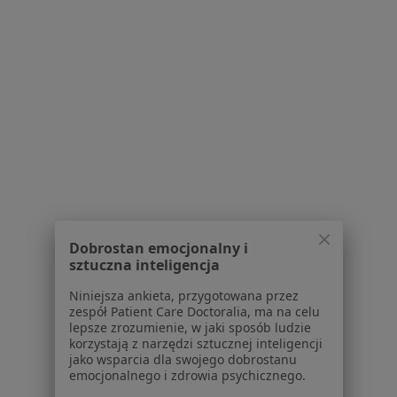
Serwis
Regulamin
Polityka prywatności pacjentów
Polityka prywatności profesjonalistów
Polityka prywatności dla profesjonalistów, których
dane pozyskaliśmy samodzielnie
Polityka cookies
Jak działają wyniki wyszukiwania
Dostępność
O nas
Praca
Rekrutujemy!
Dobrostan emocjonalny i
Partnerzy
sztuczna inteligencja
Centrum prasowe
Niniejsza ankieta, przygotowana przez
Kontakt
zespół Patient Care Doctoralia, ma na celu
lepsze zrozumienie, w jaki sposób ludzie
Dla pacjentów
korzystają z narzędzi sztucznej inteligencji
jako wsparcia dla swojego dobrostanu
Lekarze
emocjonalnego i zdrowia psychicznego.
Placówki medyczne