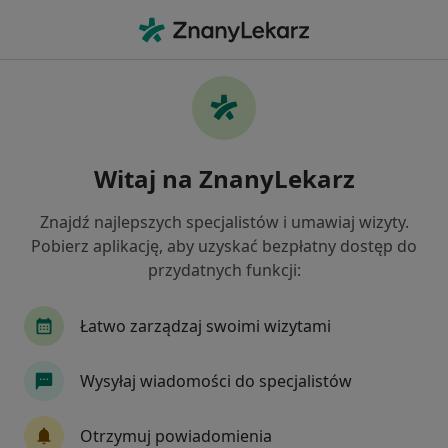
Me
Czego szukasz?
Strona Główna
Choroby
Choroby Układu Limfatycznego
Choroby układu limfatycznego -
Witaj na ZnanyLekarz
informacje, specjaliści, pytania i
Znajdź najlepszych specjalistów i umawiaj wizyty.
odpowiedzi
Pobierz aplikację, aby uzyskać bezpłatny dostęp do
przydatnych funkcji:
Łatwo zarządzaj swoimi wizytami
Informacje
Pytania i odpowiedzi
Wysyłaj wiadomości do specjalistów
Otrzymuj powiadomienia