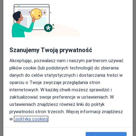
Viktoriia Farafonova
Lekarz bez specjalizacji
Wrocław
Dariusz Kossakowski
Szanujemy Twoją prywatność
Ortopeda
Akceptując, pozwalasz nam i naszym partnerom używać
Olsztyn
plików cookie (lub podobnych technologii) do zbierania
danych do celów statystycznych i dostarczania treści w
Iryna Bredykhina
oparciu o Twoje zwyczaje przeglądania stron
internetowych. W każdej chwili możesz sprawdzić i
Ultrasonografista
zaktualizować swoje preferencje w ustawieniach. W
Kraków
ustawieniach znajdziesz również linki do polityk
prywatności stron trzecich. Więcej informacji znajdziesz
w
polityka cookies
Anna Sankowska
Lekarz bez specjalizacji