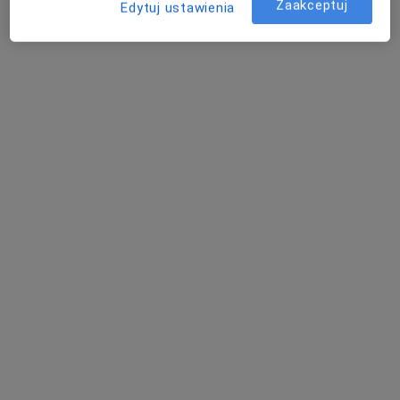
Zaakceptuj
Edytuj ustawienia
Piekoszów
Bożena Orzechowska
Alergolog, Pulmonolog, Pediatra
Radomsko
Choroby układu limfatycznego - pytania
dotyczące tej choroby
Nasi lekarze i specjaliści odpowiedzieli na 5 pytań
dotyczących usługi: Choroby układu limfatycznego
Zadaj pytanie