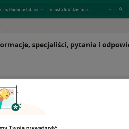
acja, badanie lub nazwisko
miasto lub dzielnica
u
ormacje, specjaliści, pytania i odpowi
ć lub kontynuować leczenie bez wychodzenia z domu. Jeśli
ytę w gabinecie.
my Twoją prywatność