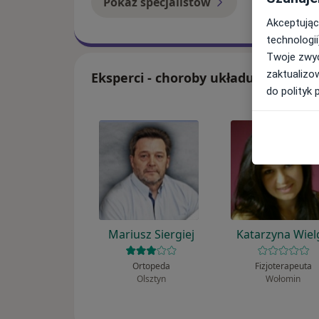
Pokaż specjalistów
Jak to dzia
Akceptując
technologii
Twoje zwyc
zaktualizo
Eksperci - choroby układu ruchu
do polityk 
Mariusz Siergiej
Katarzyna Wiel
Ortopeda
Fizjoterapeuta
Olsztyn
Wołomin