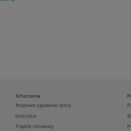
Schorzenia
P
Atopowe zapalenie skóry
P
łuszczyca
S
Trądzik różowaty
P