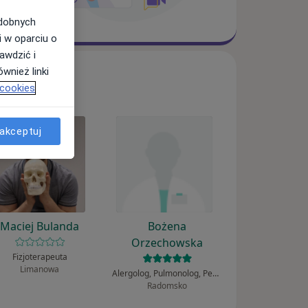
odobnych
i w oparciu o
awdzić i
wnież linki
 cookies
akceptuj
Maciej Bulanda
Bożena
Orzechowska
Fizjoterapeuta
Limanowa
Alergolog, Pulmonolog, Pediatra
Radomsko