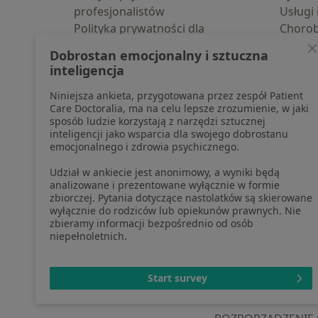
profesjonalistów
Usługi 
Polityka prywatności dla
Choro
profesjonalistów, których dane
Pomoc
Dobrostan emocjonalny i sztuczna
pozyskaliśmy samodzielnie
Aplika
inteligencja
Polityka cookies
Blog d
Niniejsza ankieta, przygotowana przez zespół Patient
Jak działają wyniki wyszukiwania
Care Doctoralia, ma na celu lepsze zrozumienie, w jaki
Dostępność
sposób ludzie korzystają z narzędzi sztucznej
O nas
inteligencji jako wsparcia dla swojego dobrostanu
emocjonalnego i zdrowia psychicznego.
Praca
Rekrutujemy!
Partnerzy
Udział w ankiecie jest anonimowy, a wyniki będą
Centrum prasowe
analizowane i prezentowane wyłącznie w formie
zbiorczej. Pytania dotyczące nastolatków są skierowane
Kontakt
wyłącznie do rodziców lub opiekunów prawnych. Nie
zbieramy informacji bezpośrednio od osób
niepełnoletnich.
otwiera się w now
otwiera s
o
Polska
,
Türkiye
,
España
,
Start survey