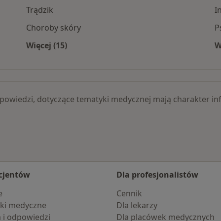
Trądzik
I
Choroby skóry
P
Więcej (15)
W
ruchu specjaliści
Więcej w kategorii: Schorzenia
 odpowiedzi, dotyczące tematyki medycznej mają charakter
cjentów
Dla profesjonalistów
e
Cennik
ki medyczne
Dla lekarzy
a i odpowiedzi
Dla placówek medycznych