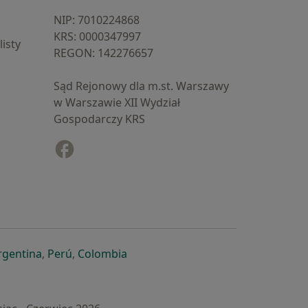
NIP: ⁠7010224868
KRS: ⁠0000347997
isty
REGON: ⁠142276657
Sąd Rejonowy dla m.st. Warszawy
w Warszawie XII Wydział
Gospodarczy KRS
Facebook
otwiera się w nowej karcie
cie
owej karcie
ię w nowej karcie
iera się w nowej karcie
otwiera się w nowej karcie
otwiera się w nowej karcie
otwiera się w nowej karcie
rgentina
,
Perú
,
Colombia