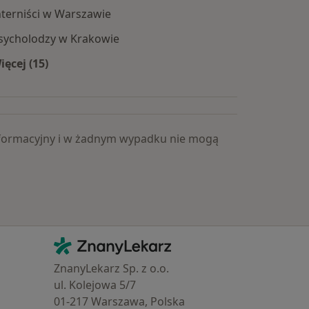
nterniści w Warszawie
sycholodzy w Krakowie
ięcej (15)
Więcej w kategorii: Popularne specjalizacje
 informacyjny i w żadnym wypadku nie mogą
Kontakt
ZnanyLekarz - Strona główna
ZnanyLekarz Sp. z o.o.
ul. Kolejowa 5/7
01-217 Warszawa, Polska