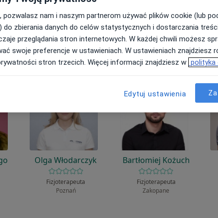
ła?
, pozwalasz nam i naszym partnerom używać plików cookie (lub p
) do zbierania danych do celów statystycznych i dostarczania treśc
zaje przeglądania stron internetowych. W każdej chwili możesz spr
wać swoje preferencje w ustawieniach. W ustawieniach znajdziesz ró
prywatności stron trzecich. Więcej informacji znajdziesz w
polityka
Za
Edytuj ustawienia
go
Olga Włodarczyk
Bartłomiej Kożuch
Fizjoterapeuta
Fizjoterapeuta
Poznań
Zakopane