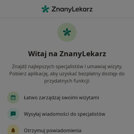
Me
Lekarz Rodzinny • Kraków, małopolskie
Filtry
Ubezpieczenie:
Signal Iduna
20 polecanych lekarzy rodzinnych w
Witaj na ZnanyLekarz
Krakowie z Signal Iduna
Jak działają wyniki wyszukiwania
Znajdź najlepszych specjalistów i umawiaj wizyty.
Pobierz aplikację, aby uzyskać bezpłatny dostęp do
przydatnych funkcji:
Łatwo zarządzaj swoimi wizytami
Wysyłaj wiadomości do specjalistów
Wyróżniony
Bezpieczne płatności
Otrzymuj powiadomienia