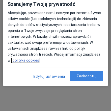
Akceptuje Signal Iduna
Szanujemy Twoją prywatność
Konsultacja internistyczna
250 zł
Akceptując, pozwalasz nam i naszym partnerom używać
Specjalista nie oferuje umawiania online pod tym adresem.
plików cookie (lub podobnych technologii) do zbierania
danych do celów statystycznych i dostarczania treści w
Poproś o wizytę
oparciu o Twoje zwyczaje przeglądania stron
internetowych. W każdej chwili możesz sprawdzić i
zaktualizować swoje preferencje w ustawieniach. W
ustawieniach znajdziesz również linki do polityk
prywatności stron trzecich. Więcej informacji znajdziesz
w
polityka cookies
Zaakceptuj
Edytuj ustawienia
Bezpieczne płatności
lek. Viktoriia Yakovlieva
·
Lekarz rodzinny, Internista, Lekarz pierwszego kontaktu
Więcej
67 opinii