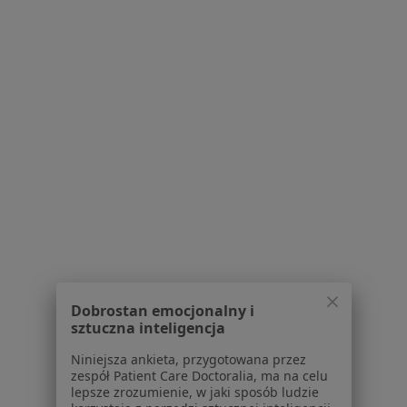
Akceptuje Signal Iduna
Badanie cukru we krwi
70 zł
Specjalista nie oferuje umawiania online pod tym adresem.
Poproś o wizytę
Dobrostan emocjonalny i
Bezpieczne płatności
sztuczna inteligencja
lek. Aleksander Gut
·
Więcej
Pediatra, Ultrasonografista
Niniejsza ankieta, przygotowana przez
zespół Patient Care Doctoralia, ma na celu
582 opinie
lepsze zrozumienie, w jaki sposób ludzie