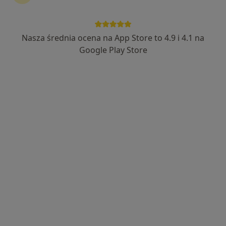
lek. Kamil Ostafin
·
Więcej
W trakcie specjalizacji (Lekarz rodzinny)
31 opinii
Nasza średnia ocena na App Store to 4.9 i 4.1 na
Borkowska 17A, Kraków
•
Mapa
Google Play Store
Centrum Medyczne Smart
Akceptuje Signal Iduna
Konsultacja lekarza rodzinnego
170 zł
Specjalista nie oferuje umawiania online pod tym adresem.
Poproś o wizytę