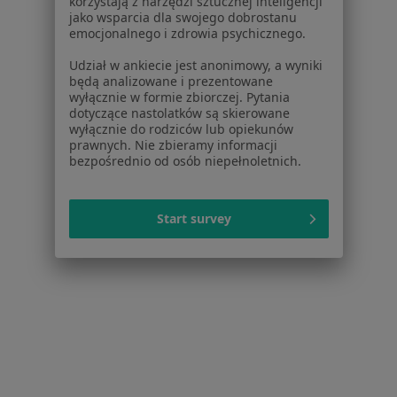
korzystają z narzędzi sztucznej inteligencji
Adres 1
Adres 2
jako wsparcia dla swojego dobrostanu
emocjonalnego i zdrowia psychicznego.
Kordylewskiego 1, Kraków
•
Mapa
Udział w ankiecie jest anonimowy, a wyniki
będą analizowane i prezentowane
Centrum Medyczne UNIMED
wyłącznie w formie zbiorczej. Pytania
Akceptuje Signal Iduna
dotyczące nastolatków są skierowane
wyłącznie do rodziców lub opiekunów
Konsultacja pediatryczna
250 zł
prawnych. Nie zbieramy informacji
bezpośrednio od osób niepełnoletnich.
Specjalista nie oferuje umawiania online pod tym adresem.
Poproś o wizytę
Start survey
1
2
3
4
Powiązane wyszukiwania
Specjaliści w ramach Signal Iduna
Fizjoterapeuci z Signal Iduna w Krakowie