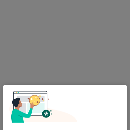
Bezpieczne płatności
lek. Iwona Paciepnik
·
Lekarz rodzinny, Pediatra, Lekarz pierwszego kontaktu
Więcej
360 opinii
Adres 1
Adres 2
Kordylewskiego 1, Kraków
•
Mapa
Centrum Medyczne UNIMED