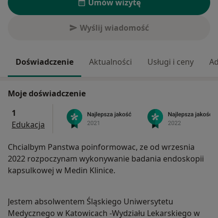
Umów wizytę
Wyślij wiadomość
Doświadczenie
Aktualności
Usługi i ceny
Ad
Moje doświadczenie
1
Edukacja
Chcialbym Panstwa poinformowac, ze od wrzesnia
2022 rozpoczynam wykonywanie badania endoskopii
kapsulkowej w Medin Klinice.
Jestem absolwentem Śląskiego Uniwersytetu
Medycznego w Katowicach -Wydziału Lekarskiego w