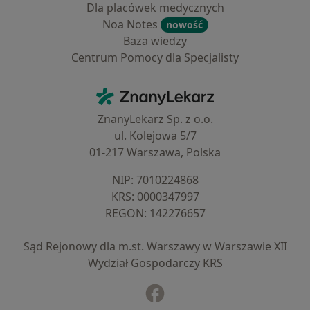
Dla placówek medycznych
Noa Notes
nowość
Baza wiedzy
Centrum Pomocy dla Specjalisty
Kontakt
ZnanyLekarz - Strona główna
ZnanyLekarz Sp. z o.o.
ul. Kolejowa 5/7
01-217 Warszawa, Polska
NIP: ⁠7010224868
KRS: ⁠0000347997
REGON: ⁠142276657
Sąd Rejonowy dla m.st. Warszawy w Warszawie XII
Wydział Gospodarczy KRS
Facebook
otwiera się w nowej karcie