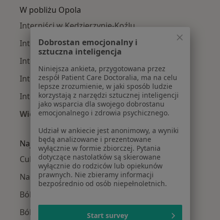
W pobliżu Opola
Interniści w Kędzierzynie-Koźlu
Dobrostan emocjonalny i
Interniści w Nysie
sztuczna inteligencja
Interniści w Brzegu
Niniejsza ankieta, przygotowana przez
zespół Patient Care Doctoralia, ma na celu
Interniści w Prudniku
lepsze zrozumienie, w jaki sposób ludzie
korzystają z narzędzi sztucznej inteligencji
Interniści w Namysłowie
jako wsparcia dla swojego dobrostanu
emocjonalnego i zdrowia psychicznego.
Więcej (14)
Więcej w kategorii: W pobliżu Opola
Udział w ankiecie jest anonimowy, a wyniki
będą analizowane i prezentowane
Najczęście leczone choroby
wyłącznie w formie zbiorczej. Pytania
dotyczące nastolatków są skierowane
Cukrzyca w Opolu
wyłącznie do rodziców lub opiekunów
prawnych. Nie zbieramy informacji
Nadciśnienie tętnicze w Opolu
bezpośrednio od osób niepełnoletnich.
Ból barku w Opolu
Ból pleców w Opolu
Start survey