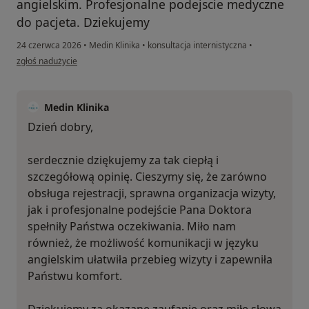
angielskim. Profesjonalne podejscie medyczne
do pacjeta. Dziekujemy
24 czerwca 2026
•
Medin Klinika
•
konsultacja internistyczna
•
w opinii użytkownika Gabigier
zgłoś nadużycie
Medin Klinika
Dzień dobry,
serdecznie dziękujemy za tak ciepłą i
szczegółową opinię. Cieszymy się, że zarówno
obsługa rejestracji, sprawna organizacja wizyty,
jak i profesjonalne podejście Pana Doktora
spełniły Państwa oczekiwania. Miło nam
również, że możliwość komunikacji w języku
angielskim ułatwiła przebieg wizyty i zapewniła
Państwu komfort.
Dziękujemy za okazane zaufanie oraz miłe słowa