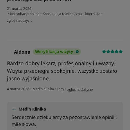
21 marca 2026
•
Konsultacja online
•
Konsultacja telefoniczna - Internista
•
w opinii użytkownika Pk
zgłoś nadużycie
Aldona
Weryfikacja wizyty
A
Bardzo dobry lekarz, profesjonalny i uważny.
Wizyta przebiegła spokojnie, wszystko zostało
jasno wyjaśnione.
w opinii użytkownika Aldona
4 marca 2026
•
Medin Klinika
•
Inny
•
zgłoś nadużycie
Medin Klinika
Serdecznie dziękujemy za pozostawienie opinii i
miłe słowa.