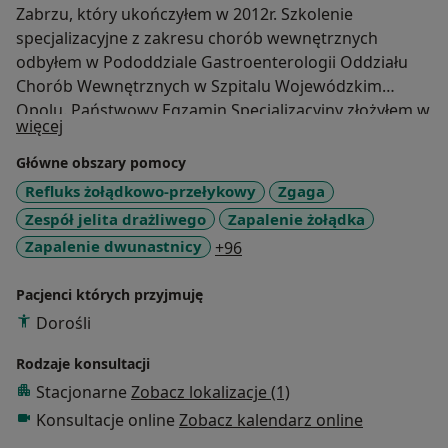
Zabrzu, który ukończyłem w 2012r. Szkolenie
specjalizacyjne z zakresu chorób wewnętrznych
odbyłem w Pododdziale Gastroenterologii Oddziału
Chorób Wewnętrznych w Szpitalu Wojewódzkim
Opolu. Państwowy Egzamin Specjalizacyjny złożyłem w
O mnie
więcej
2020r uzyskując tytuł specjalisty w zakresie chorób
wewnętrznych.
Główne obszary pomocy
Refluks żołądkowo-przełykowy
Zgaga
Zespół jelita drażliwego
Zapalenie żołądka
a11y_sr_more_diseases
Zapalenie dwunastnicy
+96
Pacjenci których przyjmuję
Dorośli
Rodzaje konsultacji
Stacjonarne
Zobacz lokalizacje (1)
Konsultacje online
Zobacz kalendarz online