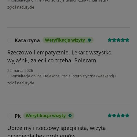
•
Konsultacja online
•
Konsultacja telefoniczna - Internista
•
w opinii użytkownika EDYTA
zgłoś nadużycie
Katarzyna
Weryfikacja wizyty
K
Rzeczowo i empatycznie. Lekarz wszystko
wyjaśnił, zalecił co trzeba. Polecam
22 marca 2026
•
Konsultacja online
•
telekonsultacja internistyczna (weekend)
•
w opinii użytkownika Katarzyna
zgłoś nadużycie
Pk
Weryfikacja wizyty
P
Uprzejmy i rzeczowy specjalista, wizyta
przebiegła bez problemów