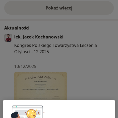
Pokaż więcej
o doświadczeniu
Aktualności
lek. Jacek Kochanowski
Kongres Polskiego Towarzystwa Leczenia
Otylosci - 12.2025
10/12/2025