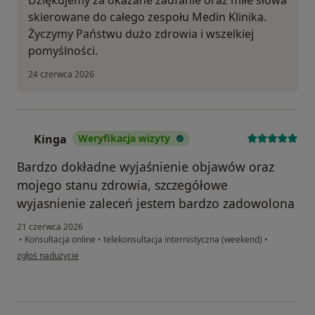
skierowane do całego zespołu Medin Klinika.
Życzymy Państwu dużo zdrowia i wszelkiej
pomyślności.
24 czerwca 2026
Kinga
Weryfikacja wizyty
K
Bardzo dokładne wyjaśnienie objawów oraz
mojego stanu zdrowia, szczegółowe
wyjasnienie zaleceń jestem bardzo zadowolona
21 czerwca 2026
•
Konsultacja online
•
telekonsultacja internistyczna (weekend)
•
w opinii użytkownika Kinga
zgłoś nadużycie