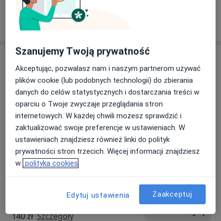
Pokaż więcej aktualności (2)
Szanujemy Twoją prywatność
Usługi i ceny
Akceptując, pozwalasz nam i naszym partnerom używać
Konsultacja internistyczna
plików cookie (lub podobnych technologii) do zbierania
Umów wizytę
220 zł
Szczegóły
danych do celów statystycznych i dostarczania treści w
oparciu o Twoje zwyczaje przeglądania stron
internetowych. W każdej chwili możesz sprawdzić i
Endoskopia kapsułkowa
Umów wizytę
zaktualizować swoje preferencje w ustawieniach. W
Od 3 800 zł
Szczegóły
ustawieniach znajdziesz również linki do polityk
prywatności stron trzecich. Więcej informacji znajdziesz
Konsultacja telefoniczna - Internista
w
polityka cookies
Umów wizytę
140 zł
Szczegóły
Zaakceptuj
Edytuj ustawienia
Telekonsultacja internistyczna
Umów wizytę
140 zł
Szczegóły