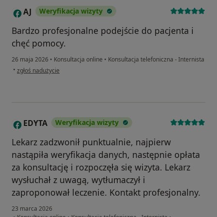
AJ
Weryfikacja wizyty
A
Bardzo profesjonalne podejście do pacjenta i
chęć pomocy.
26 maja 2026
•
Konsultacja online
•
Konsultacja telefoniczna - Internista
w opinii użytkownika AJ
•
zgłoś nadużycie
EDYTA
Weryfikacja wizyty
E
Lekarz zadzwonił punktualnie, najpierw
nastąpiła weryfikacja danych, następnie opłata
za konsultację i rozpoczęła się wizyta. Lekarz
wysłuchał z uwagą, wytłumaczył i
zaproponował leczenie. Kontakt profesjonalny.
23 marca 2026