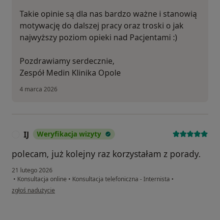
Takie opinie są dla nas bardzo ważne i stanowią
motywację do dalszej pracy oraz troski o jak
najwyższy poziom opieki nad Pacjentami :)
Pozdrawiamy serdecznie,
Zespół Medin Klinika Opole
4 marca 2026
IJ
Weryfikacja wizyty
I
polecam, już kolejny raz korzystałam z porady.
21 lutego 2026
•
Konsultacja online
•
Konsultacja telefoniczna - Internista
•
w opinii użytkownika IJ
zgłoś nadużycie