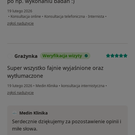
po np. wykonaniu badań :)
19 lutego 2026
•
Konsultacja online
•
Konsultacja telefoniczna - Internista
•
w opinii użytkownika Artur
zgłoś nadużycie
Grażynka
Weryfikacja wizyty
G
Super wszystko fajnie wyjaśnione oraz
wytłumaczone
19 lutego 2026
•
Medin Klinika
•
konsultacja internistyczna
•
w opinii użytkownika Grażynka
zgłoś nadużycie
Medin Klinika
Serdecznie dziękujemy za pozostawienie opinii i
miłe słowa.