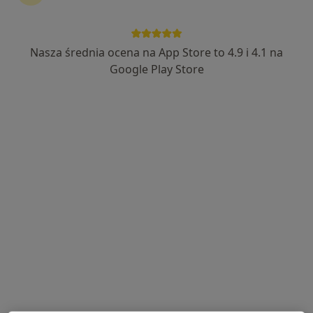
kontynuować leczenie bez wychodzenia z domu. Jeśli
potrzebujesz, możesz również umówić wizytę w
gabinecie.
Nasza średnia ocena na App Store to 4.9 i 4.1 na
Google Play Store
Pokaż specjalistów
Jak to działa?
Eksperci - ból uszu
Marek Silczuk
Stomatolog
Nowy Targ
Petr Zakhodiakin