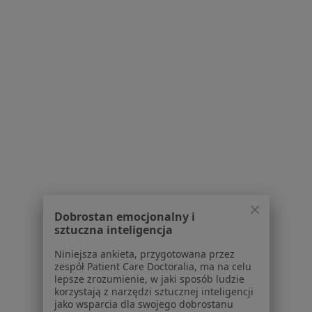
Serwis
Regulamin
Polityka prywatności pacjentów
Polityka prywatności profesjonalistów
Polityka prywatności dla profesjonalistów, których
dane pozyskaliśmy samodzielnie
Polityka cookies
Jak działają wyniki wyszukiwania
Dostępność
O nas
Praca
Dobrostan emocjonalny i
Rekrutujemy!
sztuczna inteligencja
Partnerzy
Centrum prasowe
Niniejsza ankieta, przygotowana przez
Kontakt
zespół Patient Care Doctoralia, ma na celu
lepsze zrozumienie, w jaki sposób ludzie
Dla pacjentów
korzystają z narzędzi sztucznej inteligencji
jako wsparcia dla swojego dobrostanu