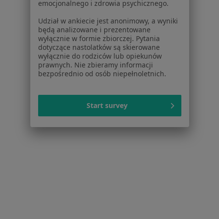
emocjonalnego i zdrowia psychicznego.
Lekarze
Placówki medyczne
Udział w ankiecie jest anonimowy, a wyniki
Pytania i odpowiedzi
będą analizowane i prezentowane
wyłącznie w formie zbiorczej. Pytania
Usługi i zabiegi
dotyczące nastolatków są skierowane
Choroby
wyłącznie do rodziców lub opiekunów
Pomoc
prawnych. Nie zbieramy informacji
bezpośrednio od osób niepełnoletnich.
Aplikacje mobilne
Blog dla pacjentów
Dla profesjonalistów
Start survey
Cennik
Dla lekarzy
Dla placówek medycznych
Noa Notes
nowość
Baza wiedzy
Centrum Pomocy dla Specjalisty
Kontakt
ZnanyLekarz - Strona główna