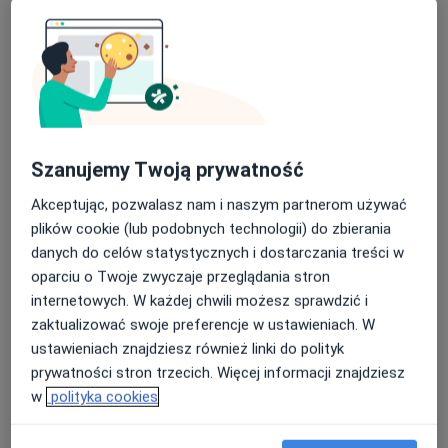
Lekarz bez specjalizacji
Opole
Beata Sikora-Miłowska
Pediatra
Warszawa
Szanujemy Twoją prywatność
Akceptując, pozwalasz nam i naszym partnerom używać
Wojciech Pałasz
plików cookie (lub podobnych technologii) do zbierania
danych do celów statystycznych i dostarczania treści w
Lekarz rodzinny
oparciu o Twoje zwyczaje przeglądania stron
Skoczów
internetowych. W każdej chwili możesz sprawdzić i
zaktualizować swoje preferencje w ustawieniach. W
Bożena Orzechowska
ustawieniach znajdziesz również linki do polityk
prywatności stron trzecich. Więcej informacji znajdziesz
Alergolog, Pulmonolog, Pediatra
w
polityka cookies
Radomsko