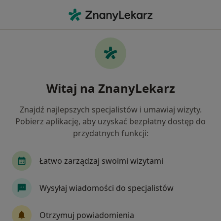
Me
Czego szukasz?
Strona Główna
Choroby
Ból Uszu
Ból uszu - informacje, specjaliści,
Witaj na ZnanyLekarz
pytania i odpowiedzi
Znajdź najlepszych specjalistów i umawiaj wizyty.
Pobierz aplikację, aby uzyskać bezpłatny dostęp do
przydatnych funkcji:
Informacje
Pytania i odpowiedzi
Łatwo zarządzaj swoimi wizytami
Wysyłaj wiadomości do specjalistów
Nie rezygnuj ze zdrowia
Wybierz konsultacje online, aby rozpocząć lub
Otrzymuj powiadomienia