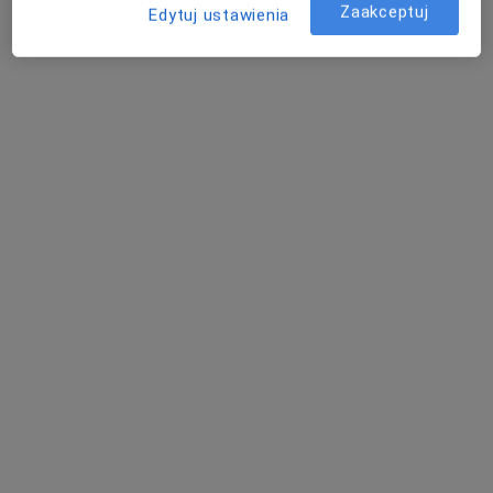
Zaakceptuj
Edytuj ustawienia
Dorota Kardas - Sobantka
Alergolog, Pediatra
Łódź
Ból uszu - pytania dotyczące tej choroby
Nasi lekarze i specjaliści odpowiedzieli na 12 pytań
dotyczących usługi: Ból uszu
Zadaj pytanie
Od ponad roku zmagam się z bólem ucha
pojawiającym się w tylko przy dotyku styku