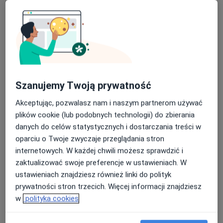
Milena Odachowska
Dietetyk
Warszawa
Magdalena Landowska
Szanujemy Twoją prywatność
Dietetyk
Gdańsk
Akceptując, pozwalasz nam i naszym partnerom używać
plików cookie (lub podobnych technologii) do zbierania
danych do celów statystycznych i dostarczania treści w
Przemysław Kasprzyszyn
oparciu o Twoje zwyczaje przeglądania stron
internetowych. W każdej chwili możesz sprawdzić i
Dietetyk
zaktualizować swoje preferencje w ustawieniach. W
Opole
ustawieniach znajdziesz również linki do polityk
prywatności stron trzecich. Więcej informacji znajdziesz
Bożena Orzechowska
w
polityka cookies
Alergolog, Pulmonolog, Pediatra