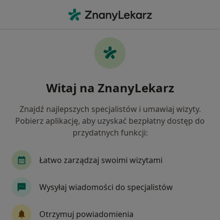
Me
Czego szukasz?
Strona Główna
Choroby
Choroba Leśniowskiego-Crohna
Choroba leśniowskiego-crohna -
Witaj na ZnanyLekarz
informacje, specjaliści, pytania i
Znajdź najlepszych specjalistów i umawiaj wizyty.
odpowiedzi
Pobierz aplikację, aby uzyskać bezpłatny dostęp do
przydatnych funkcji:
Łatwo zarządzaj swoimi wizytami
Informacje
Pytania i odpowiedzi
Wysyłaj wiadomości do specjalistów
Otrzymuj powiadomienia