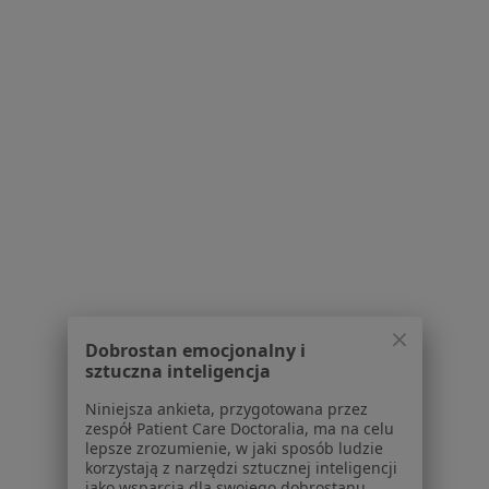
Serwis
Regulamin
Polityka prywatności pacjentów
Polityka prywatności profesjonalistów
Polityka prywatności dla profesjonalistów, których
dane pozyskaliśmy samodzielnie
Polityka cookies
Jak działają wyniki wyszukiwania
Dostępność
O nas
Dobrostan emocjonalny i
Praca
Rekrutujemy!
sztuczna inteligencja
Partnerzy
Centrum prasowe
Niniejsza ankieta, przygotowana przez
Kontakt
zespół Patient Care Doctoralia, ma na celu
lepsze zrozumienie, w jaki sposób ludzie
korzystają z narzędzi sztucznej inteligencji
Dla pacjentów
jako wsparcia dla swojego dobrostanu