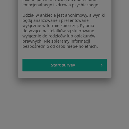
emocjonalnego i zdrowia psychicznego.
Lekarze
Placówki medyczne
Udział w ankiecie jest anonimowy, a wyniki
Pytania i odpowiedzi
będą analizowane i prezentowane
wyłącznie w formie zbiorczej. Pytania
Usługi i zabiegi
dotyczące nastolatków są skierowane
Choroby
wyłącznie do rodziców lub opiekunów
Pomoc
prawnych. Nie zbieramy informacji
bezpośrednio od osób niepełnoletnich.
Aplikacje mobilne
Blog dla pacjentów
Start survey
Dla profesjonalistów
Cennik
Dla lekarzy
Dla placówek medycznych
Noa Notes
nowość
Baza wiedzy
Centrum Pomocy dla Specjalisty
Kontakt
ZnanyLekarz - Strona główna