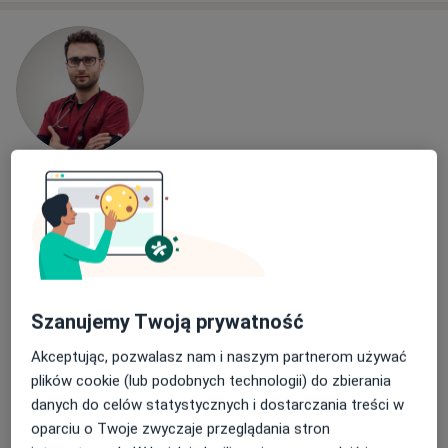
lek. Jacek Kochanowski
Internista
219 opinii
Adres
Online
Szanujemy Twoją prywatność
Częstochowska 54, Opole
•
Mapa
Akceptując, pozwalasz nam i naszym partnerom używać
Medin Klinika
plików cookie (lub podobnych technologii) do zbierania
Konsultacja internistyczna
220 zł
danych do celów statystycznych i dostarczania treści w
Specjalista nie oferuje umawiania online pod tym adresem.
oparciu o Twoje zwyczaje przeglądania stron