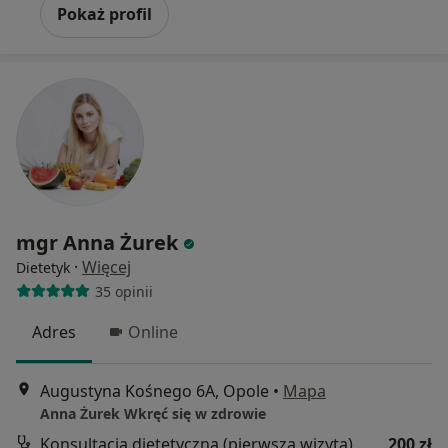
Pokaż profil
mgr Anna Żurek
·
Więcej
Dietetyk
35 opinii
Adres
Online
Augustyna Kośnego 6A, Opole
•
Mapa
Anna Żurek Wkręć się w zdrowie
Konsultacja dietetyczna (pierwsza wizyta)
200 zł