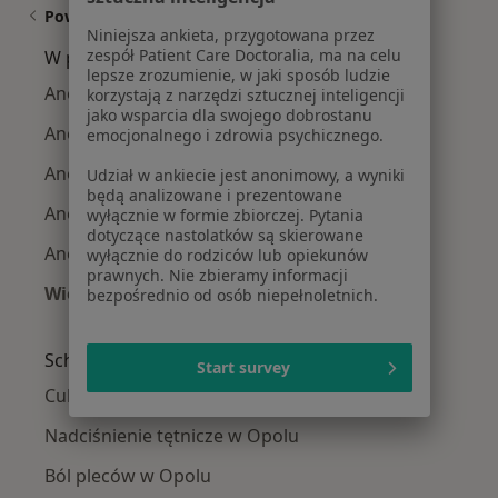
Powiązane wyszukiwania
Niniejsza ankieta, przygotowana przez
zespół Patient Care Doctoralia, ma na celu
W pobliżu Opola
lepsze zrozumienie, w jaki sposób ludzie
Anemia w Prudniku
korzystają z narzędzi sztucznej inteligencji
jako wsparcia dla swojego dobrostanu
Anemia w Strzelcach Opolskich
emocjonalnego i zdrowia psychicznego.
Anemia w Krapkowicach
Udział w ankiecie jest anonimowy, a wyniki
będą analizowane i prezentowane
Anemia w Nysie
wyłącznie w formie zbiorczej. Pytania
dotyczące nastolatków są skierowane
Anemia w Kędzierzynie-Koźlu
wyłącznie do rodziców lub opiekunów
prawnych. Nie zbieramy informacji
Więcej (1)
bezpośrednio od osób niepełnoletnich.
Więcej w kategorii: W pobliżu Opola
Schorzenia w Opolu
Start survey
Cukrzyca w Opolu
Nadciśnienie tętnicze w Opolu
Ból pleców w Opolu