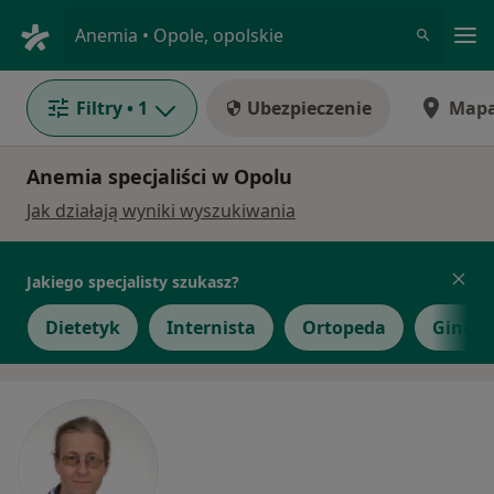
Me
Anemia • Opole, opolskie
Filtry
• 1
Ubezpieczenie
Map
Anemia specjaliści w Opolu
Jak działają wyniki wyszukiwania
Jakiego specjalisty szukasz?
Dietetyk
Internista
Ortopeda
Gineko