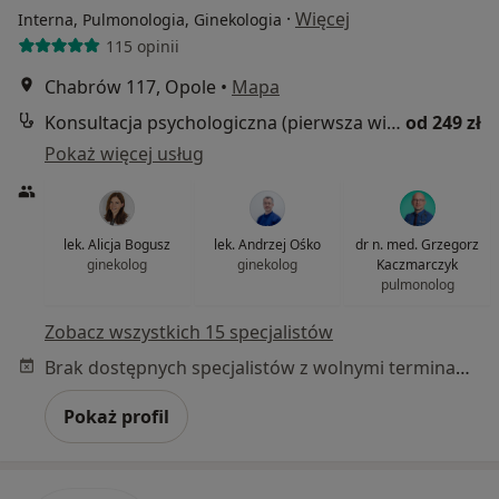
·
Więcej
Interna, Pulmonologia, Ginekologia
115 opinii
Chabrów 117, Opole
•
Mapa
Konsultacja psychologiczna (pierwsza wizyta)
od 249 zł
Pokaż więcej usług
lek. Alicja Bogusz
lek. Andrzej Ośko
dr n. med. Grzegorz
ginekolog
ginekolog
Kaczmarczyk
pulmonolog
Zobacz wszystkich 15 specjalistów
Brak dostępnych specjalistów z wolnymi terminami w tym centrum medycznym.
Pokaż profil