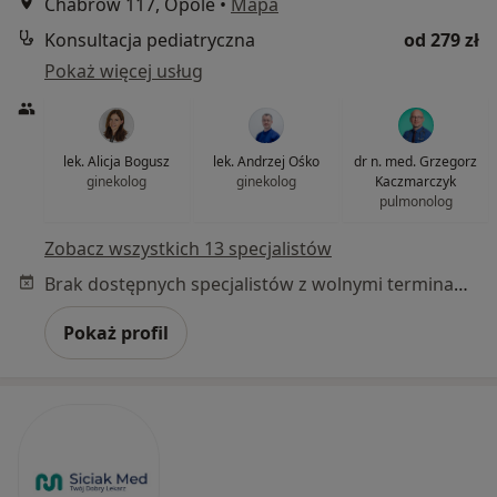
Chabrów 117, Opole
•
Mapa
Konsultacja pediatryczna
od 279 zł
Pokaż więcej usług
lek. Alicja Bogusz
lek. Andrzej Ośko
dr n. med. Grzegorz
ginekolog
ginekolog
Kaczmarczyk
pulmonolog
Zobacz wszystkich 13 specjalistów
Brak dostępnych specjalistów z wolnymi terminami w tym centrum medycznym.
Pokaż profil