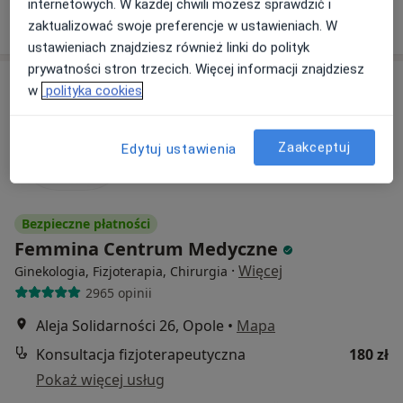
internetowych. W każdej chwili możesz sprawdzić i
Poproś o wizytę
zaktualizować swoje preferencje w ustawieniach. W
ustawieniach znajdziesz również linki do polityk
prywatności stron trzecich. Więcej informacji znajdziesz
w
polityka cookies
Zaakceptuj
Edytuj ustawienia
Bezpieczne płatności
Femmina Centrum Medyczne
·
Więcej
Ginekologia, Fizjoterapia, Chirurgia
2965 opinii
Aleja Solidarności 26, Opole
•
Mapa
Konsultacja fizjoterapeutyczna
180 zł
Pokaż więcej usług