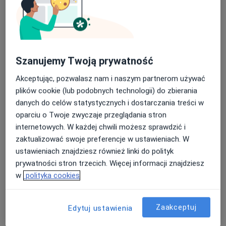
Szanujemy Twoją prywatność
mgr Marta Wodecka
Akceptując, pozwalasz nam i naszym partnerom używać
Fizjoterapeuta, Osteopata
plików cookie (lub podobnych technologii) do zbierania
32 opinie
danych do celów statystycznych i dostarczania treści w
oparciu o Twoje zwyczaje przeglądania stron
Częstochowska 54, Opole
•
Mapa
internetowych. W każdej chwili możesz sprawdzić i
Medin Klinika
zaktualizować swoje preferencje w ustawieniach. W
Fizjoterapia
230 zł
ustawieniach znajdziesz również linki do polityk
Specjalista nie oferuje umawiania online pod tym adresem.
prywatności stron trzecich. Więcej informacji znajdziesz
w
polityka cookies
Poproś o wizytę
Zaakceptuj
Edytuj ustawienia