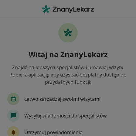
Me
Rwa Kulszowa • Opole, opolskie
Filtry
• 1
Ubezpieczenie
Map
Rwa kulszowa specjaliści w Opolu
Witaj na ZnanyLekarz
Jak działają wyniki wyszukiwania
Znajdź najlepszych specjalistów i umawiaj wizyty.
Pobierz aplikację, aby uzyskać bezpłatny dostęp do
Jakiego specjalisty szukasz?
przydatnych funkcji:
Fizjoterapeuta
Ortopeda
Neurolog
N
Łatwo zarządzaj swoimi wizytami
Wysyłaj wiadomości do specjalistów
Otrzymuj powiadomienia