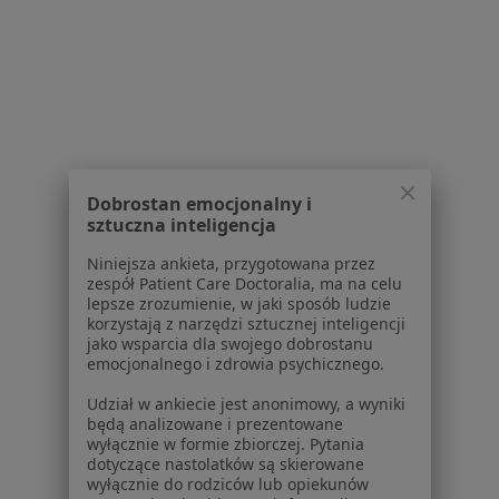
Powiązane wyszukiwania
W pobliżu Opola
Rwa kulszowa w Kędzierzynie-Koźlu
Rwa kulszowa w Nysie
Rwa kulszowa w Krapkowicach
Dobrostan emocjonalny i
Rwa kulszowa w Namysłowie
sztuczna inteligencja
Rwa kulszowa w Strzelcach Opolskich
Niniejsza ankieta, przygotowana przez
zespół Patient Care Doctoralia, ma na celu
Więcej (7)
lepsze zrozumienie, w jaki sposób ludzie
Więcej w kategorii: W pobliżu Opola
korzystają z narzędzi sztucznej inteligencji
jako wsparcia dla swojego dobrostanu
Schorzenia w Opolu
emocjonalnego i zdrowia psychicznego.
Cukrzyca w Opolu
Udział w ankiecie jest anonimowy, a wyniki
będą analizowane i prezentowane
Nadciśnienie tętnicze w Opolu
wyłącznie w formie zbiorczej. Pytania
dotyczące nastolatków są skierowane
Ból pleców w Opolu
wyłącznie do rodziców lub opiekunów