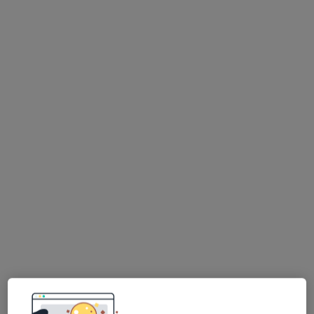
mgr Leszek Czakiert
·
Więcej
Fizjoterapeuta
25 opinii
Oleska 97, Opole
•
Mapa
Centrum Medyczne na Dobre i Na Złe (Klinika Silesia)
Konsultacja fizjoterapeutyczna
150 zł
Specjalista nie oferuje umawiania online pod tym adresem.
Poproś o wizytę