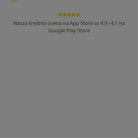
Nasza średnia ocena na App Store to 4.9 i 4.1 na
Bezpieczne płatności
Google Play Store
mgr Tetiana Lysenko
·
Więcej
Fizjoterapeuta
18 opinii
Adres 1
Adres 2
1 Maja 135, Opole
•
Mapa
Fizjoessence
Konsultacja fizjoterapeutyczna
150 zł
Specjalista nie oferuje umawiania online pod tym adresem.
Poproś o wizytę