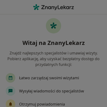
Me
Internista • Krapkowice, opolskie
Filtry
Ubezpieczenie
Mapa
Polecani interniści w Krapkowicach
Witaj na ZnanyLekarz
Jak działają wyniki wyszukiwania
Znajdź najlepszych specjalistów i umawiaj wizyty.
Pobierz aplikację, aby uzyskać bezpłatny dostęp do
Wybierz swoje ubezpieczenie
przydatnych funkcji:
Łatwo zarządzaj swoimi wizytami
Wysyłaj wiadomości do specjalistów
Otrzymuj powiadomienia