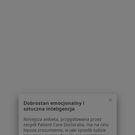
Joanna Marta Siemiątkowska
Internista, Nefrolog
4 opinie
Łukasiewicza 23, Kędzierzyn-Koźle
•
Mapa
Centrum Medyczne VIAMED
Konsultacja internistyczna
Brak ceny
Specjalista nie oferuje umawiania online pod tym adresem.
Poproś o wizytę
Dobrostan emocjonalny i
sztuczna inteligencja
Niniejsza ankieta, przygotowana przez
zespół Patient Care Doctoralia, ma na celu
lepsze zrozumienie, w jaki sposób ludzie