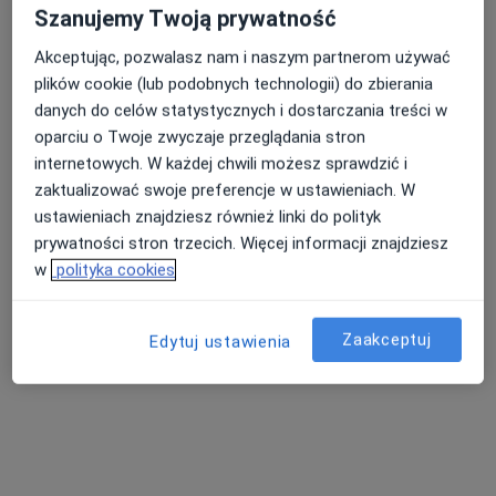
Szanujemy Twoją prywatność
Akceptując, pozwalasz nam i naszym partnerom używać
plików cookie (lub podobnych technologii) do zbierania
danych do celów statystycznych i dostarczania treści w
oparciu o Twoje zwyczaje przeglądania stron
internetowych. W każdej chwili możesz sprawdzić i
zaktualizować swoje preferencje w ustawieniach. W
ustawieniach znajdziesz również linki do polityk
Bezpieczne płatności
prywatności stron trzecich. Więcej informacji znajdziesz
lek. Damian Bloch
w
polityka cookies
·
Więcej
Internista, Lekarz rehabilitacji medycznej
3 opinie
Zaakceptuj
Edytuj ustawienia
Adres
Online
Licealna 18, Opole
•
Mapa
Poradnia Leczenia Otyłości, Poradnia Rehabilitacyjna.
Konsultacja internistyczna
200 zł