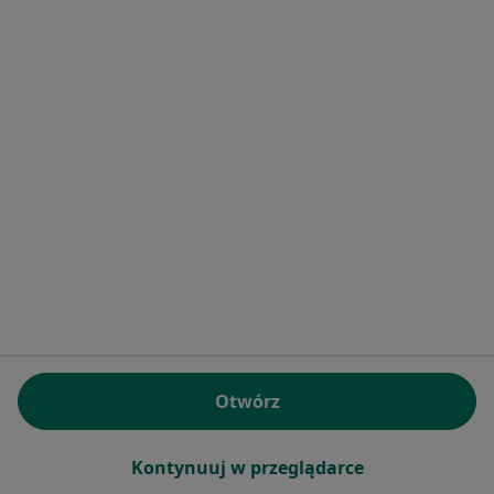
ul. Gazowa 2B, Kędzierzyn-Koźle
•
Mapa
Centrum medyczno - rehabilitacyjne Solutaris
USG piersi
70 zł
Specjalista nie oferuje umawiania online pod tym adresem.
Poproś o wizytę
Otwórz
lek. Anna Rudkowska-Kazanowska
·
Więcej
Internista, Hematolog
Kontynuuj w przeglądarce
3 opinie