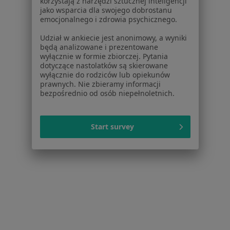
korzystają z narzędzi sztucznej inteligencji
jako wsparcia dla swojego dobrostanu
emocjonalnego i zdrowia psychicznego.
Udział w ankiecie jest anonimowy, a wyniki
będą analizowane i prezentowane
wyłącznie w formie zbiorczej. Pytania
Piotr Jan Faryan
dotyczące nastolatków są skierowane
wyłącznie do rodziców lub opiekunów
Internista
prawnych. Nie zbieramy informacji
Mikołaja Kopernika 2a, Strzelce Opolskie
•
Mapa
bezpośrednio od osób niepełnoletnich.
Specjalistyczna Paktyka Lekarska
Specjalista nie oferuje umawiania online pod tym adresem.
Start survey
Poproś o wizytę