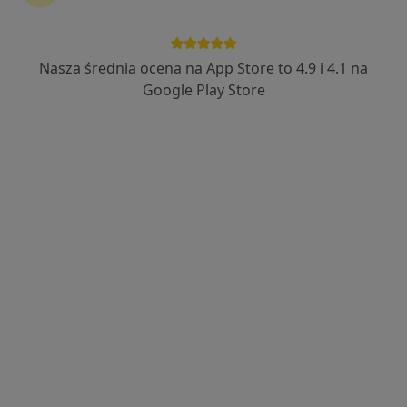
dr hab. n. med. Joanna Głogowska-Szeląg
Nasza średnia ocena na App Store to 4.9 i 4.1 na
·
Więcej
Internista, Reumatolog, Endokrynolog
Google Play Store
12 opinii
pl.Gwardii Ludowej 1, Kędzierzyn-Koźle
•
Mapa
ARTIMEX EURODENT
Specjalista nie oferuje umawiania online pod tym adresem.
Poproś o wizytę