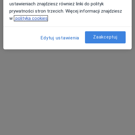
ustawieniach znajdziesz również linki do polityk
prywatności stron trzecich. Więcej informacji znajdziesz
w
polityka cookies
Zaakceptuj
Edytuj ustawienia
dr n. med. Grażyna Jaworska-Górna
·
Reumatolog, Lekarz rehabilitacji medycznej, Internista
Więcej
53 opinie
Adres 1
Adres 2
Adres 3
Ozimska 22, Opole
•
Mapa
Prywatny Gabinet Lekarski Reumatologiczno Rehabilitacyjny Praktyka Lekarska Grażyna Jaworska-Górna
Konsultacja internistyczna
300 zł
Specjalista nie oferuje umawiania online pod tym adresem.