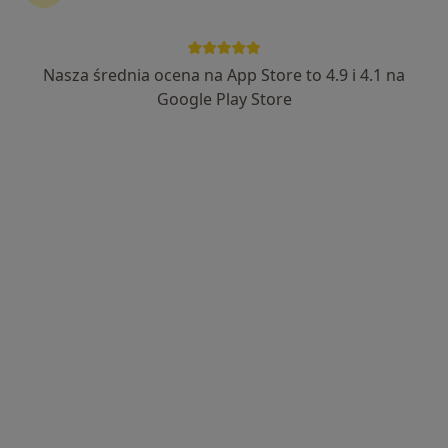
Nasza średnia ocena na App Store to 4.9 i 4.1 na
Skupienie na pacjencie
Google Play Store
mgr Dominika Kościelak
·
Więcej
Fizjoterapeuta
71 opinii
Wrocławska 156a/214, Opole
•
Mapa
Somatico gabinet nowoczesnej fizjoterapii
Fizjoterapia (kolejna wizyta)
220 zł
Specjalista nie oferuje umawiania online pod tym adresem.
Poproś o wizytę