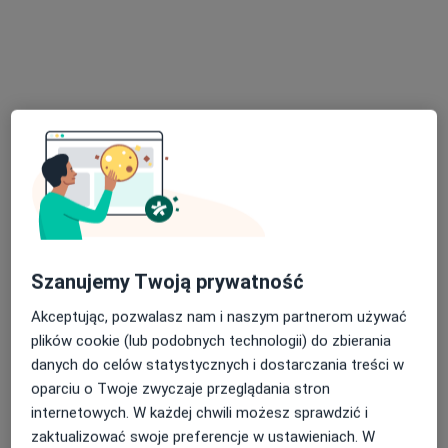
lek. Jacek Kochanowski
Internista
219 opinii
Adres
Online
Częstochowska 54, Opole
•
Mapa
Medin Klinika
Szanujemy Twoją prywatność
Konsultacja internistyczna
220 zł
Akceptując, pozwalasz nam i naszym partnerom używać
Specjalista nie oferuje umawiania online pod tym adresem.
plików cookie (lub podobnych technologii) do zbierania
danych do celów statystycznych i dostarczania treści w
Poproś o wizytę
oparciu o Twoje zwyczaje przeglądania stron
internetowych. W każdej chwili możesz sprawdzić i
zaktualizować swoje preferencje w ustawieniach. W