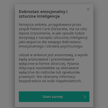
Polityka prywatności dla profesjonalistów, których
dane pozyskaliśmy samodzielnie
Dobrostan emocjonalny i
Polityka cookies
sztuczna inteligencja
Jak działają wyniki wyszukiwania
Niniejsza ankieta, przygotowana przez
Dostępność
zespół Patient Care Doctoralia, ma na celu
O nas
lepsze zrozumienie, w jaki sposób ludzie
korzystają z narzędzi sztucznej inteligencji
Praca
Rekrutujemy!
jako wsparcia dla swojego dobrostanu
Partnerzy
emocjonalnego i zdrowia psychicznego.
Centrum prasowe
Udział w ankiecie jest anonimowy, a wyniki
Kontakt
będą analizowane i prezentowane
wyłącznie w formie zbiorczej. Pytania
Dla pacjentów
dotyczące nastolatków są skierowane
wyłącznie do rodziców lub opiekunów
Lekarze
prawnych. Nie zbieramy informacji
Placówki medyczne
bezpośrednio od osób niepełnoletnich.
Pytania i odpowiedzi
Usługi i zabiegi
Start survey
Choroby
Pomoc