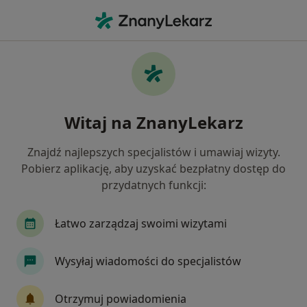
Me
Choroby Wewnętrzne • Opole, opolskie
Filtry
• 1
Ubezpieczenie
Map
Choroby wewnętrzne specjaliści w Opolu
Witaj na ZnanyLekarz
Jak działają wyniki wyszukiwania
Znajdź najlepszych specjalistów i umawiaj wizyty.
Pobierz aplikację, aby uzyskać bezpłatny dostęp do
Jakiego specjalisty szukasz?
przydatnych funkcji:
Internista
Ortopeda
Chirurg
Gastrol
Łatwo zarządzaj swoimi wizytami
Wysyłaj wiadomości do specjalistów
Otrzymuj powiadomienia