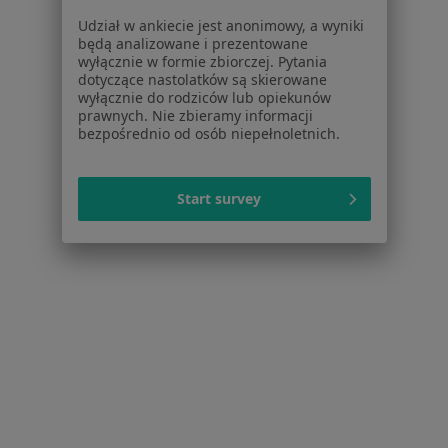
Placówki medyczne
Udział w ankiecie jest anonimowy, a wyniki
Pytania i odpowiedzi
będą analizowane i prezentowane
Usługi i zabiegi
wyłącznie w formie zbiorczej. Pytania
dotyczące nastolatków są skierowane
Choroby
wyłącznie do rodziców lub opiekunów
Pomoc
prawnych. Nie zbieramy informacji
Aplikacje mobilne
bezpośrednio od osób niepełnoletnich.
Blog dla pacjentów
Dla profesjonalistów
Start survey
Cennik
Dla lekarzy
Dla placówek medycznych
Noa Notes
nowość
Baza wiedzy
Centrum Pomocy dla Specjalisty
Kontakt
ZnanyLekarz - Strona główna
ZnanyLekarz Sp. z o.o.