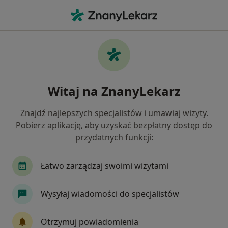
Me
Czego szukasz?
Strona Główna
Choroby
Obrzęki
Obrzęki - informacje, specjaliści,
Witaj na ZnanyLekarz
pytania i odpowiedzi
Znajdź najlepszych specjalistów i umawiaj wizyty.
Pobierz aplikację, aby uzyskać bezpłatny dostęp do
przydatnych funkcji:
Informacje
Pytania i odpowiedzi
Łatwo zarządzaj swoimi wizytami
Wysyłaj wiadomości do specjalistów
Nie rezygnuj ze zdrowia
Wybierz konsultacje online, aby rozpocząć lub
Otrzymuj powiadomienia