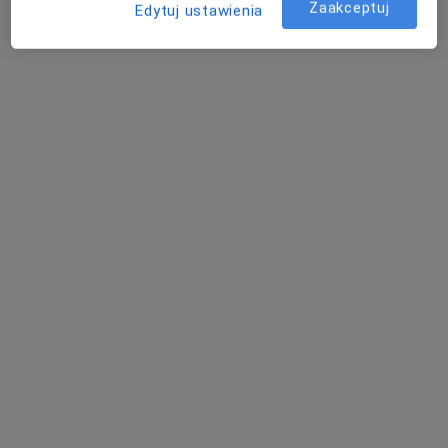
Zaakceptuj
Edytuj ustawienia
Monika Sierakowska
Lekarz bez specjalizacji
Poznań
Obrzęki - pytania dotyczące tej choroby
Nasi lekarze i specjaliści odpowiedzieli na 17 pytań
dotyczących usługi: Obrzęki
Zadaj pytanie
Dzień dobry, mamy dość poważny problem z
moim tatą lat 59. Od tygodnia po powrocie z