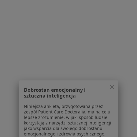
Serwis
Regulamin
Polityka prywatności pacjentów
Polityka prywatności profesjonalistów
Polityka prywatności dla profesjonalistów, których
dane pozyskaliśmy samodzielnie
Polityka cookies
Jak działają wyniki wyszukiwania
Dostępność
O nas
Praca
Rekrutujemy!
Dobrostan emocjonalny i
sztuczna inteligencja
Partnerzy
Centrum prasowe
Niniejsza ankieta, przygotowana przez
Kontakt
zespół Patient Care Doctoralia, ma na celu
lepsze zrozumienie, w jaki sposób ludzie
Dla pacjentów
korzystają z narzędzi sztucznej inteligencji
jako wsparcia dla swojego dobrostanu
Lekarze
emocjonalnego i zdrowia psychicznego.