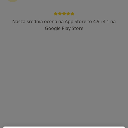
kontynuować leczenie bez wychodzenia z domu. Jeśli
potrzebujesz, możesz również umówić wizytę w
gabinecie.
Nasza średnia ocena na App Store to 4.9 i 4.1 na
Google Play Store
Pokaż specjalistów
Jak to działa?
Eksperci - obrzęki
Danuta Rej
Lekarz rehabilitacji medycznej, Pediatra
Wrocław
Kamil Ziółkowski