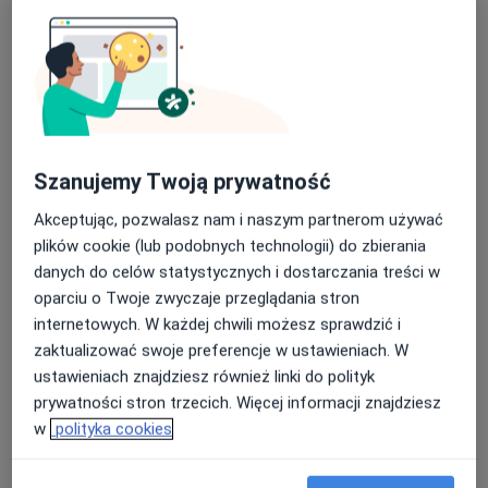
Fizjoterapeuta
Kraków
Renata Wilk Czyż
Dermatolog, Lekarz wykonujący zabiegi medycyny estetycznej
Katowice
Szanujemy Twoją prywatność
Akceptując, pozwalasz nam i naszym partnerom używać
Barbara Parda-Głomska
plików cookie (lub podobnych technologii) do zbierania
danych do celów statystycznych i dostarczania treści w
Lekarz wykonujący zabiegi medycyny estetycznej, Psychiatra
oparciu o Twoje zwyczaje przeglądania stron
Piaseczno
internetowych. W każdej chwili możesz sprawdzić i
zaktualizować swoje preferencje w ustawieniach. W
Agnieszka Żebrowska
ustawieniach znajdziesz również linki do polityk
prywatności stron trzecich. Więcej informacji znajdziesz
Kardiolog
w
polityka cookies
Warszawa