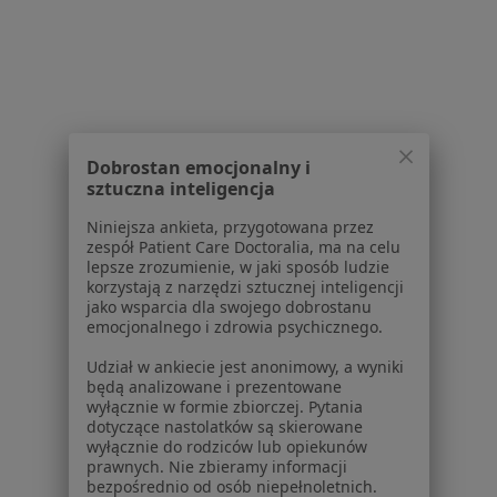
Brak dostępnych specjalistów z wolnymi terminami w tym centrum medycznym.
Pokaż profil
1
2
Dobrostan emocjonalny i
sztuczna inteligencja
Powiązane wyszukiwania
Niniejsza ankieta, przygotowana przez
W pobliżu Opola
zespół Patient Care Doctoralia, ma na celu
lepsze zrozumienie, w jaki sposób ludzie
Infekcje dróg oddechowych w Strzelcach
korzystają z narzędzi sztucznej inteligencji
Opolskich
jako wsparcia dla swojego dobrostanu
emocjonalnego i zdrowia psychicznego.
Infekcje dróg oddechowych w Namysłowie
Udział w ankiecie jest anonimowy, a wyniki
Infekcje dróg oddechowych w Brzegu
będą analizowane i prezentowane
wyłącznie w formie zbiorczej. Pytania
Infekcje dróg oddechowych w Nysie
dotyczące nastolatków są skierowane
wyłącznie do rodziców lub opiekunów
Infekcje dróg oddechowych w Grodkowie
prawnych. Nie zbieramy informacji
bezpośrednio od osób niepełnoletnich.
Więcej (2)