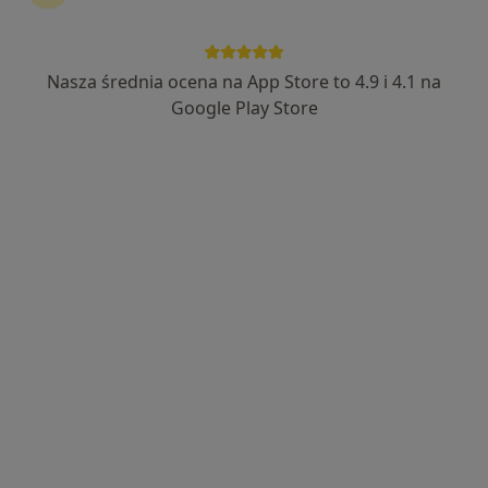
Nasza średnia ocena na App Store to 4.9 i 4.1 na
lek. Anna Biernacka
Google Play Store
·
Więcej
Pulmonolog dziecięcy
5 opinii
Kośnego 6A-8, Opole
•
Mapa
Allergovita Przychodnie Specjalistyczne sp. z o.o.
Konsultacja pulmonologiczna
250 zł
Specjalista nie oferuje umawiania online pod tym adresem.
Poproś o wizytę