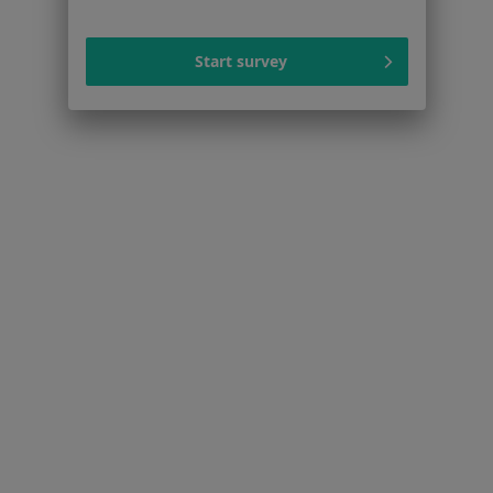
Więcej w kategorii: W pobliżu Opola
Start survey
Schorzenia w Opolu
Cukrzyca w Opolu
Nadciśnienie tętnicze w Opolu
Ból pleców w Opolu
Niewydolność serca w Opolu
Ból barku w Opolu
Więcej (15)
Więcej w kategorii: Schorzenia w Opolu
Strona Główna
Choroby
Infekcje Dróg Oddechowych
Opole
Zmień miasto
Zmień miasto