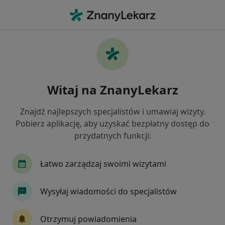
Me
Infekcje Dróg Oddechowych • Opole, opolskie
Filtry
• 1
Ubezpieczenie
Map
Infekcje dróg oddechowych specjaliści w
Witaj na ZnanyLekarz
Opolu
Jak działają wyniki wyszukiwania
Znajdź najlepszych specjalistów i umawiaj wizyty.
Pobierz aplikację, aby uzyskać bezpłatny dostęp do
przydatnych funkcji:
Jakiego specjalisty szukasz?
Pediatra
Internista
Lekarz rodzinny
Łatwo zarządzaj swoimi wizytami
Wysyłaj wiadomości do specjalistów
Otrzymuj powiadomienia