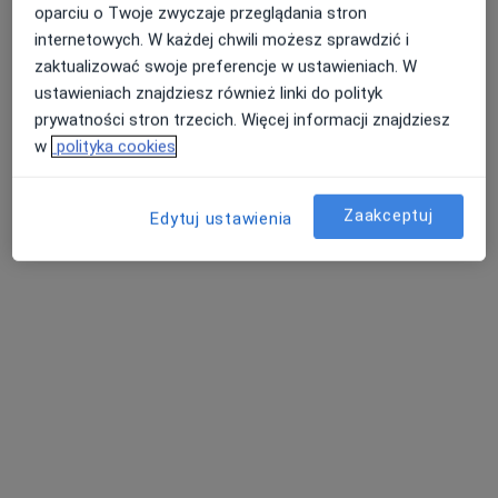
Poproś o wizytę
oparciu o Twoje zwyczaje przeglądania stron
internetowych. W każdej chwili możesz sprawdzić i
zaktualizować swoje preferencje w ustawieniach. W
ustawieniach znajdziesz również linki do polityk
prywatności stron trzecich. Więcej informacji znajdziesz
w
polityka cookies
Zaakceptuj
Edytuj ustawienia
Bezpieczne płatności
lek. Iwona Kraszewska-Godoś
·
Więcej
Laryngolog
63 opinie
Adres 1
Adres 2
Adres 3
Adres 4
ul. Wiejska 122B, Opole
•
Mapa
Centrum Słuchu i Mowy MEDINCUS - Opole