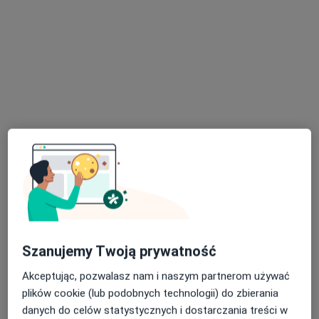
Bezpieczne płatności
lek. Anna Bilska
·
Więcej
Pulmonolog
18 opinii
Katowicka 39/110, Opole
•
Mapa
Gabinet Chorób Płuc
Szanujemy Twoją prywatność
Konsultacja pulmonologiczna
330 zł
Akceptując, pozwalasz nam i naszym partnerom używać
Specjalista nie oferuje umawiania online pod tym adresem.
plików cookie (lub podobnych technologii) do zbierania
danych do celów statystycznych i dostarczania treści w