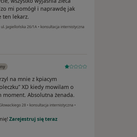
cie, wszystko wyjaśnia zleca
dzo mi pomógł i naprawdę jak
 ten lekarz.
l. Jagiellońska 26/1A
•
konsultacja internistyczna
any
rzyl na mnie z kpiacym
ioleczku” XD kiedy mowilam o
en moment. Absolutna żenada.
 Głowackiego 28
•
konsultacja internistyczna
•
nię!
Zarejestruj się teraz