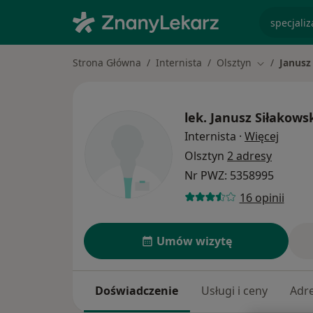
specjaliz
Strona Główna
Internista
Olsztyn
Janusz
Zmień mias
lek.
Janusz Siłakows
O spec
Internista
·
Więcej
Olsztyn
2 adresy
Nr PWZ: 5358995
16 opinii
Umów wizytę
Doświadczenie
Usługi i ceny
Adr