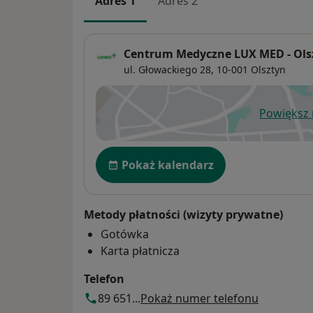
Adres 1
Adres 2
Centrum Medyczne LUX MED - Olsz
ul. Głowackiego 28,
10-001
Olsztyn
Powiększ
ot
Dostępność
Pokaż kalendarz
Metody płatności (wizyty prywatne)
Gotówka
Karta płatnicza
Telefon
89 651...
Pokaż numer telefonu