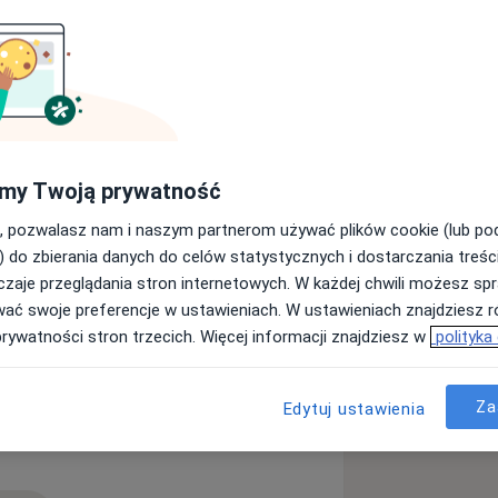
my Twoją prywatność
, pozwalasz nam i naszym partnerom używać plików cookie (lub p
) do zbierania danych do celów statystycznych i dostarczania treśc
zaje przeglądania stron internetowych. W każdej chwili możesz spr
a11y_sr_more_diseases
 moczanowa
Anemia
+112
wać swoje preferencje w ustawieniach. W ustawieniach znajdziesz ró
prywatności stron trzecich. Więcej informacji znajdziesz w
polityka
Za
Edytuj ustawienia