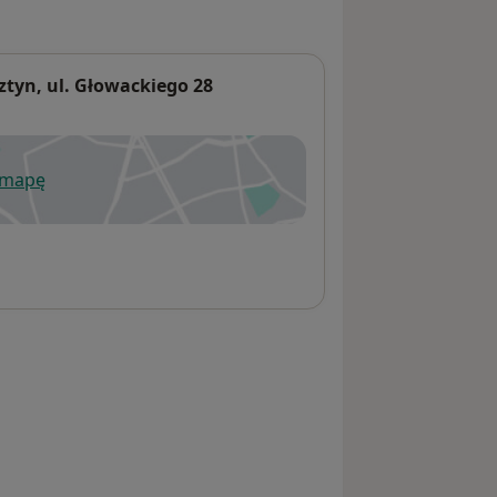
tyn, ul. Głowackiego 28
 mapę
wiera się w nowej karcie