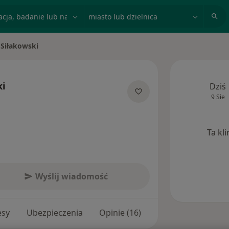
acja, badanie lub nazwisko
miasto lub dzielnica
 Siłakowski
to
ki
Dziś
9 Sie
jalizacjach
Ta kl
Wyślij wiadomość
esy
Ubezpieczenia
Opinie (16)