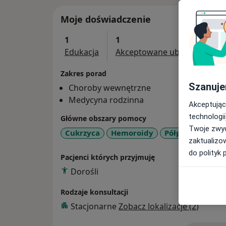
Moje doświadczenie
1
1
Edukacja
Akceptowane ubezpieczenia
Zakres porad
Szanuje
Choroby wewnętrzne
Medycyna rodzinna
Akceptując
technologii
Główne obszary pomocy
Twoje zwyc
Cukrzyca
Hemoroidy
Półpasiec
Dna
zaktualizo
do polityk 
Pacjenci których przyjmuję
Dorośli
Rodzaje konsultacji
Stacjonarne
Zobacz lokalizacje (2)