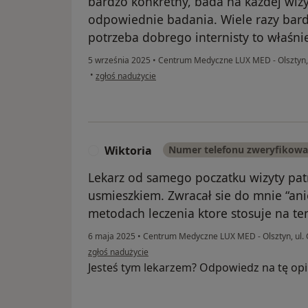
bardzo konkretny, bada na każdej wizy
odpowiednie badania. Wiele razy bar
potrzeba dobrego internisty to właśnie
5 września 2025
•
Centrum Medyczne LUX MED - Olsztyn, u
w opinii użytkownika Barbara
•
zgłoś nadużycie
Wiktoria
Numer telefonu zweryfikow
W
Lekarz od samego poczatku wizyty pat
usmieszkiem. Zwracał sie do mnie “an
metodach leczenia ktore stosuje na t
6 maja 2025
•
Centrum Medyczne LUX MED - Olsztyn, ul.
w opinii użytkownika Wiktoria
zgłoś nadużycie
Jesteś tym lekarzem? Odpowiedz na tę opi