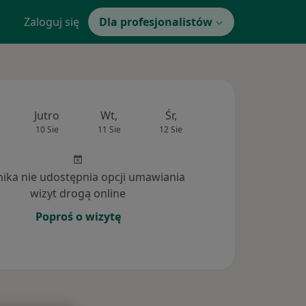
Zaloguj się
Dla profesjonalistów
Jutro
Wt,
Śr,
Czw,
Pt,
10 Sie
11 Sie
12 Sie
13 Sie
14 Si
inika nie udostępnia opcji umawiania
wizyt drogą online
Poproś o wizytę