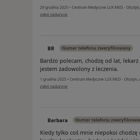
29 grudnia 2025
•
Centrum Medyczne LUX MED - Olsztyn, 
w opinii użytkownika NN
zgłoś nadużycie
BR
Numer telefonu zweryfikowany
B
Bardzo polecam, chodzę od lat, lekarz
jestem zadowolony z leczenia.
1 grudnia 2025
•
Centrum Medyczne LUX MED - Olsztyn, u
w opinii użytkownika BR
zgłoś nadużycie
Barbara
Numer telefonu zweryfikowa
B
Kiedy tylko coś mnie niepokoi chodzę 