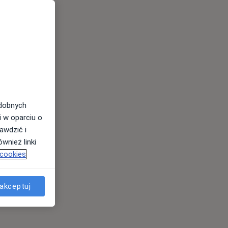
odobnych
i w oparciu o
awdzić i
wnież linki
 cookies
akceptuj