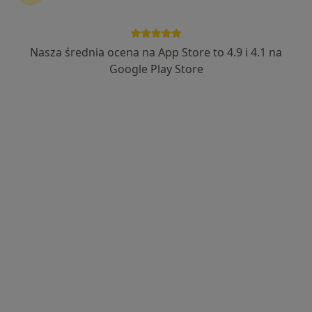
Nasza średnia ocena na App Store to 4.9 i 4.1 na
mgr Marta Urbańska
Google Play Store
·
Więcej
Dietetyk
182 opinie
Adres
Online
Feliksa Nowowiejskiego 9, Olsztyn
•
Mapa
Klinika Diet
Konsultacja dietetyczna
190 zł
Specjalista nie oferuje umawiania online pod tym adresem.
Poproś o wizytę