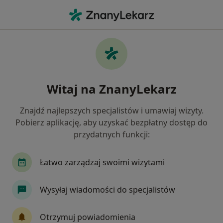
Me
Choroby Nerek • Olsztyn, warmińsko-mazurskie
Filtry
• 1
Ubezpieczenie
Map
Choroby nerek specjaliści w Olsztynie
Witaj na ZnanyLekarz
Jak działają wyniki wyszukiwania
Znajdź najlepszych specjalistów i umawiaj wizyty.
Pobierz aplikację, aby uzyskać bezpłatny dostęp do
Jakiego specjalisty szukasz?
przydatnych funkcji:
Dietetyk
Internista
Nefrolog
Chirurg
Łatwo zarządzaj swoimi wizytami
Wysyłaj wiadomości do specjalistów
Otrzymuj powiadomienia