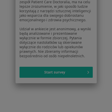
zespół Patient Care Doctoralia, ma na celu
lepsze zrozumienie, w jaki sposób ludzie
1
2
korzystają z narzędzi sztucznej inteligencji
jako wsparcia dla swojego dobrostanu
emocjonalnego i zdrowia psychicznego.
Powiązane wyszukiwania
Udział w ankiecie jest anonimowy, a wyniki
Schorzenia w Olsztynie
będą analizowane i prezentowane
Nadciśnienie tętnicze w Olsztynie
wyłącznie w formie zbiorczej. Pytania
dotyczące nastolatków są skierowane
Miażdżyca w Olsztynie
wyłącznie do rodziców lub opiekunów
prawnych. Nie zbieramy informacji
Nadciśnienie w Olsztynie
bezpośrednio od osób niepełnoletnich.
Zaburzenia rytmu serca w Olsztynie
Start survey
Choroba niedokrwienna serca w Olsztynie
Więcej (15)
Więcej w kategorii: Schorzenia w Olsztynie
Strona Główna
Choroby
Choroby Nerek
Olsztyn
Zmień miasto