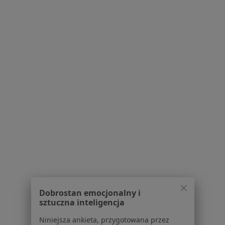
lek. Norbert Kwella
·
Więcej
Internista, Nefrolog
5 opinii
Żołnierska 18, Olsztyn
•
Mapa
Wojewódzki Szpital Specjalistyczny
Konsultacja internistyczna
Brak ceny
Specjalista nie oferuje umawiania online pod tym adresem.
Dobrostan emocjonalny i
Poproś o wizytę
sztuczna inteligencja
Niniejsza ankieta, przygotowana przez