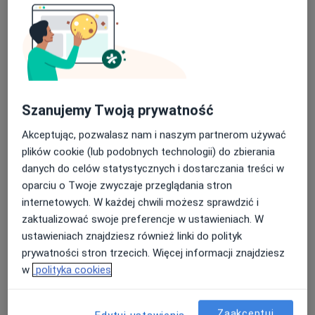
Specjalista nie oferuje umawiania online pod tym adresem.
Poproś o wizytę
Szanujemy Twoją prywatność
Akceptując, pozwalasz nam i naszym partnerom używać
plików cookie (lub podobnych technologii) do zbierania
danych do celów statystycznych i dostarczania treści w
oparciu o Twoje zwyczaje przeglądania stron
mgr Agnieszka Dąbrowska
internetowych. W każdej chwili możesz sprawdzić i
·
Więcej
Dietetyk
zaktualizować swoje preferencje w ustawieniach. W
6 opinii
ustawieniach znajdziesz również linki do polityk
prywatności stron trzecich. Więcej informacji znajdziesz
Brzozowa 14A, Olsztyn
•
Mapa
w
polityka cookies
Lecznica Chirurgiczno - Ortopedyczna Eskulap
Konsultacja dietetyczna
od 180 zł
Zaakceptuj