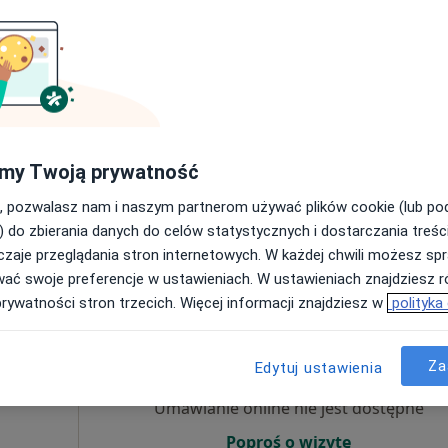
Umawianie online nie jest dostępne
Poproś o wizytę
my Twoją prywatność
Centrum Medyczne LUX MED - Olsztyn, ul. Głowackiego 28
, pozwalasz nam i naszym partnerom używać plików cookie (lub p
od 135 zł
) do zbierania danych do celów statystycznych i dostarczania treśc
zaje przeglądania stron internetowych. W każdej chwili możesz spr
wać swoje preferencje w ustawieniach. W ustawieniach znajdziesz ró
prywatności stron trzecich. Więcej informacji znajdziesz w
polityka
zuk
Dziś
Jutro
Wt,
Śr,
9 Sie
10 Sie
11 Sie
12 Sie
karz
Za
Edytuj ustawienia
Umawianie online nie jest dostępne
Poproś o wizytę