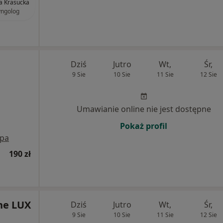
wa Krasucka
yngolog
Dziś
Jutro
Wt,
Śr,
9 Sie
10 Sie
11 Sie
12 Sie
Umawianie online nie jest dostępne
Pokaż profil
pa
190 zł
ne LUX
Dziś
Jutro
Wt,
Śr,
9 Sie
10 Sie
11 Sie
12 Sie