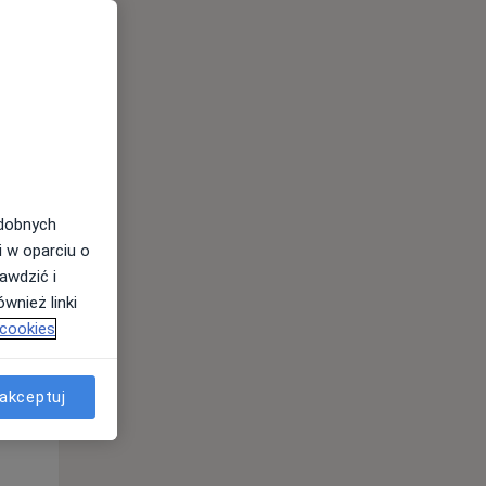
odobnych
i w oparciu o
awdzić i
wnież linki
 cookies
Czw,
Pt,
Sob,
13 Sie
14 Sie
15 Sie
akceptuj