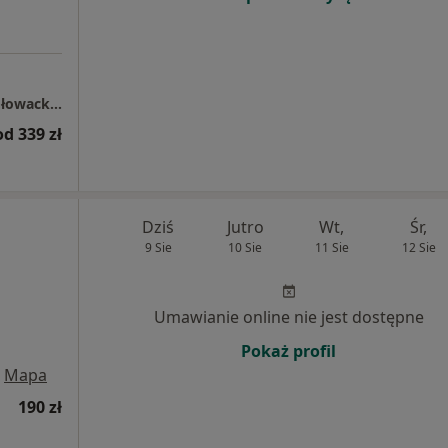
Centrum Medyczne LUX MED - Olsztyn, ul. Głowackiego 28
od 339 zł
Dziś
Jutro
Wt,
Śr,
9 Sie
10 Sie
11 Sie
12 Sie
Umawianie online nie jest dostępne
Pokaż profil
Mapa
190 zł