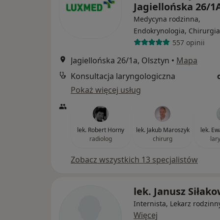
Jagiellońska 26/1
Medycyna rodzinna,
Endokrynologia, Chirurgia
557 opinii
Jagiellońska 26/1a, Olsztyn
•
Mapa
Konsultacja laryngologiczna
Pokaż więcej usług
lek. Robert Horny
lek. Jakub Maroszyk
lek. E
radiolog
chirurg
lar
Zobacz wszystkich 13 specjalistów
lek. Janusz Siłako
Internista, Lekarz rodzinn
Więcej