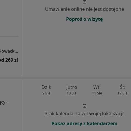
Umawianie online nie jest dostępne
Poproś o wizytę
Centrum Medyczne LUX MED - Olsztyn, ul. Głowackiego 28
od 269 zł
Dziś
Jutro
Wt,
Śr,
9 Sie
10 Sie
11 Sie
12 Sie
·
ęcy
Brak kalendarza w Twojej lokalizacji.
Pokaż adresy z kalendarzem