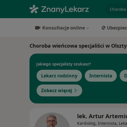
specjaliz
Konsultacje online
Ubezpiec
Choroba wieńcowa specjaliści w Olszty
Jakiego specjalisty szukasz?
Lekarz rodzinny
Internista
D
Zobacz więcej
lek. Artur Artemi
Kardiolog, Internista, Lek