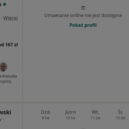
A
Umawianie online nie jest dostępne
·
Więcej
Pokaż profil
od 167 zł
wa Krasucka
yngolog
wski
Dziś
Jutro
Wt,
Śr,
9 Sie
10 Sie
11 Sie
12 Sie
·
y