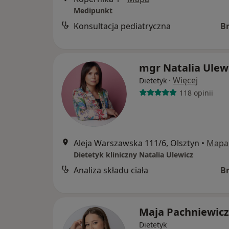
Medipunkt
Konsultacja pediatryczna
B
mgr Natalia Ulew
·
Więcej
Dietetyk
118 opinii
Aleja Warszawska 111/6, Olsztyn
•
Mapa
Dietetyk kliniczny Natalia Ulewicz
Analiza składu ciała
B
Maja Pachniewicz
Dietetyk