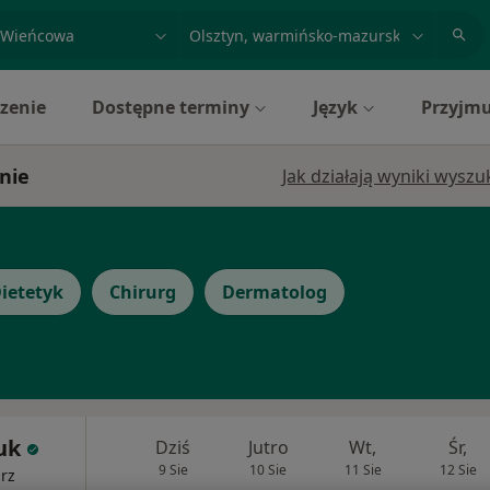
acja, badanie lub nazwisko
miasto lub dzielnica
zenie
Dostępne terminy
Język
Przyjmu
nie
Jak działają wyniki wysz
ietetyk
Chirurg
Dermatolog
uk
Dziś
Jutro
Wt,
Śr,
9 Sie
10 Sie
11 Sie
12 Sie
arz