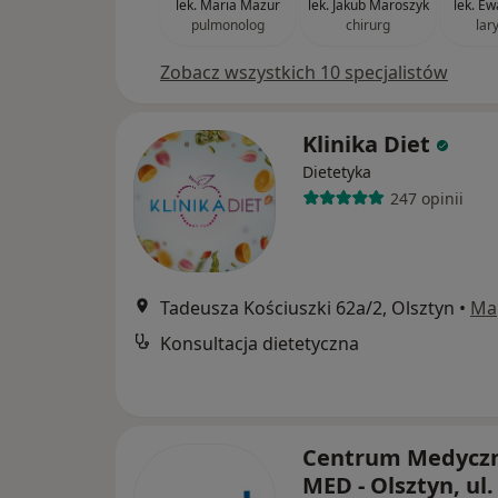
lek. Maria Mazur
lek. Jakub Maroszyk
lek. E
pulmonolog
chirurg
lar
Zobacz wszystkich 10 specjalistów
Klinika Diet
Dietetyka
247 opinii
Tadeusza Kościuszki 62a/2, Olsztyn
•
Ma
Konsultacja dietetyczna
Centrum Medycz
MED - Olsztyn, ul.