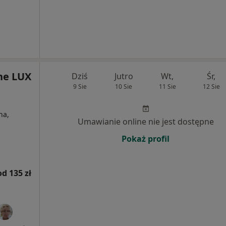
ne LUX
Dziś
Jutro
Wt,
Śr,
9 Sie
10 Sie
11 Sie
12 Sie
na,
Umawianie online nie jest dostępne
Pokaż profil
od 135 zł