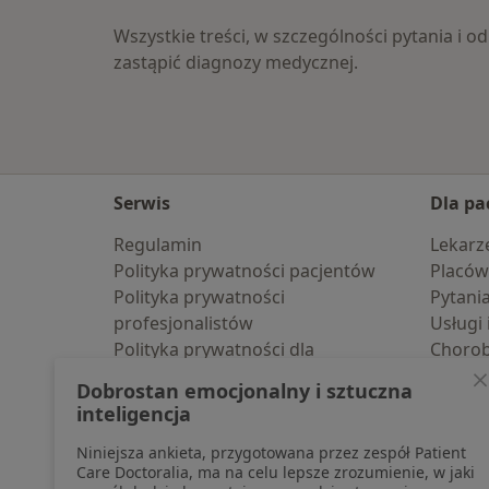
Wszystkie treści, w szczególności pytania i
zastąpić diagnozy medycznej.
Serwis
Dla pa
Regulamin
Lekarz
Polityka prywatności pacjentów
Placów
Polityka prywatności
Pytani
profesjonalistów
Usługi 
Polityka prywatności dla
Choro
profesjonalistów, których dane
Pomoc
Dobrostan emocjonalny i sztuczna
pozyskaliśmy samodzielnie
Aplika
inteligencja
Polityka cookies
Blog d
Niniejsza ankieta, przygotowana przez zespół Patient
Jak działają wyniki wyszukiwania
Care Doctoralia, ma na celu lepsze zrozumienie, w jaki
Dostępność