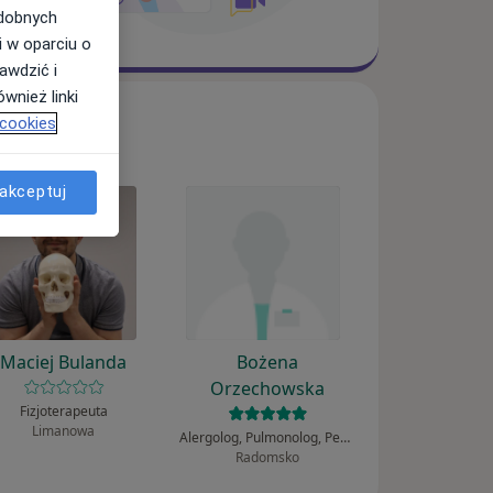
odobnych
i w oparciu o
awdzić i
wnież linki
 cookies
akceptuj
Maciej Bulanda
Bożena
Orzechowska
Fizjoterapeuta
Limanowa
Alergolog, Pulmonolog, Pediatra
Radomsko