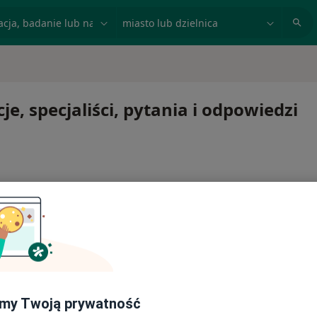
acja, badanie lub nazwisko
miasto lub dzielnica
e, specjaliści, pytania i odpowiedzi
ć lub kontynuować leczenie bez wychodzenia z domu. Jeśli
ytę w gabinecie.
my Twoją prywatność