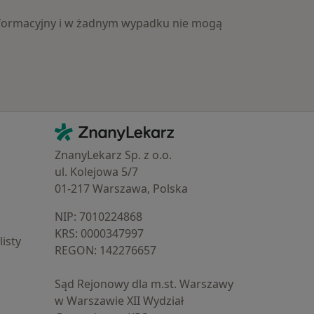
 informacyjny i w żadnym wypadku nie mogą
Kontakt
ZnanyLekarz - Strona główna
ZnanyLekarz Sp. z o.o.
ul. Kolejowa 5/7
01-217 Warszawa, Polska
NIP: ⁠7010224868
KRS: ⁠0000347997
isty
REGON: ⁠142276657
Sąd Rejonowy dla m.st. Warszawy
w Warszawie XII Wydział