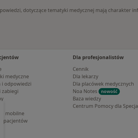
 odpowiedzi, dotyczące tematyki medycznej mają charakter
cjentów
Dla profesjonalistów
e
Cennik
ki medyczne
Dla lekarzy
a i odpowiedzi
Dla placówek medycznych
i zabiegi
Noa Notes
nowość
by
Baza wiedzy
Centrum Pomocy dla Specjal
cje mobilne
la pacjentów