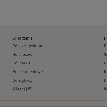
Schorzenia
P
Bóle kręgosłupa
P
Ból pleców
S
Ból barku
P
Bóle korzeniowe
I
Bóle głowy
P
Więcej (15)
W
specjaliści
Więcej w kategorii: Schorzenia