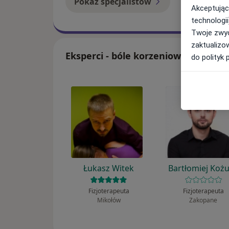
Pokaż specjalistów
Jak to dzia
Akceptując
technologii
Twoje zwyc
zaktualizo
Eksperci - bóle korzeniowe
do polityk 
Łukasz Witek
Bartłomiej Koż
Fizjoterapeuta
Fizjoterapeuta
Mikołów
Zakopane