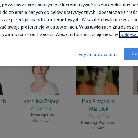
ła?
, pozwalasz nam i naszym partnerom używać plików cookie (lub p
) do zbierania danych do celów statystycznych i dostarczania treśc
zaje przeglądania stron internetowych. W każdej chwili możesz spr
wać swoje preferencje w ustawieniach. W ustawieniach znajdziesz ró
prywatności stron trzecich. Więcej informacji znajdziesz w
polityka
Za
Edytuj ustawienia
uch
Karolina Załoga
Ewa Przywara-
Miziołek
Fizjoterapeuta
Warszawa
Neurolog, Psychiatra
Gliwice