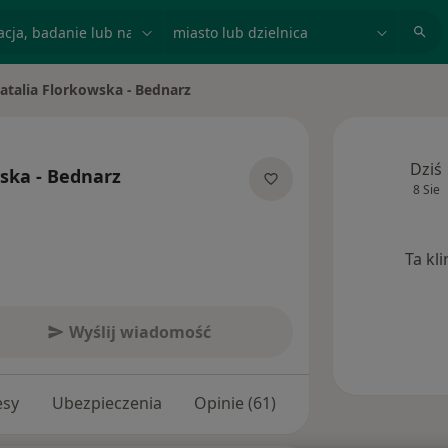
acja, badanie lub nazwisko
miasto lub dzielnica
atalia Florkowska - Bednarz
 miasto
Dziś
ska - Bednarz
8 Sie
 specjalizacjach
Ta kl
Wyślij wiadomość
esy
Ubezpieczenia
Opinie (61)