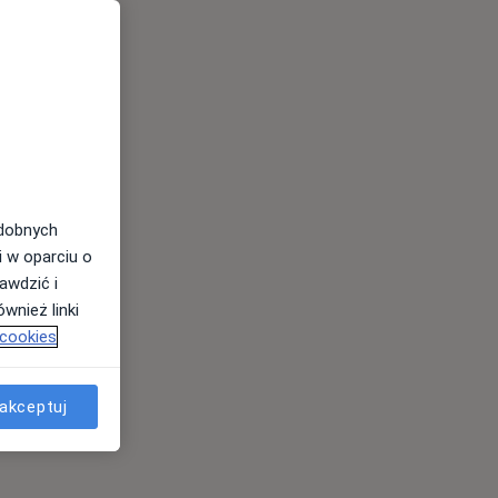
odobnych
i w oparciu o
awdzić i
wnież linki
 cookies
akceptuj