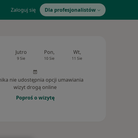
Zaloguj się
Dla profesjonalistów
Jutro
Pon,
Wt,
Śr,
Czw
9 Sie
10 Sie
11 Sie
12 Sie
13 Si
inika nie udostępnia opcji umawiania
wizyt drogą online
Poproś o wizytę