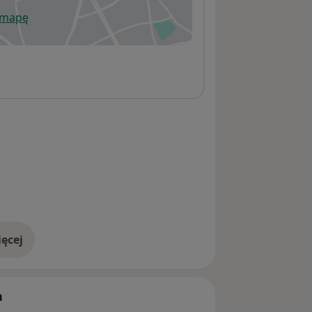
 mapę
wiera się w nowej karcie
ęcej
adresie
h