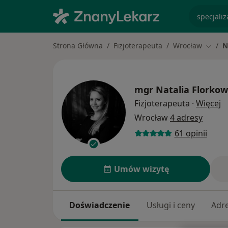
specjaliz
Strona Główna
Fizjoterapeuta
Wrocław
N
Zmień
mgr
Natalia Florkow
O
Fizjoterapeuta
·
Więcej
Wrocław
4 adresy
61 opinii
Umów wizytę
Doświadczenie
Usługi i ceny
Adr