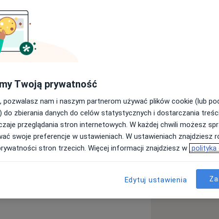
śle powiązane ze sobą systemy, które
ie. Patrzenie w sposób holistyczny w
 efekty.
e Wrocławiu. Ukończyłam studia
my Twoją prywatność
oznaniu.
, pozwalasz nam i naszym partnerom używać plików cookie (lub p
 kursach, szkoleniach oraz
) do zbierania danych do celów statystycznych i dostarczania treśc
wu
Stany pooperacyjne
t pracy. Z niecierpliwością czekam na
zaje przeglądania stron internetowych. W każdej chwili możesz spr
ore_diseases
e jest ciągłe dokształcanie w moim
wać swoje preferencje w ustawieniach. W ustawieniach znajdziesz ró
prywatności stron trzecich. Więcej informacji znajdziesz w
polityka
awodową w Krotoszynie oraz
Za
Edytuj ustawienia