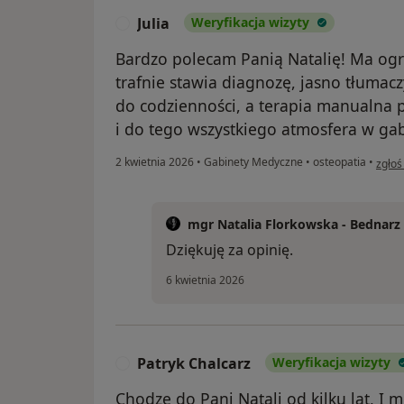
Julia
Weryfikacja wizyty
J
Bardzo polecam Panią Natalię! Ma og
trafnie stawia diagnozę, jasno tłumac
do codzienności, a terapia manualna p
i do tego wszystkiego atmosfera w gab
w opi
2 kwietnia 2026
•
Gabinety Medyczne
•
osteopatia
•
zgłoś
mgr Natalia Florkowska - Bednarz
Dziękuję za opinię.
6 kwietnia 2026
Patryk Chalcarz
Weryfikacja wizyty
P
Chodzę do Pani Natali od kilku lat, I