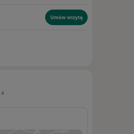
Umów wizytę
 4