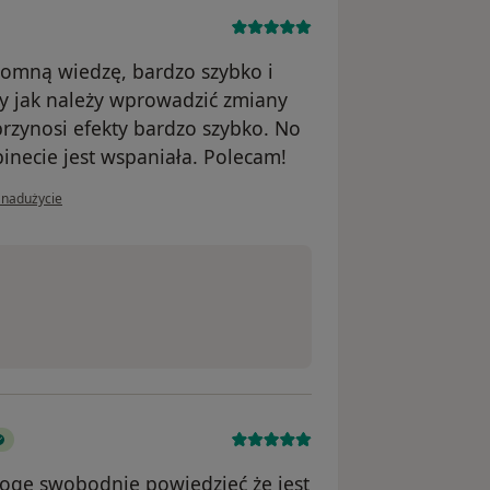
romną wiedzę, bardzo szybko i
zy jak należy wprowadzić zmiany
rzynosi efekty bardzo szybko. No
inecie jest wspaniała. Polecam!
nii użytkownika Julia
 nadużycie
 mogę swobodnie powiedzieć że jest