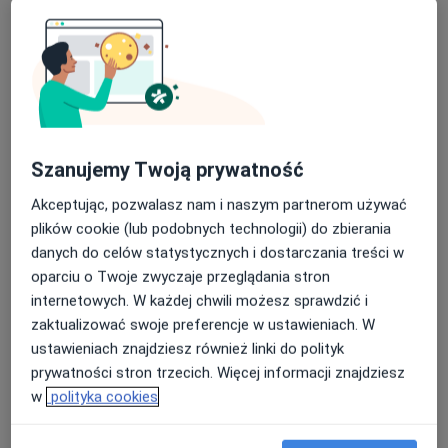
Fizjoterapeuta
Sosnowiec
Bartosz Kieroński
Ortopeda
Szanujemy Twoją prywatność
Warszawa
Akceptując, pozwalasz nam i naszym partnerom używać
plików cookie (lub podobnych technologii) do zbierania
Maciej Bulanda
danych do celów statystycznych i dostarczania treści w
oparciu o Twoje zwyczaje przeglądania stron
Fizjoterapeuta
internetowych. W każdej chwili możesz sprawdzić i
Limanowa
zaktualizować swoje preferencje w ustawieniach. W
ustawieniach znajdziesz również linki do polityk
Karol Salwa
prywatności stron trzecich. Więcej informacji znajdziesz
w
polityka cookies
Fizjoterapeuta
Karczew