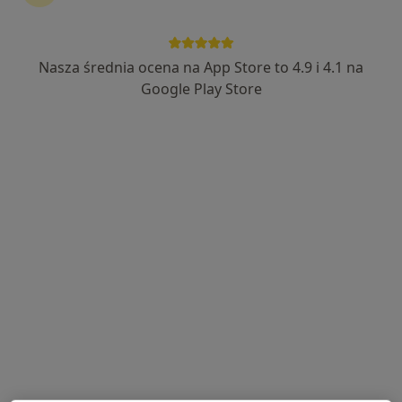
Wybierz konsultacje online, aby rozpocząć lub
kontynuować leczenie bez wychodzenia z domu. Jeśli
potrzebujesz, możesz również umówić wizytę w
Nasza średnia ocena na App Store to 4.9 i 4.1 na
gabinecie.
Google Play Store
Pokaż specjalistów
Jak to działa?
Eksperci - uszkodzenia narządu ruchu
Włodzimierz Krutko
Ortopeda
Gdańsk
Patryk Hamerlik