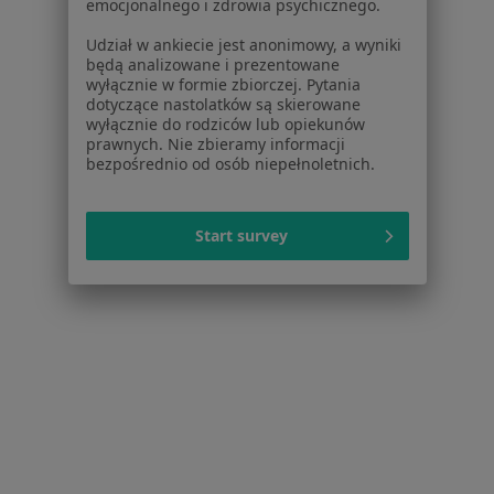
emocjonalnego i zdrowia psychicznego.
Lekarze
Placówki medyczne
Udział w ankiecie jest anonimowy, a wyniki
Pytania i odpowiedzi
będą analizowane i prezentowane
wyłącznie w formie zbiorczej. Pytania
Usługi i zabiegi
dotyczące nastolatków są skierowane
Choroby
wyłącznie do rodziców lub opiekunów
Pomoc
prawnych. Nie zbieramy informacji
bezpośrednio od osób niepełnoletnich.
Aplikacje mobilne
Blog dla pacjentów
Dla profesjonalistów
Start survey
Cennik
Dla lekarzy
Dla placówek medycznych
Noa Notes
nowość
Baza wiedzy
Centrum Pomocy dla Specjalisty
Kontakt
ZnanyLekarz - Strona główna