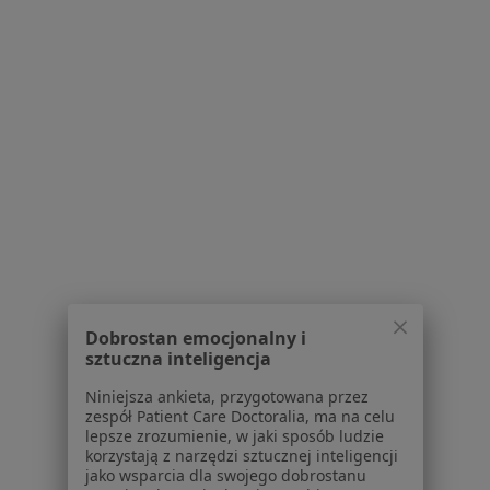
Serwis
Regulamin
Polityka prywatności pacjentów
Polityka prywatności profesjonalistów
Polityka prywatności dla profesjonalistów, których
dane pozyskaliśmy samodzielnie
Polityka cookies
Jak działają wyniki wyszukiwania
Dostępność
O nas
Praca
Dobrostan emocjonalny i
Rekrutujemy!
sztuczna inteligencja
Partnerzy
Centrum prasowe
Niniejsza ankieta, przygotowana przez
Kontakt
zespół Patient Care Doctoralia, ma na celu
lepsze zrozumienie, w jaki sposób ludzie
Dla pacjentów
korzystają z narzędzi sztucznej inteligencji
jako wsparcia dla swojego dobrostanu