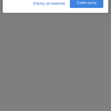
Zaakceptuj
Edytuj ustawienia
Mateusz Eliszewski
Fizjoterapeuta
Wrocław
Uszkodzenia narządu ruchu - pytania
dotyczące tej choroby
Nasi lekarze i specjaliści odpowiedzieli na 4 pytań
dotyczących usługi: Uszkodzenia narządu ruchu
Zadaj pytanie