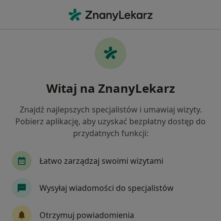
Me
Czego szukasz?
Strona Główna
Choroby
Uszkodzenia Narządu Ruchu
Uszkodzenia narządu ruchu -
Witaj na ZnanyLekarz
informacje, specjaliści, pytania i
odpowiedzi
Znajdź najlepszych specjalistów i umawiaj wizyty.
Pobierz aplikację, aby uzyskać bezpłatny dostęp do
przydatnych funkcji:
Łatwo zarządzaj swoimi wizytami
Informacje
Pytania i odpowiedzi
Wysyłaj wiadomości do specjalistów
Nie rezygnuj ze zdrowia
Otrzymuj powiadomienia