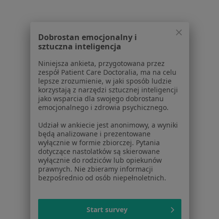
Powiązane wyszukiwania
Usługi w Wrocławiu
Dobrostan emocjonalny i
sztuczna inteligencja
Konsultacja ortopedyczna w Wrocławiu
Niniejsza ankieta, przygotowana przez
Konsultacja fizjoterapeutyczna w Wrocławiu
zespół Patient Care Doctoralia, ma na celu
lepsze zrozumienie, w jaki sposób ludzie
Konsultacja lekarza sportowego w Wrocławiu
korzystają z narzędzi sztucznej inteligencji
jako wsparcia dla swojego dobrostanu
Konsultacja internistyczna w Wrocławiu
emocjonalnego i zdrowia psychicznego.
Fizjoterapia w Wrocławiu
Udział w ankiecie jest anonimowy, a wyniki
będą analizowane i prezentowane
Więcej (15)
wyłącznie w formie zbiorczej. Pytania
Więcej w kategorii: Usługi w Wrocławiu
dotyczące nastolatków są skierowane
wyłącznie do rodziców lub opiekunów
Popularne specjalizacje
prawnych. Nie zbieramy informacji
bezpośrednio od osób niepełnoletnich.
Psycholodzy w Wrocławiu
Stomatolodzy w Wrocławiu
Start survey
Interniści w Wrocławiu