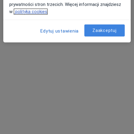
prywatności stron trzecich. Więcej informacji znajdziesz
Ojca Beyzyma 5, Wrocław
•
Mapa
w
polityka cookies
ibezstresu fizjoterapia dietetyka trening
Terapia manualna
200 zł
Zaakceptuj
Edytuj ustawienia
Specjalista nie oferuje umawiania online pod tym adresem.
Poproś o wizytę
Bezpieczne płatności
mgr Anna Łoch
·
Więcej
Fizjoterapeuta