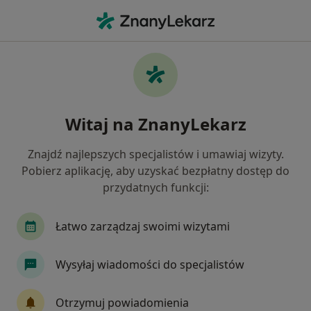
Me
Terapia Manualna • Wrocław, dolnośląskie
Filtry
• 1
Ubezpieczenie
Map
Terapia manualna specjaliści w Wrocławiu
Witaj na ZnanyLekarz
Jak działają wyniki wyszukiwania
Znajdź najlepszych specjalistów i umawiaj wizyty.
Pobierz aplikację, aby uzyskać bezpłatny dostęp do
Jaką wizytę chcesz umówić?
przydatnych funkcji:
Terapia manualna
INDIBA oraz INDIBA + ter
Łatwo zarządzaj swoimi wizytami
Wysyłaj wiadomości do specjalistów
Otrzymuj powiadomienia