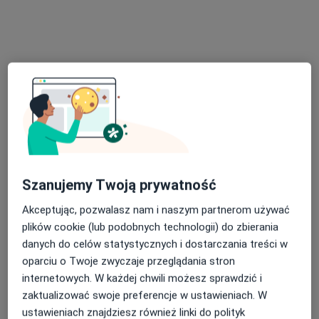
Specjalista nie oferuje umawiania online pod tym adresem.
Poproś o wizytę
Szanujemy Twoją prywatność
Akceptując, pozwalasz nam i naszym partnerom używać
Bezpieczne płatności
plików cookie (lub podobnych technologii) do zbierania
mgr Patryk Siemiątkowski
danych do celów statystycznych i dostarczania treści w
·
Więcej
Fizjoterapeuta
oparciu o Twoje zwyczaje przeglądania stron
99 opinii
internetowych. W każdej chwili możesz sprawdzić i
Adres 1
Adres 2
zaktualizować swoje preferencje w ustawieniach. W
ustawieniach znajdziesz również linki do polityk