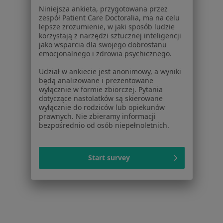
Dla pacjentów
Niniejsza ankieta, przygotowana przez
zespół Patient Care Doctoralia, ma na celu
Lekarze
lepsze zrozumienie, w jaki sposób ludzie
korzystają z narzędzi sztucznej inteligencji
Placówki medyczne
jako wsparcia dla swojego dobrostanu
Pytania i odpowiedzi
emocjonalnego i zdrowia psychicznego.
Usługi i zabiegi
Udział w ankiecie jest anonimowy, a wyniki
Choroby
będą analizowane i prezentowane
Pomoc
wyłącznie w formie zbiorczej. Pytania
Aplikacje mobilne
dotyczące nastolatków są skierowane
wyłącznie do rodziców lub opiekunów
Blog dla pacjentów
prawnych. Nie zbieramy informacji
bezpośrednio od osób niepełnoletnich.
Dla profesjonalistów
Cennik
Dla lekarzy
Start survey
Dla placówek medycznych
Noa Notes
nowość
Baza wiedzy
Centrum Pomocy dla Specjalisty