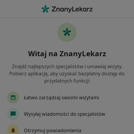
Me
Czego szukasz?
Strona Główna
Choroby
Zespół Bolesnego Barku
Zespół bolesnego barku -
Witaj na ZnanyLekarz
informacje, specjaliści, pytania i
odpowiedzi
Znajdź najlepszych specjalistów i umawiaj wizyty.
Pobierz aplikację, aby uzyskać bezpłatny dostęp do
przydatnych funkcji:
Łatwo zarządzaj swoimi wizytami
Informacje
Wysyłaj wiadomości do specjalistów
Zespół bolesnego barku - informacje o
chorobie
Otrzymuj powiadomienia