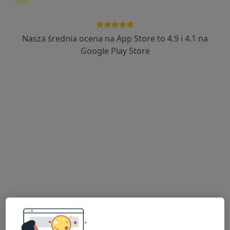
Przyczyny
Nasza średnia ocena na App Store to 4.9 i 4.1 na
Google Play Store
Pozostałymi przyczynami zespołu bolesnego barku
mogą być:
urazy
siedzący tryb życia lub praca w niewygodnej pozycji
brak rozgrzewki i odpowiedniego przygotowania
przed wykonaniem danego ćwiczenia lub czynności
oraz nieprawidłowa technika wykonywania ich