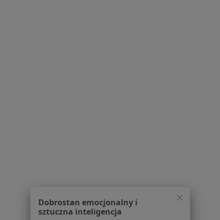
Serwis
Regulamin
Polityka prywatności pacjentów
Polityka prywatności profesjonalistów
Polityka prywatności dla profesjonalistów, których
dane pozyskaliśmy samodzielnie
Polityka cookies
Jak działają wyniki wyszukiwania
Dostępność
O nas
Praca
Rekrutujemy!
Partnerzy
Centrum prasowe
Dobrostan emocjonalny i
Kontakt
sztuczna inteligencja