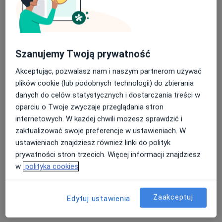
choroby ortopedyczne i wady postawy
schorzenia układu nerwowego
Szanujemy Twoją prywatność
schorzenia układu naczyniowego
Akceptując, pozwalasz nam i naszym partnerom używać
choroby serca i płuc
plików cookie (lub podobnych technologii) do zbierania
danych do celów statystycznych i dostarczania treści w
choroby zwyrodnieniowe (np. złamania, zwichnięcia,
oparciu o Twoje zwyczaje przeglądania stron
reumatoidalne zapalenie stawów)
internetowych. W każdej chwili możesz sprawdzić i
zaktualizować swoje preferencje w ustawieniach. W
stany zapalne
ustawieniach znajdziesz również linki do polityk
prywatności stron trzecich. Więcej informacji znajdziesz
choroby wieku starczego
w
polityka cookies
skurczenie się tkanek miękkich na skutek blizn (np.
Zaakceptuj
po poparzeniu lub usunięciu gruczołu sutkowego)
Edytuj ustawienia