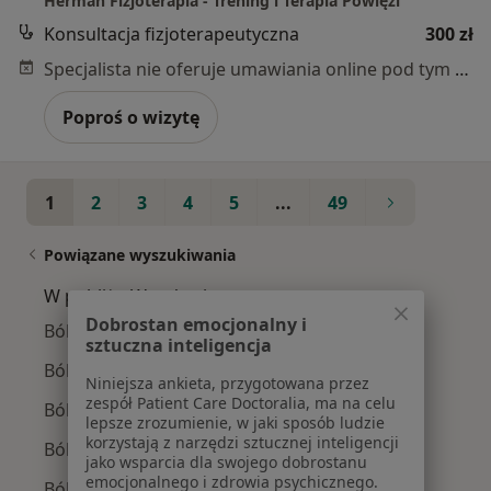
Herman Fizjoterapia - Trening i Terapia Powięzi
Konsultacja fizjoterapeutyczna
300 zł
Specjalista nie oferuje umawiania online pod tym adresem.
Poproś o wizytę
1
2
3
4
5
...
49
Powiązane wyszukiwania
W pobliżu Wrocławia
Dobrostan emocjonalny i
Bóle kręgosłupa w Oleśnicy
sztuczna inteligencja
Bóle kręgosłupa w Trzebnicy
Niniejsza ankieta, przygotowana przez
zespół Patient Care Doctoralia, ma na celu
Bóle kręgosłupa w Strzelinie
lepsze zrozumienie, w jaki sposób ludzie
korzystają z narzędzi sztucznej inteligencji
Bóle kręgosłupa w Obornikach Śląskich
jako wsparcia dla swojego dobrostanu
emocjonalnego i zdrowia psychicznego.
Bóle kręgosłupa w Oławie