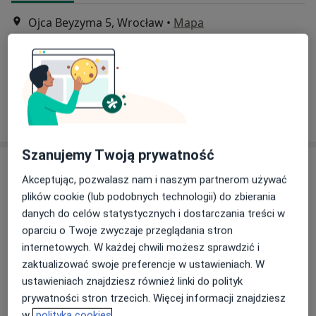
Ojca Beyzyma 5, Wrocław
•
Mapa
ibezstresu fizjoterapia dietetyka trening
Konsultacja fizjoterapeutyczna
200 zł
Specjalista nie oferuje umawiania online pod tym adresem.
Poproś o wizytę
Szanujemy Twoją prywatność
Akceptując, pozwalasz nam i naszym partnerom używać
plików cookie (lub podobnych technologii) do zbierania
danych do celów statystycznych i dostarczania treści w
oparciu o Twoje zwyczaje przeglądania stron
internetowych. W każdej chwili możesz sprawdzić i
zaktualizować swoje preferencje w ustawieniach. W
Bezpieczne płatności
ustawieniach znajdziesz również linki do polityk
mgr Józef Latacz
prywatności stron trzecich. Więcej informacji znajdziesz
·
Więcej
Fizjoterapeuta
w
polityka cookies