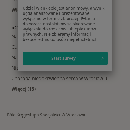
Udział w ankiecie jest anonimowy, a wyniki
Więcej (14)
będą analizowane i prezentowane
Więcej w kategorii: W pobliżu Wrocławia
wyłącznie w formie zbiorczej. Pytania
dotyczące nastolatków są skierowane
Schorzenia w Wrocławiu
wyłącznie do rodziców lub opiekunów
prawnych. Nie zbieramy informacji
Nadciśnienie tętnicze w Wrocławiu
bezpośrednio od osób niepełnoletnich.
Cukrzyca w Wrocławiu
Nadciśnienie w Wrocławiu
Start survey
Niewydolność serca w Wrocławiu
Choroba niedokrwienna serca w Wrocławiu
Więcej (15)
Więcej w kategorii: Schorzenia w Wrocławiu
Bóle Kręgosłupa Specjaliści W Wrocławiu