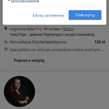
144 opinie
Adres
Online
Zaakceptuj
Edytuj ustawienia
Legnicka 60e/112, Wrocław
•
Mapa
Twój Fizjo - gabinet fizjoterapii i terapii manualnej
Konsultacja fizjoterapeutyczna
120 zł
Specjalista nie oferuje umawiania online pod tym adresem.
Poproś o wizytę