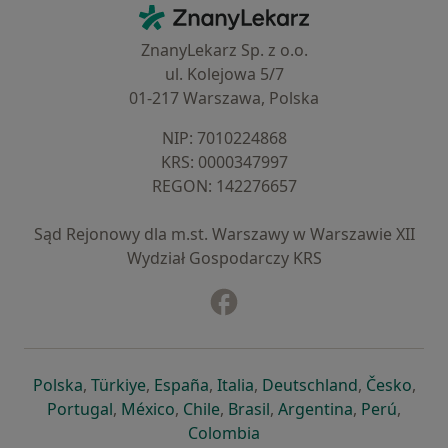
Kontakt
ZnanyLekarz - Strona główna
ZnanyLekarz Sp. z o.o.
ul. Kolejowa 5/7
01-217 Warszawa, Polska
NIP: ⁠7010224868
KRS: ⁠0000347997
REGON: ⁠142276657
Sąd Rejonowy dla m.st. Warszawy w Warszawie XII
Wydział Gospodarczy KRS
Facebook
otwiera się w nowej karcie
otwiera się w nowej karcie
otwiera się w nowej karcie
otwiera się w nowej karcie
otwiera się w nowej karci
otwiera się
otwi
Polska
,
Türkiye
,
España
,
Italia
,
Deutschland
,
Česko
,
otwiera się w nowej karcie
otwiera się w nowej karcie
otwiera się w nowej karcie
otwiera się w nowej kar
otwiera się 
otwier
Portugal
,
México
,
Chile
,
Brasil
,
Argentina
,
Perú
,
otwiera się w nowej karc
Colombia