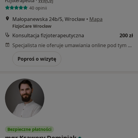
·
Więcej
Fizjoterapeuta
40 opinii
Małopanewska 24b/5, Wrocław
•
Mapa
FizjoCare Wrocław
Konsultacja fizjoterapeutyczna
200 zł
Specjalista nie oferuje umawiania online pod tym adresem.
Poproś o wizytę
Bezpieczne płatności
mgr Ksawery Dominiak