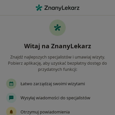
Me
Czego szukasz?
Strona Główna
Choroby
Stany Pourazowe
Stany pourazowe - informacje,
Witaj na ZnanyLekarz
specjaliści, pytania i odpowiedzi
Znajdź najlepszych specjalistów i umawiaj wizyty.
Pobierz aplikację, aby uzyskać bezpłatny dostęp do
przydatnych funkcji:
Informacje
Pytania i odpowiedzi
Łatwo zarządzaj swoimi wizytami
Wysyłaj wiadomości do specjalistów
Nie rezygnuj ze zdrowia
Wybierz konsultacje online, aby rozpocząć lub
Otrzymuj powiadomienia