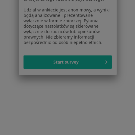
Placówki medyczne
Udział w ankiecie jest anonimowy, a wyniki
Pytania i odpowiedzi
będą analizowane i prezentowane
Usługi i zabiegi
wyłącznie w formie zbiorczej. Pytania
dotyczące nastolatków są skierowane
Choroby
wyłącznie do rodziców lub opiekunów
Pomoc
prawnych. Nie zbieramy informacji
Aplikacje mobilne
bezpośrednio od osób niepełnoletnich.
Blog dla pacjentów
Dla profesjonalistów
Start survey
Cennik
Dla lekarzy
Dla placówek medycznych
Noa Notes
nowość
Baza wiedzy
Centrum Pomocy dla Specjalisty
Kontakt
ZnanyLekarz - Strona główna