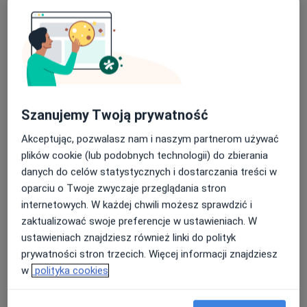
Fizjoterapeuta
Warszawa
Bożena Orzechowska
Alergolog, Pulmonolog, Pediatra
Radomsko
Szanujemy Twoją prywatność
Akceptując, pozwalasz nam i naszym partnerom używać
Dorota Kardas - Sobantka
plików cookie (lub podobnych technologii) do zbierania
danych do celów statystycznych i dostarczania treści w
Alergolog, Pediatra
oparciu o Twoje zwyczaje przeglądania stron
Łódź
internetowych. W każdej chwili możesz sprawdzić i
zaktualizować swoje preferencje w ustawieniach. W
Leszek Solarz
ustawieniach znajdziesz również linki do polityk
prywatności stron trzecich. Więcej informacji znajdziesz
Alergolog, Pediatra, Pulmonolog
w
polityka cookies
Jelna