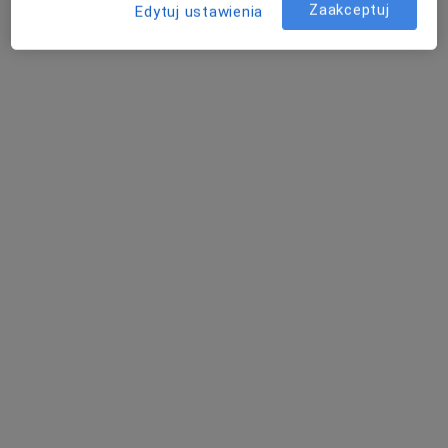
Zaakceptuj
Edytuj ustawienia
Irena Kędzierska
Alergolog, Pediatra, Pulmonolog
Brzozów
Stany pourazowe - pytania dotyczące tej
choroby
Nasi lekarze i specjaliści odpowiedzieli na 3 pytań
dotyczących usługi: Stany pourazowe
Zadaj pytanie
Witam jestem po operacji na złamanie nasady