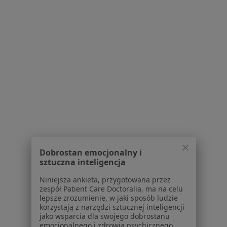
Serwis
Regulamin
Polityka prywatności pacjentów
Polityka prywatności profesjonalistów
Polityka prywatności dla profesjonalistów, których
dane pozyskaliśmy samodzielnie
Polityka cookies
Jak działają wyniki wyszukiwania
Dostępność
O nas
Praca
Rekrutujemy!
Dobrostan emocjonalny i
sztuczna inteligencja
Partnerzy
Centrum prasowe
Niniejsza ankieta, przygotowana przez
Kontakt
zespół Patient Care Doctoralia, ma na celu
lepsze zrozumienie, w jaki sposób ludzie
Dla pacjentów
korzystają z narzędzi sztucznej inteligencji
jako wsparcia dla swojego dobrostanu
Lekarze
emocjonalnego i zdrowia psychicznego.