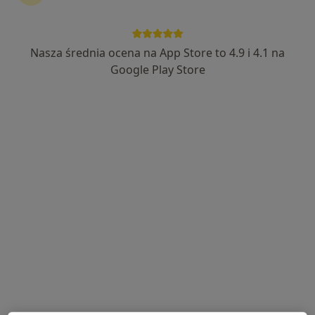
kontynuować leczenie bez wychodzenia z domu. Jeśli
potrzebujesz, możesz również umówić wizytę w
gabinecie.
Nasza średnia ocena na App Store to 4.9 i 4.1 na
Google Play Store
Pokaż specjalistów
Jak to działa?
Eksperci - stany pourazowe
Marcin Kubiak
Fizjoterapeuta
Piotrków Trybunalski
Karolina Załoga