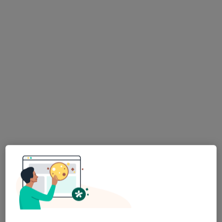
Amicus. Lekarsko - Rehabilitacyjna
Przychodnia Rodzinna
·
Więcej
Fizjoterapia, Ortopedia, Interna
119 opinii
Stanisława Staszica 27, Dzierżoniów
•
Mapa
Konsultacja fizjoterapeutyczna
190 zł
mgr Adrianna Socha
mgr Marta Piętka
mgr Paulina
fizjoterapeuta
fizjoterapeuta
Płuciennik
fizjoterapeuta
Brak dostępnych specjalistów z wolnymi terminami w tym centrum medycznym.
Pokaż profil