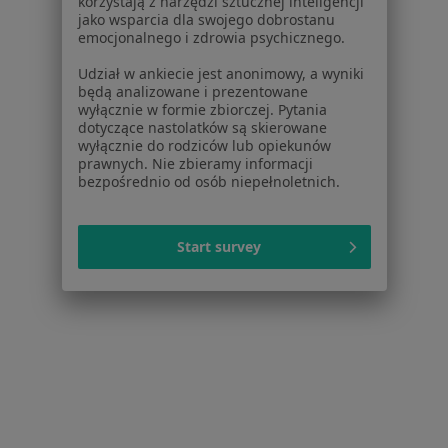
korzystają z narzędzi sztucznej inteligencji
jako wsparcia dla swojego dobrostanu
emocjonalnego i zdrowia psychicznego.
Udział w ankiecie jest anonimowy, a wyniki
będą analizowane i prezentowane
mgr Katarzyna Bełtowska
wyłącznie w formie zbiorczej. Pytania
Fizjoterapeuta
dotyczące nastolatków są skierowane
wyłącznie do rodziców lub opiekunów
Stanisława Staszica 27, Dzierżoniów
•
Mapa
prawnych. Nie zbieramy informacji
bezpośrednio od osób niepełnoletnich.
Amicus. Lekarsko - Rehabilitacyjna Przychodnia Rodzinna
Konsultacja fizjoterapeutyczna
190 zł
Specjalista nie oferuje umawiania online pod tym adresem.
Start survey
Poproś o wizytę
1
2
Powiązane
|
Oferty pracy -
wyszukiwania
Fizjoterapeuta