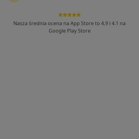
Nasza średnia ocena na App Store to 4.9 i 4.1 na
mgr Adrianna Socha
Google Play Store
·
Więcej
Fizjoterapeuta
73 opinie
Stanisława Staszica 27, Dzierżoniów
•
Mapa
Amicus. Lekarsko - Rehabilitacyjna Przychodnia Rodzinna
Konsultacja fizjoterapeutyczna
190 zł
Specjalista nie oferuje umawiania online pod tym adresem.
Poproś o wizytę