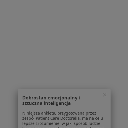
mgr Ewa Bahyrycz
Fizjoterapeuta
Adres
Online
Jana III Sobieskiego 19a/2, Bielawa
•
Mapa
Przychodnia Lekarsko-Rehabilitacyjna ZDROVIT
Konsultacja fizjoterapeutyczna
Brak ceny
Specjalista nie oferuje umawiania online pod tym adresem.
Poproś o wizytę
Dobrostan emocjonalny i
sztuczna inteligencja
Niniejsza ankieta, przygotowana przez
zespół Patient Care Doctoralia, ma na celu
lepsze zrozumienie, w jaki sposób ludzie