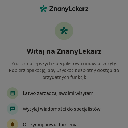
Me
Fizjoterapeuta • Dzierżoniów, dolnośląskie
Filtry
Ubezpieczenie
Mapa
Polecani fizjoterapeuci w Dzierżoniowie
Witaj na ZnanyLekarz
Jak działają wyniki wyszukiwania
Znajdź najlepszych specjalistów i umawiaj wizyty.
Pobierz aplikację, aby uzyskać bezpłatny dostęp do
Wybierz swoje ubezpieczenie
przydatnych funkcji:
Enel-med
LUX MED
Łatwo zarządzaj swoimi wizytami
Wysyłaj wiadomości do specjalistów
Otrzymuj powiadomienia