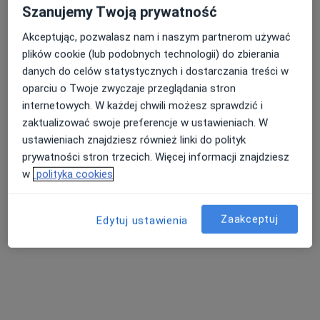
Szanujemy Twoją prywatność
Dostępni specjaliści
Akceptując, pozwalasz nam i naszym partnerom używać
plików cookie (lub podobnych technologii) do zbierania
Specjaliści znajdują się poza Dzierżoniów,
danych do celów statystycznych i dostarczania treści w
dolnośląskie, w obszarach bliskich Twojemu
oparciu o Twoje zwyczaje przeglądania stron
wyszukiwaniu.
internetowych. W każdej chwili możesz sprawdzić i
zaktualizować swoje preferencje w ustawieniach. W
ustawieniach znajdziesz również linki do polityk
prywatności stron trzecich. Więcej informacji znajdziesz
w
polityka cookies
Zaakceptuj
Edytuj ustawienia
mgr Mikołaj Kołodziej
·
Więcej
Fizjoterapeuta
7 opinii
Witosa 5, Kobierzyce
•
Mapa
NZOZ „Twój Lekarz”