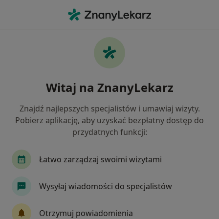
Me
Czego szukasz?
Strona Główna
Choroby
Choroby Ścięgien
Choroby ścięgien - informacje,
Witaj na ZnanyLekarz
specjaliści, pytania i odpowiedzi
Znajdź najlepszych specjalistów i umawiaj wizyty.
Pobierz aplikację, aby uzyskać bezpłatny dostęp do
przydatnych funkcji:
Informacje
Łatwo zarządzaj swoimi wizytami
Wysyłaj wiadomości do specjalistów
Nie rezygnuj ze zdrowia
Wybierz konsultacje online, aby rozpocząć lub
Otrzymuj powiadomienia