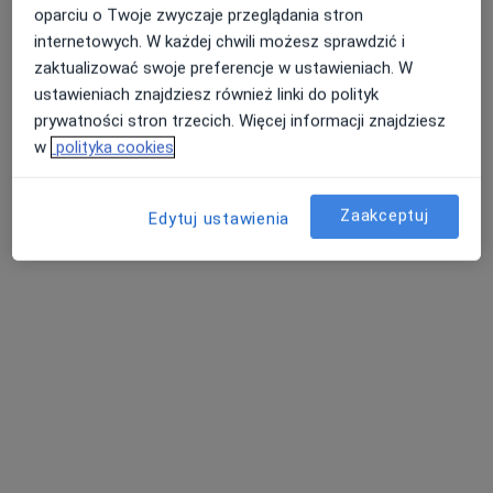
Fizjoterapeuta
oparciu o Twoje zwyczaje przeglądania stron
Warszawa
internetowych. W każdej chwili możesz sprawdzić i
zaktualizować swoje preferencje w ustawieniach. W
ustawieniach znajdziesz również linki do polityk
Maciej Bulanda
prywatności stron trzecich. Więcej informacji znajdziesz
Fizjoterapeuta
w
polityka cookies
Limanowa
Zaakceptuj
Edytuj ustawienia
Karol Salwa
Fizjoterapeuta
Karczew
Rafał Winnicki
Fizjoterapeuta
Katowice