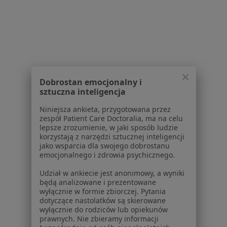
Dla pacjentów
Lekarze
Placówki medyczne
Pytania i odpowiedzi
Usługi i zabiegi
Choroby
Dobrostan emocjonalny i
Pomoc
sztuczna inteligencja
Aplikacje mobilne
Blog dla pacjentów
Niniejsza ankieta, przygotowana przez
zespół Patient Care Doctoralia, ma na celu
Dla profesjonalistów
lepsze zrozumienie, w jaki sposób ludzie
korzystają z narzędzi sztucznej inteligencji
jako wsparcia dla swojego dobrostanu
Cennik
emocjonalnego i zdrowia psychicznego.
Dla lekarzy
Dla placówek medycznych
Udział w ankiecie jest anonimowy, a wyniki
będą analizowane i prezentowane
Noa Notes
nowość
wyłącznie w formie zbiorczej. Pytania
Baza wiedzy
dotyczące nastolatków są skierowane
Centrum Pomocy dla Specjalisty
wyłącznie do rodziców lub opiekunów
prawnych. Nie zbieramy informacji