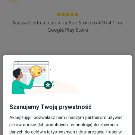
kontynuować leczenie bez wychodzenia z domu. Jeśli
potrzebujesz, możesz również umówić wizytę w
gabinecie.
Nasza średnia ocena na App Store to 4.9 i 4.1 na
Google Play Store
Pokaż specjalistów
Jak to działa?
Eksperci - choroby ścięgien
Karolina Załoga
Fizjoterapeuta
Warszawa
Szanujemy Twoją prywatność
Akceptując, pozwalasz nam i naszym partnerom używać
Małgorzata Wrzosek
plików cookie (lub podobnych technologii) do zbierania
danych do celów statystycznych i dostarczania treści w