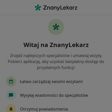
Me
Czego szukasz?
Strona Główna
Choroby
Blizny
Blizny - informacje, specjaliści,
Witaj na ZnanyLekarz
pytania i odpowiedzi
Znajdź najlepszych specjalistów i umawiaj wizyty.
Pobierz aplikację, aby uzyskać bezpłatny dostęp do
przydatnych funkcji:
Informacje
Pytania i odpowiedzi
Łatwo zarządzaj swoimi wizytami
Wysyłaj wiadomości do specjalistów
Nie rezygnuj ze zdrowia
Wybierz konsultacje online, aby rozpocząć lub
Otrzymuj powiadomienia