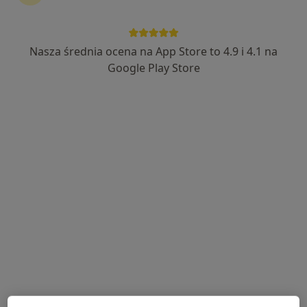
kontynuować leczenie bez wychodzenia z domu. Jeśli
potrzebujesz, możesz również umówić wizytę w
gabinecie.
Nasza średnia ocena na App Store to 4.9 i 4.1 na
Google Play Store
Pokaż specjalistów
Jak to działa?
Eksperci - blizny
Aleksandra Kąkol
Fizjoterapeuta
Kraków
Agata Kozłowska