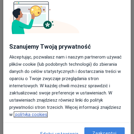
Lekarz wykonujący zabiegi medycyny estetycznej, Lekarz rodzinny
Warszawa
Anna Kuśnierczyk
Fizjoterapeuta
Mysłowice
Szanujemy Twoją prywatność
Akceptując, pozwalasz nam i naszym partnerom używać
Ilona Glinka
plików cookie (lub podobnych technologii) do zbierania
danych do celów statystycznych i dostarczania treści w
Fizjoterapeuta
oparciu o Twoje zwyczaje przeglądania stron
Opole
internetowych. W każdej chwili możesz sprawdzić i
zaktualizować swoje preferencje w ustawieniach. W
ustawieniach znajdziesz również linki do polityk
Agnieszka Stępińska
prywatności stron trzecich. Więcej informacji znajdziesz
w
polityka cookies
Lekarz wykonujący zabiegi medycyny estetycznej
Łódź
Zaakceptuj
Edytuj ustawienia