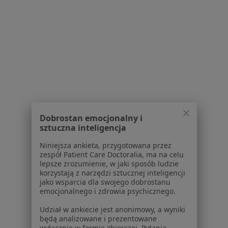
Regulamin
Polityka prywatności pacjentów
Polityka prywatności profesjonalistów
Polityka prywatności dla profesjonalistów, których
dane pozyskaliśmy samodzielnie
Polityka cookies
Jak działają wyniki wyszukiwania
Dostępność
O nas
Praca
Rekrutujemy!
Dobrostan emocjonalny i
Partnerzy
sztuczna inteligencja
Centrum prasowe
Niniejsza ankieta, przygotowana przez
Kontakt
zespół Patient Care Doctoralia, ma na celu
lepsze zrozumienie, w jaki sposób ludzie
Dla pacjentów
korzystają z narzędzi sztucznej inteligencji
jako wsparcia dla swojego dobrostanu
Lekarze
emocjonalnego i zdrowia psychicznego.
Placówki medyczne
Pytania i odpowiedzi
Udział w ankiecie jest anonimowy, a wyniki
będą analizowane i prezentowane
Usługi i zabiegi
wyłącznie w formie zbiorczej. Pytania