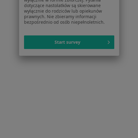
Choroby
dotyczące nastolatków są skierowane
Pomoc
wyłącznie do rodziców lub opiekunów
prawnych. Nie zbieramy informacji
Aplikacje mobilne
bezpośrednio od osób niepełnoletnich.
Blog dla pacjentów
Dla profesjonalistów
Start survey
Cennik
Dla lekarzy
Dla placówek medycznych
Noa Notes
nowość
Baza wiedzy
Centrum Pomocy dla Specjalisty
Kontakt
ZnanyLekarz - Strona główna
ZnanyLekarz Sp. z o.o.
ul. Kolejowa 5/7
01-217 Warszawa, Polska