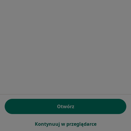
Bezpieczne płatności
mgr Piotr Balcerzak
·
Więcej
Osteopata, Fizjoterapeuta
260 opinii
Adres
Online
Pawia 8, Wrocław
•
Mapa
Centrum zdrowia Pawia 8
Otwórz
Osteopatia
250 zł
Specjalista nie oferuje umawiania online pod tym adresem.
Kontynuuj w przeglądarce