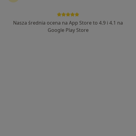
Wyróżniony
mgr Piotr Tarnawski
Nasza średnia ocena na App Store to 4.9 i 4.1 na
·
Więcej
Osteopata, Fizjoterapeuta
Google Play Store
132 opinie
aleja Hallera 188/29, Wrocław
•
Mapa
Gabinet
Osteopatia
230 zł
Specjalista nie oferuje umawiania online pod tym adresem.
Poproś o wizytę