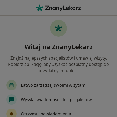
Me
Osteopata • Wrocław, dolnośląskie
Filtry
Ubezpieczenie
Mapa
Polecani osteopaci w Wrocławiu
Witaj na ZnanyLekarz
Jak działają wyniki wyszukiwania
Znajdź najlepszych specjalistów i umawiaj wizyty.
Pobierz aplikację, aby uzyskać bezpłatny dostęp do
Wybierz swoje ubezpieczenie
przydatnych funkcji:
Łatwo zarządzaj swoimi wizytami
Wysyłaj wiadomości do specjalistów
Otrzymuj powiadomienia