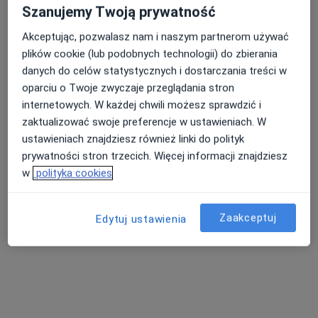
Specjalista nie oferuje umawiania online pod tym adresem.
Szanujemy Twoją prywatność
Akceptując, pozwalasz nam i naszym partnerom używać
Poproś o wizytę
plików cookie (lub podobnych technologii) do zbierania
danych do celów statystycznych i dostarczania treści w
oparciu o Twoje zwyczaje przeglądania stron
internetowych. W każdej chwili możesz sprawdzić i
zaktualizować swoje preferencje w ustawieniach. W
ustawieniach znajdziesz również linki do polityk
prywatności stron trzecich. Więcej informacji znajdziesz
w
polityka cookies
Bezpieczne płatności
Zaakceptuj
Edytuj ustawienia
dr n. med. i n. o zdr. Maciej Grzeszczuk
·
Więcej
Osteopata, Fizjoterapeuta
181 opinii
Adres 1
Adres 2
Online