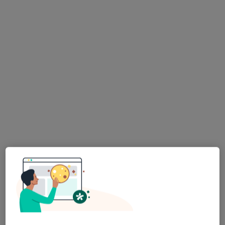
Bezpieczne płatności
mgr Grzegorz Tokarczyk
·
Więcej
Osteopata, Fizjoterapeuta
197 opinii
Popularny specjalista: pacjenci chętnie płacą
online
Adres 1
Adres 2
Konstantego Ildefonsa Gałczyńskiego 27, Wrocław
•
Mapa
Global Therapy Fizjoterapia
Osteopatia
180 zł