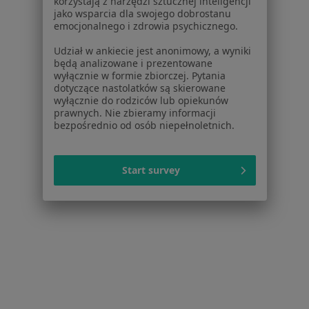
korzystają z narzędzi sztucznej inteligencji
150 opinii
jako wsparcia dla swojego dobrostanu
Piastowska 31/2, Wrocław
•
Mapa
emocjonalnego i zdrowia psychicznego.
Fizjozdrowie Krystian Mrozik (Przychodnia SPORTSMED) - domofon "22"
Udział w ankiecie jest anonimowy, a wyniki
Osteopatia
200 zł
będą analizowane i prezentowane
wyłącznie w formie zbiorczej. Pytania
Specjalista nie oferuje umawiania online pod tym adresem.
dotyczące nastolatków są skierowane
wyłącznie do rodziców lub opiekunów
prawnych. Nie zbieramy informacji
Poproś o wizytę
bezpośrednio od osób niepełnoletnich.
Start survey
Bezpieczne płatności
mgr Katarzyna Kosiorek