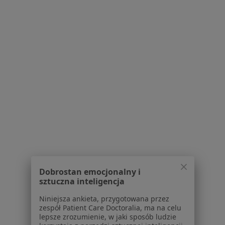
Marii Skłodowskiej-Curie 38/2, Wrocław
•
Mapa
Viva Medica- Fizjoterapia i Osteopatia
Konsultacja osteopatyczna kobiet w ciąży i okresie okołoporodowym
350 zł
Specjalista nie oferuje umawiania online pod tym adresem.
Poproś o wizytę
Dobrostan emocjonalny i
sztuczna inteligencja
Niniejsza ankieta, przygotowana przez
mgr Krystian Mrozik
zespół Patient Care Doctoralia, ma na celu
·
Więcej
Osteopata, Fizjoterapeuta
lepsze zrozumienie, w jaki sposób ludzie