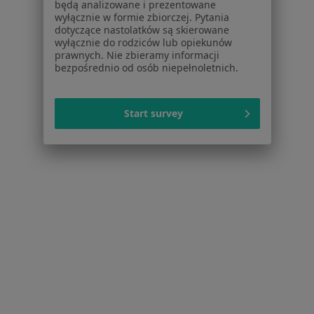
będą analizowane i prezentowane
Więcej w kategorii: W pobliżu Wrocławia
wyłącznie w formie zbiorczej. Pytania
dotyczące nastolatków są skierowane
Schorzenia w Wrocławiu
wyłącznie do rodziców lub opiekunów
Choroby chirurgiczne w Wrocławiu
prawnych. Nie zbieramy informacji
bezpośrednio od osób niepełnoletnich.
Zmiany skórne w Wrocławiu
Znamiona w Wrocławiu
Start survey
Przepuklina w Wrocławiu
żylaki kończyn dolnych w Wrocławiu
Więcej (15)
Więcej w kategorii: Schorzenia w Wrocławiu
Łokieć Golfisty Specjaliści W Wrocławiu