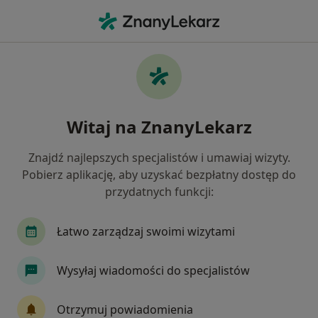
Me
Łokieć Golfisty • Wrocław, dolnośląskie
Filtry
• 1
Ubezpieczenie
Map
Łokieć golfisty specjaliści w Wrocławiu
Witaj na ZnanyLekarz
Jak działają wyniki wyszukiwania
Znajdź najlepszych specjalistów i umawiaj wizyty.
Pobierz aplikację, aby uzyskać bezpłatny dostęp do
Jakiego specjalisty szukasz?
przydatnych funkcji:
Fizjoterapeuta
Ortopeda
Chirurg
Die
Łatwo zarządzaj swoimi wizytami
Wysyłaj wiadomości do specjalistów
Otrzymuj powiadomienia