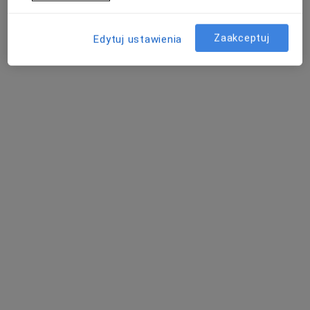
59 opinii
Adres 1
Adres 2
Zaakceptuj
Edytuj ustawienia
Ojca Beyzyma 5, Wrocław
•
Mapa
ibezstresu fizjoterapia dietetyka trening
Konsultacja fizjoterapeutyczna
200 zł
Specjalista nie oferuje umawiania online pod tym adresem.
Poproś o wizytę