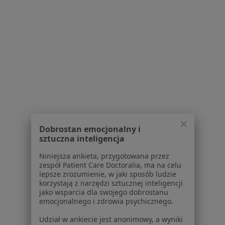
Specjalista nie oferuje umawiania online pod tym adresem.
Poproś o wizytę
1
2
3
4
5
...
24
Powiązane wyszukiwania
W pobliżu Wrocławia
łokieć golfisty w Oleśnicy
Dobrostan emocjonalny i
sztuczna inteligencja
łokieć golfisty w Trzebnicy
Niniejsza ankieta, przygotowana przez
łokieć golfisty w Obornikach Śląskich
zespół Patient Care Doctoralia, ma na celu
lepsze zrozumienie, w jaki sposób ludzie
łokieć golfisty w Oławie
korzystają z narzędzi sztucznej inteligencji
jako wsparcia dla swojego dobrostanu
łokieć golfisty w Namysłowie
emocjonalnego i zdrowia psychicznego.
Więcej (13)
Udział w ankiecie jest anonimowy, a wyniki