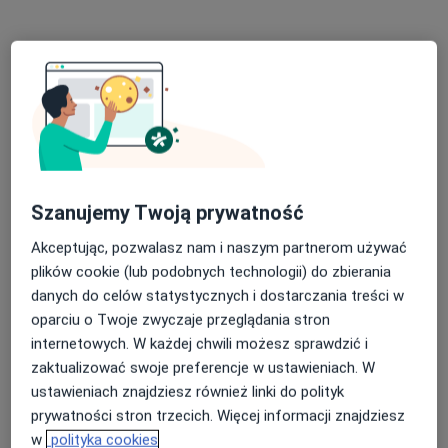
pl. Solidarności 1/3/5, Wrocław
•
Mapa
RehaFit - centrum rehabilitacji, masażu i treningu personalnego
Konsultacja fizjoterapeutyczna
190 zł
Specjalista nie oferuje umawiania online pod tym adresem.
Poproś o wizytę
Szanujemy Twoją prywatność
Akceptując, pozwalasz nam i naszym partnerom używać
plików cookie (lub podobnych technologii) do zbierania
danych do celów statystycznych i dostarczania treści w
oparciu o Twoje zwyczaje przeglądania stron
internetowych. W każdej chwili możesz sprawdzić i
zaktualizować swoje preferencje w ustawieniach. W
Bezpieczne płatności
ustawieniach znajdziesz również linki do polityk
mgr Kaja Jędyk
prywatności stron trzecich. Więcej informacji znajdziesz
·
Więcej
Fizjoterapeuta
w
polityka cookies