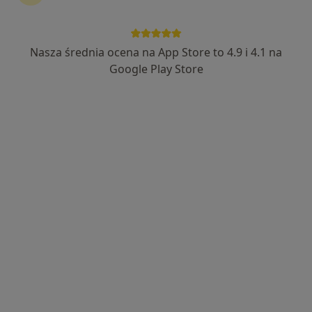
Nasza średnia ocena na App Store to 4.9 i 4.1 na
Bezpieczne płatności
Google Play Store
mgr Artur Herman
·
Więcej
Fizjoterapeuta
63 opinie
Popularny specjalista: pacjenci chętnie płacą
online
Adres
Online
Januszowicka 5/420, Wrocław
•
Mapa
Herman Fizjoterapia - Trening i Terapia Powięzi
Konsultacja fizjoterapeutyczna
300 zł
Specjalista nie oferuje umawiania online pod tym adresem.
Poproś o wizytę