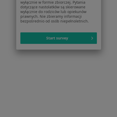
wyłącznie w formie zbiorczej. Pytania
Praca
Rekrutujemy!
dotyczące nastolatków są skierowane
Partnerzy
wyłącznie do rodziców lub opiekunów
prawnych. Nie zbieramy informacji
Centrum prasowe
bezpośrednio od osób niepełnoletnich.
Kontakt
Dla pacjentów
Start survey
Lekarze
Placówki medyczne
Pytania i odpowiedzi
Usługi i zabiegi
Choroby
Pomoc
Aplikacje mobilne
Blog dla pacjentów
Dla profesjonalistów
Cennik
Dla lekarzy