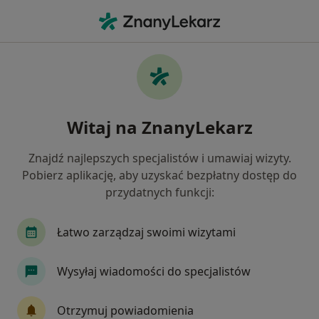
Me
Fizjoterapeuta • Wrocław, dolnośląskie
Filtry
Ubezpieczenie:
POLMED
20 polecanych fizjoterapeutów w Wrocławiu
Witaj na ZnanyLekarz
z POLMED
Jak działają wyniki wyszukiwania
Znajdź najlepszych specjalistów i umawiaj wizyty.
Pobierz aplikację, aby uzyskać bezpłatny dostęp do
przydatnych funkcji:
Łatwo zarządzaj swoimi wizytami
Wysyłaj wiadomości do specjalistów
Bezpieczne płatności
Otrzymuj powiadomienia