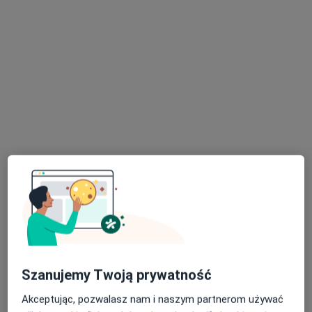
Bezpieczne płatności
mgr Damian Karpiński
Fizjoterapeuta
95 opinii
Małopanewska 24b/5, Wrocław
•
Mapa
FizjoCare Wrocław
Akceptuje POLMED
Konsultacja fizjoterapeutyczna
200 zł
Specjalista nie oferuje umawiania online pod tym adresem.
Poproś o wizytę
Szanujemy Twoją prywatność
Akceptując, pozwalasz nam i naszym partnerom używać