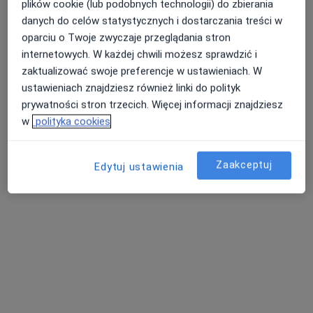
plików cookie (lub podobnych technologii) do zbierania
danych do celów statystycznych i dostarczania treści w
oparciu o Twoje zwyczaje przeglądania stron
internetowych. W każdej chwili możesz sprawdzić i
mgr Damian Siódmak
zaktualizować swoje preferencje w ustawieniach. W
·
Więcej
Fizjoterapeuta
ustawieniach znajdziesz również linki do polityk
78 opinii
prywatności stron trzecich. Więcej informacji znajdziesz
Królewiecka 161/19, Wrocław
•
Mapa
w
polityka cookies
Centrum Rehabilitacji Body Balance
Akceptuje POLMED
Zaakceptuj
Edytuj ustawienia
Konsultacja fizjoterapeutyczna
180 zł
Specjalista nie oferuje umawiania online pod tym adresem.
Poproś o wizytę