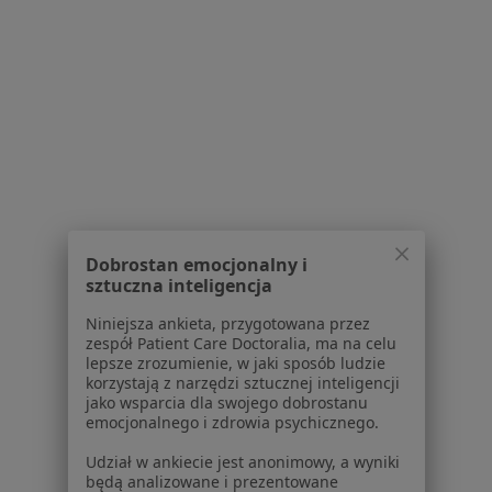
Strona Główna
Fizjoterapeuta
Wrocław
Zmień miasto
Zmień miasto
Polmed
Zmień miasto
Serwis
Dobrostan emocjonalny i
Regulamin
sztuczna inteligencja
Polityka prywatności pacjentów
Niniejsza ankieta, przygotowana przez
Polityka prywatności profesjonalistów
zespół Patient Care Doctoralia, ma na celu
Polityka prywatności dla profesjonalistów, których
lepsze zrozumienie, w jaki sposób ludzie
dane pozyskaliśmy samodzielnie
korzystają z narzędzi sztucznej inteligencji
jako wsparcia dla swojego dobrostanu
Polityka cookies
emocjonalnego i zdrowia psychicznego.
Jak działają wyniki wyszukiwania
Dostępność
Udział w ankiecie jest anonimowy, a wyniki
będą analizowane i prezentowane
O nas