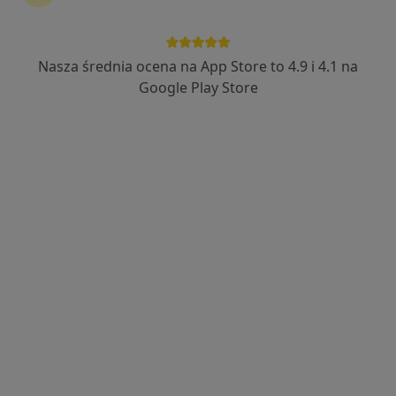
mgr Jagoda Szypulińska
·
Więcej
Fizjoterapeuta
40 opinii
Nasza średnia ocena na App Store to 4.9 i 4.1 na
Małopanewska 24b/5, Wrocław
•
Mapa
Google Play Store
FizjoCare Wrocław
Akceptuje POLMED
Konsultacja fizjoterapeutyczna
200 zł
Specjalista nie oferuje umawiania online pod tym adresem.
Poproś o wizytę