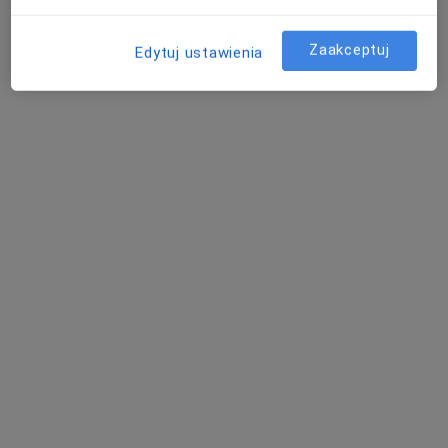
Krzysztof Buczyłko
Zaakceptuj
Edytuj ustawienia
Alergolog
Łódź
Stany pooperacyjne - pytania dotyczące tej
choroby
Nasi lekarze i specjaliści odpowiedzieli na 28 pytań
dotyczących usługi: Stany pooperacyjne
Zadaj pytanie
Dzień dobry mam takie pytanie . Mam szwy