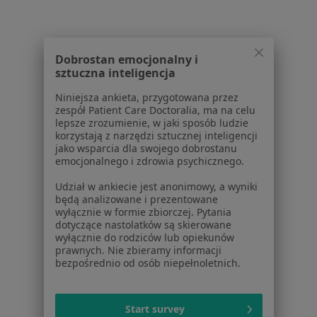
dane pozyskaliśmy samodzielnie
Polityka cookies
Jak działają wyniki wyszukiwania
Dostępność
Dobrostan emocjonalny i
O nas
sztuczna inteligencja
Praca
Rekrutujemy!
Niniejsza ankieta, przygotowana przez
Partnerzy
zespół Patient Care Doctoralia, ma na celu
Centrum prasowe
lepsze zrozumienie, w jaki sposób ludzie
korzystają z narzędzi sztucznej inteligencji
Kontakt
jako wsparcia dla swojego dobrostanu
emocjonalnego i zdrowia psychicznego.
Dla pacjentów
Udział w ankiecie jest anonimowy, a wyniki
Lekarze
będą analizowane i prezentowane
Placówki medyczne
wyłącznie w formie zbiorczej. Pytania
Pytania i odpowiedzi
dotyczące nastolatków są skierowane
wyłącznie do rodziców lub opiekunów
Usługi i zabiegi
prawnych. Nie zbieramy informacji
Choroby
bezpośrednio od osób niepełnoletnich.
Pomoc
Aplikacje mobilne
Blog dla pacjentów
Start survey