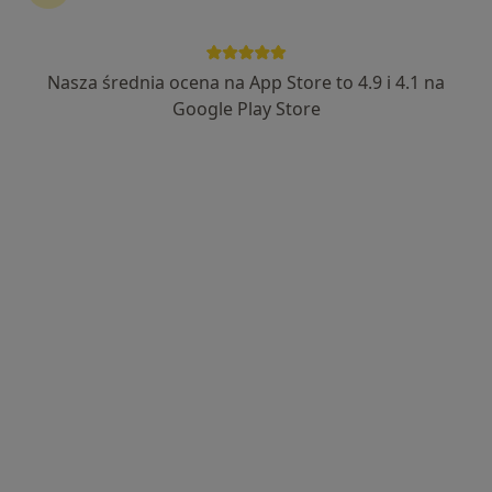
kontynuować leczenie bez wychodzenia z domu. Jeśli
potrzebujesz, możesz również umówić wizytę w
gabinecie.
Nasza średnia ocena na App Store to 4.9 i 4.1 na
Google Play Store
Pokaż specjalistów
Jak to działa?
Eksperci - stany pooperacyjne
Marcin Kubiak
Fizjoterapeuta
Piotrków Trybunalski
Joanna Palmowska