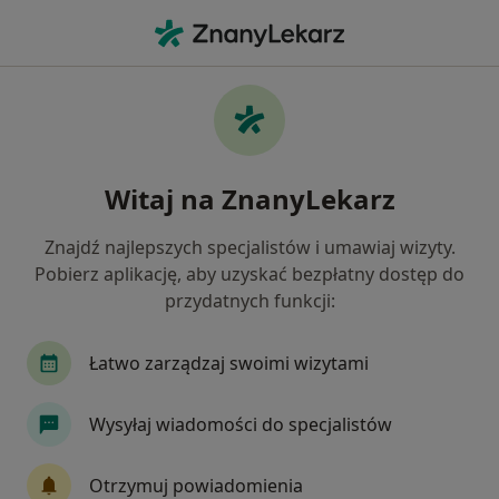
Me
Czego szukasz?
Strona Główna
Choroby
Stany Pooperacyjne
Stany pooperacyjne - informacje,
Witaj na ZnanyLekarz
specjaliści, pytania i odpowiedzi
Znajdź najlepszych specjalistów i umawiaj wizyty.
Pobierz aplikację, aby uzyskać bezpłatny dostęp do
przydatnych funkcji:
Informacje
Pytania i odpowiedzi
Łatwo zarządzaj swoimi wizytami
Wysyłaj wiadomości do specjalistów
Nie rezygnuj ze zdrowia
Wybierz konsultacje online, aby rozpocząć lub
Otrzymuj powiadomienia