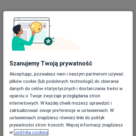
Fizjoterapeuta
Warszawa
Karolina Załoga
Fizjoterapeuta
Warszawa
Szanujemy Twoją prywatność
Bożena Orzechowska
Akceptując, pozwalasz nam i naszym partnerom używać
Alergolog, Pulmonolog, Pediatra
plików cookie (lub podobnych technologii) do zbierania
Radomsko
danych do celów statystycznych i dostarczania treści w
oparciu o Twoje zwyczaje przeglądania stron
internetowych. W każdej chwili możesz sprawdzić i
Dorota Kardas - Sobantka
zaktualizować swoje preferencje w ustawieniach. W
ustawieniach znajdziesz również linki do polityk
Alergolog, Pediatra
Łódź
prywatności stron trzecich. Więcej informacji znajdziesz
w
polityka cookies