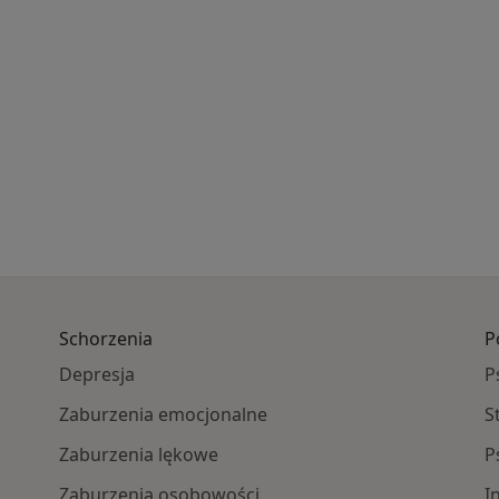
Schorzenia
P
Depresja
P
Zaburzenia emocjonalne
S
Zaburzenia lękowe
P
Zaburzenia osobowości
I