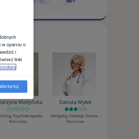
odobnych
i w oparciu o
awdzić i
wnież linki
 cookies
akceptuj
tarzyna Medyńska
Danuta Myłek
cholog, Psychoterapeuta
Alergolog, Dietetyk, Dermatolog
Warszawa
Warszawa