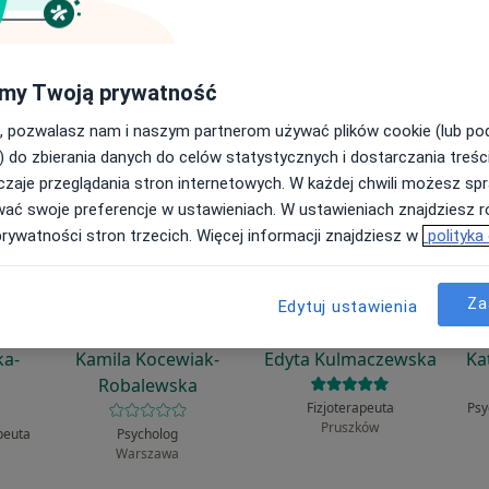
ła?
my Twoją prywatność
, pozwalasz nam i naszym partnerom używać plików cookie (lub p
) do zbierania danych do celów statystycznych i dostarczania treśc
zaje przeglądania stron internetowych. W każdej chwili możesz spr
wać swoje preferencje w ustawieniach. W ustawieniach znajdziesz ró
prywatności stron trzecich. Więcej informacji znajdziesz w
polityka
Za
Edytuj ustawienia
ka-
Kamila Kocewiak-
Edyta Kulmaczewska
Ka
Robalewska
Fizjoterapeuta
Psy
Pruszków
peuta
Psycholog
Warszawa