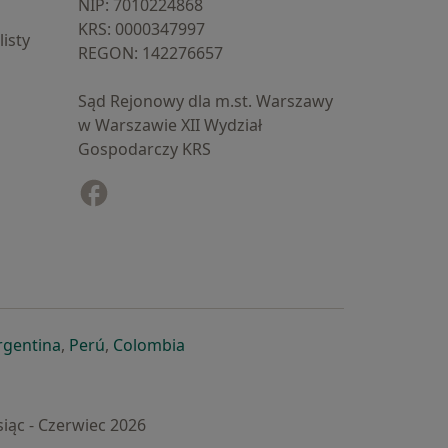
NIP: ⁠7010224868
KRS: ⁠0000347997
isty
REGON: ⁠142276657
Sąd Rejonowy dla m.st. Warszawy
w Warszawie XII Wydział
Gospodarczy KRS
Facebook
otwiera się w nowej karcie
cie
owej karcie
ię w nowej karcie
iera się w nowej karcie
otwiera się w nowej karcie
otwiera się w nowej karcie
otwiera się w nowej karcie
rgentina
,
Perú
,
Colombia
iąc - Czerwiec 2026