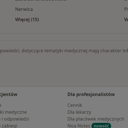
Nerwica
P
Więcej (15)
W
jonalne specjaliści
Więcej w kategorii: Schorzenia
 odpowiedzi, dotyczące tematyki medycznej mają charakter
cjentów
Dla profesjonalistów
e
Cennik
ki medyczne
Dla lekarzy
a i odpowiedzi
Dla placówek medycznych
i zabiegi
Noa Notes
nowość