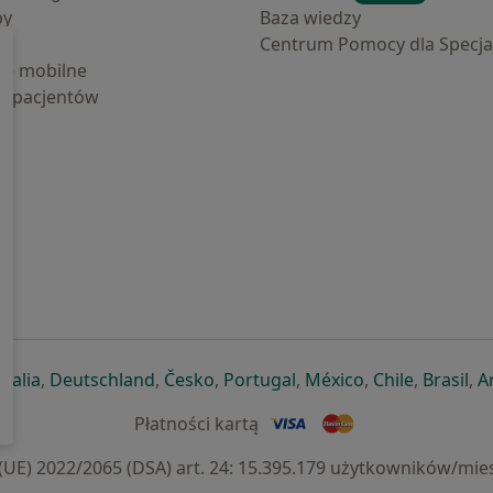
by
Baza wiedzy
Centrum Pomocy dla Specjal
cje mobilne
la pacjentów
ej karcie
ię w nowej karcie
twiera się w nowej karcie
otwiera się w nowej karcie
otwiera się w nowej karcie
otwiera się w nowej karcie
otwiera się w nowej kar
otwiera się w n
otwiera s
otw
Italia
,
Deutschland
,
Česko
,
Portugal
,
México
,
Chile
,
Brasil
,
A
Płatności kartą
) 2022/2065 (DSA) art. 24: 15.395.179 użytkowników/mies