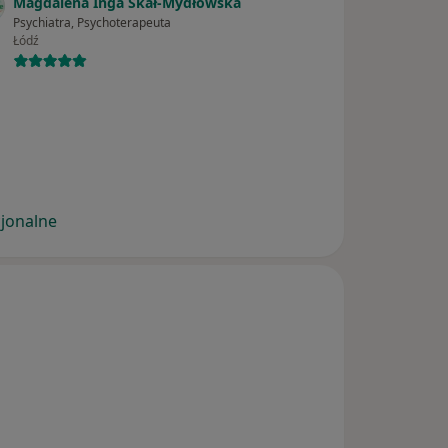
Magdalena Inga Skał-Mydłowska
Psychiatra, Psychoterapeuta
Łódź
cjonalne