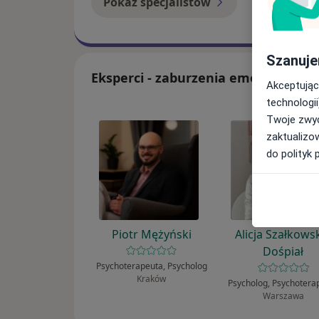
Pokaż specjalistów
Jak to dzia
Szanuje
Eksperci - zaburzenia emocjonalne
Akceptując
technologii
Twoje zwyc
zaktualizo
do polityk 
Piotr Mężyński
Alicja Szałkows
Dośpiał
Psychoterapeuta, Psycholog
Kraków
Psycholog, Psychotera
Warszawa