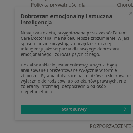
Polityka prywatności dla
Choro
profesjonalistów, których dane
Pomoc
Dobrostan emocjonalny i sztuczna
pozyskaliśmy samodzielnie
Aplika
inteligencja
Polityka cookies
Blog d
Niniejsza ankieta, przygotowana przez zespół Patient
Jak działają wyniki wyszukiwania
Care Doctoralia, ma na celu lepsze zrozumienie, w jaki
Dostępność
sposób ludzie korzystają z narzędzi sztucznej
O nas
inteligencji jako wsparcia dla swojego dobrostanu
emocjonalnego i zdrowia psychicznego.
Praca
Rekrutujemy!
Partnerzy
Udział w ankiecie jest anonimowy, a wyniki będą
Centrum prasowe
analizowane i prezentowane wyłącznie w formie
zbiorczej. Pytania dotyczące nastolatków są skierowane
Kontakt
wyłącznie do rodziców lub opiekunów prawnych. Nie
zbieramy informacji bezpośrednio od osób
niepełnoletnich.
otwiera się w now
otwiera s
o
Polska
,
Türkiye
,
España
,
Start survey
ROZPORZĄDZENIE (UE