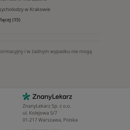
sycholodzy w Krakowie
ięcej (15)
Więcej w kategorii: Popularne specjalizacje
 informacyjny i w żadnym wypadku nie mogą
Kontakt
ZnanyLekarz - Strona główna
ZnanyLekarz Sp. z o.o.
ul. Kolejowa 5/7
01-217 Warszawa, Polska