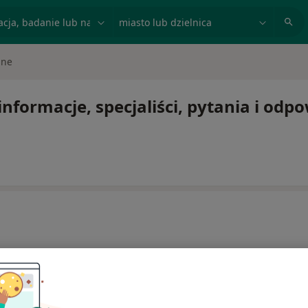
acja, badanie lub nazwisko
miasto lub dzielnica
lne
nformacje, specjaliści, pytania i odpo
ć lub kontynuować leczenie bez wychodzenia z domu. Jeśli
ytę w gabinecie.