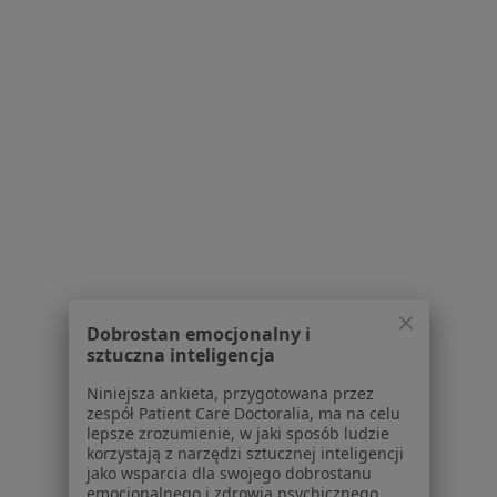
Pytania i odpowiedzi
Usługi i zabiegi
Choroby
Pomoc
Aplikacje mobilne
Blog dla pacjentów
Dla profesjonalistów
Cennik
Dla lekarzy
Dla placówek medycznych
Noa Notes
nowość
Dobrostan emocjonalny i
Baza wiedzy
sztuczna inteligencja
Centrum Pomocy dla Specjalisty
Niniejsza ankieta, przygotowana przez
Kontakt
zespół Patient Care Doctoralia, ma na celu
ZnanyLekarz - Strona główna
lepsze zrozumienie, w jaki sposób ludzie
korzystają z narzędzi sztucznej inteligencji
ZnanyLekarz Sp. z o.o.
jako wsparcia dla swojego dobrostanu
emocjonalnego i zdrowia psychicznego.