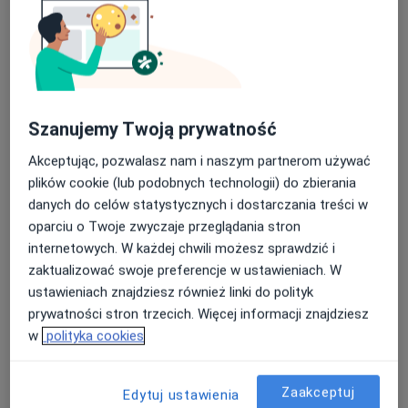
Medycyna rodzinna
Słoneczna 2, Radziejowice
•
Mapa
Brak dostępnych specjalistów z wolnymi terminami w tym centrum medycznym.
Nasza średnia ocena na App Store to 4.9 i 4.1 na
Google Play Store
Pokaż profil
Szanujemy Twoją prywatność
Akceptując, pozwalasz nam i naszym partnerom używać
plików cookie (lub podobnych technologii) do zbierania
danych do celów statystycznych i dostarczania treści w
oparciu o Twoje zwyczaje przeglądania stron
internetowych. W każdej chwili możesz sprawdzić i
zaktualizować swoje preferencje w ustawieniach. W
ustawieniach znajdziesz również linki do polityk
Filia Nr 2 w Żabiej Woli Medycyna
prywatności stron trzecich. Więcej informacji znajdziesz
Rodzinna
w
polityka cookies
Pediatria
Warszawska 24, Żabia Wola
•
Mapa
Zaakceptuj
Edytuj ustawienia