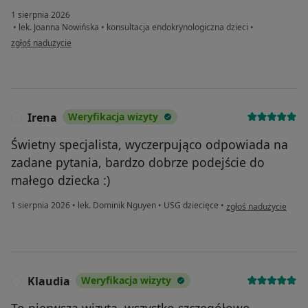
1 sierpnia 2026
•
lek. Joanna Nowińska
•
konsultacja endokrynologiczna dzieci
•
w opinii użytkownika Iwona
zgłoś nadużycie
Irena
Weryfikacja wizyty
I
Świetny specjalista, wyczerpująco odpowiada na
zadane pytania, bardzo dobrze podejście do
małego dziecka :)
w opinii użytkownika 
1 sierpnia 2026
•
lek. Dominik Nguyen
•
USG dziecięce
•
zgłoś nadużycie
Klaudia
Weryfikacja wizyty
K
To pierwsza wizyta, wszystko szczegółowo