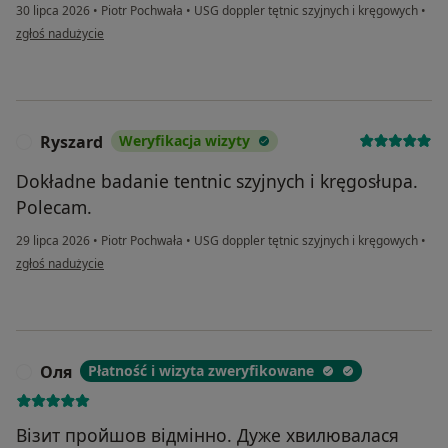
30 lipca 2026
•
Piotr Pochwała
•
USG doppler tętnic szyjnych i kręgowych
•
w opinii użytkownika EW
zgłoś nadużycie
Ryszard
Weryfikacja wizyty
R
Dokładne badanie tentnic szyjnych i kręgosłupa.
Polecam.
29 lipca 2026
•
Piotr Pochwała
•
USG doppler tętnic szyjnych i kręgowych
•
w opinii użytkownika Ryszard
zgłoś nadużycie
Оля
Płatność i wizyta zweryfikowane
О
Візит пройшов відмінно. Дуже хвилювалася