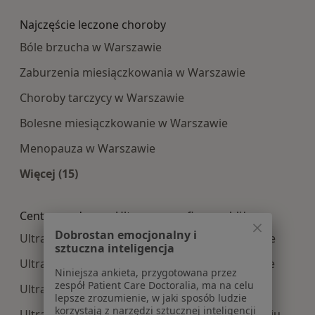
Najczęście leczone choroby
Bóle brzucha w Warszawie
Zaburzenia miesiączkowania w Warszawie
Choroby tarczycy w Warszawie
Bolesne miesiączkowanie w Warszawie
Menopauza w Warszawie
Więcej (15)
Więcej w kategorii: Najczęście leczone choroby
Centra medyczne Ultrasonografia w pobliżu
Dobrostan emocjonalny i
Ultrasonografia centra medyczne w Pruszkowie
sztuczna inteligencja
Ultrasonografia centra medyczne w Legionowie
Niniejsza ankieta, przygotowana przez
zespół Patient Care Doctoralia, ma na celu
Ultrasonografia centra medyczne w Piasecznie
lepsze zrozumienie, w jaki sposób ludzie
korzystają z narzędzi sztucznej inteligencji
Ultrasonografia centra medyczne w Józefosławiu