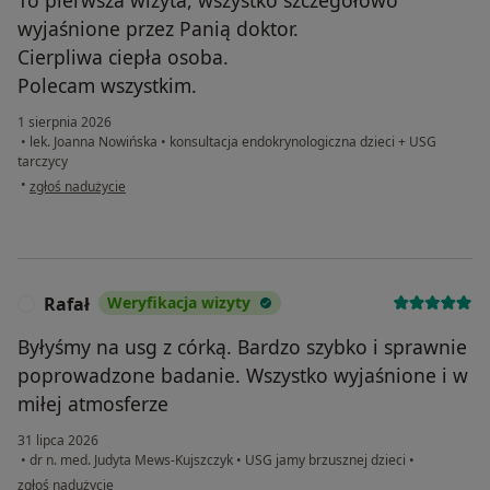
wyjaśnione przez Panią doktor.
Cierpliwa ciepła osoba.
Polecam wszystkim.
1 sierpnia 2026
•
lek. Joanna Nowińska
•
konsultacja endokrynologiczna dzieci + USG
tarczycy
w opinii użytkownika Klaudia
•
zgłoś nadużycie
Rafał
Weryfikacja wizyty
R
Byłyśmy na usg z córką. Bardzo szybko i sprawnie
poprowadzone badanie. Wszystko wyjaśnione i w
miłej atmosferze
31 lipca 2026
•
dr n. med. Judyta Mews-Kujszczyk
•
USG jamy brzusznej dzieci
•
w opinii użytkownika Rafał
zgłoś nadużycie