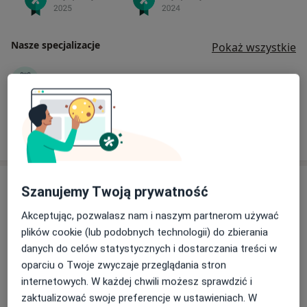
USG / doppler tętnic - kończyn górnych
USG / doppler żył - kończyn dolnych
USG / doppler żył - kończyn górnych
Nasze specjalizacje
Pokaż wszystkie
USG / doppler żył - nerkowych
USG / doppler żył - szyjnych
Pediatria
USG jamy brzusznej
USG krwiaka pourazowego mięśni
USG narządów moszny (jąder)
Zobacz więcej
USG piersi
USG tarczycy
USG tkanki podskórnej (tłuszczaki, włókniaki,
Usługi
Szanujemy Twoją prywatność
przepuklina brzuszna etc.)
USG układu moczowego
Akceptując, pozwalasz nam i naszym partnerom używać
Wszystkie
USG węzłów chłonnych
plików cookie (lub podobnych technologii) do zbierania
danych do celów statystycznych i dostarczania treści w
oparciu o Twoje zwyczaje przeglądania stron
EEG - elektroencefalografia
internetowych. W każdej chwili możesz sprawdzić i
EEG - elektroencefalografia
400 zł
Szczegóły
zaktualizować swoje preferencje w ustawieniach. W