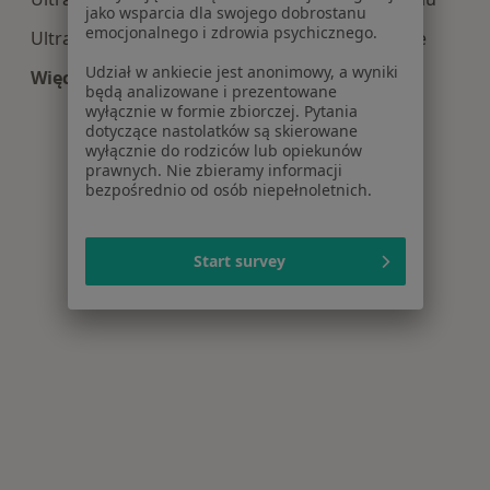
jako wsparcia dla swojego dobrostanu
emocjonalnego i zdrowia psychicznego.
Ultrasonografia centra medyczne w Żyrardowie
Udział w ankiecie jest anonimowy, a wyniki
Więcej (12)
będą analizowane i prezentowane
Więcej w kategorii: Centra medyczne Ultrasono
wyłącznie w formie zbiorczej. Pytania
dotyczące nastolatków są skierowane
wyłącznie do rodziców lub opiekunów
prawnych. Nie zbieramy informacji
bezpośrednio od osób niepełnoletnich.
Start survey