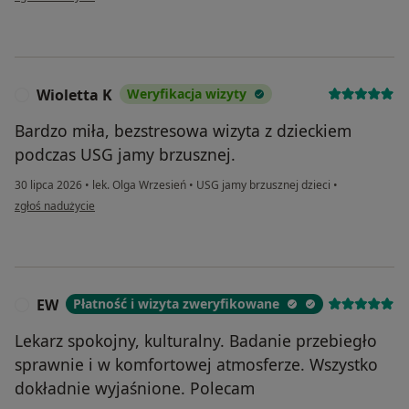
Wioletta K
Weryfikacja wizyty
W
Bardzo miła, bezstresowa wizyta z dzieckiem
podczas USG jamy brzusznej.
30 lipca 2026
•
lek. Olga Wrzesień
•
USG jamy brzusznej dzieci
•
w opinii użytkownika Wioletta K
zgłoś nadużycie
EW
Płatność i wizyta zweryfikowane
E
Lekarz spokojny, kulturalny. Badanie przebiegło
sprawnie i w komfortowej atmosferze. Wszystko
dokładnie wyjaśnione. Polecam