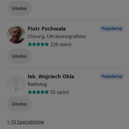
Umów
Piotr Pochwała
Popularny
Chirurg, Ultrasonografista
226 opinii
Umów
lek. Wojciech Okła
Popularny
Radiolog
55 opinii
Umów
+ 10 Specjalistów