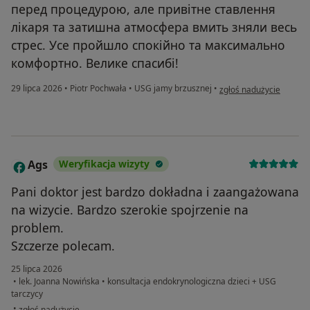
перед процедурою, але привітне ставлення
лікаря та затишна атмосфера вмить зняли весь
стрес. Усе пройшло спокійно та максимально
комфортно. Велике спасибі!
w opinii użytkownika О
29 lipca 2026
•
Piotr Pochwała
•
USG jamy brzusznej
•
zgłoś nadużycie
Ags
Weryfikacja wizyty
A
Pani doktor jest bardzo dokładna i zaangażowana
na wizycie. Bardzo szerokie spojrzenie na
problem.
Szczerze polecam.
25 lipca 2026
•
lek. Joanna Nowińska
•
konsultacja endokrynologiczna dzieci + USG
tarczycy
w opinii użytkownika Ags
•
zgłoś nadużycie