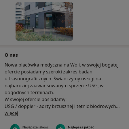
O nas
Nowa placówka medyczna na Woli, w swojej bogatej
ofercie posiadamy szeroki zakres badań
ultrasonograficznych. Świadczymy usługi na
najbardziej zaawansowanym sprzęcie USG, w
dogodnych terminach.
W swojej ofercie posiadamy:
USG / doppler - aorty brzusznej i tętnic biodrowych
O nas
USG / doppler - tętnic nerkowych
więcej
USG / doppler - tętnic szyjnych i kręgowych
USG / doppler tętnic - kończyn dolnych