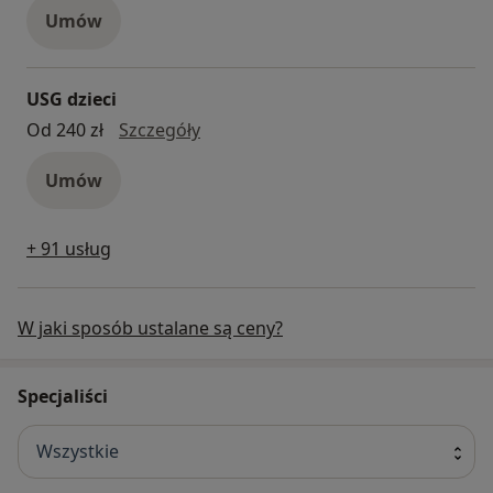
Umów
USG dzieci
USG dzieci
Od 240 zł
Szczegóły
Umów
+ 91 usług
W jaki sposób ustalane są ceny?
Specjaliści
Wszystkie