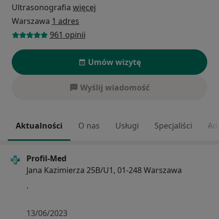
Ultrasonografia
więcej
Warszawa
1 adres
961 opinii
Umów wizytę
Wyślij wiadomość
Aktualności
O nas
Usługi
Specjaliści
Ad
Profil-Med
Jana Kazimierza 25B/U1, 01-248 Warszawa
.
13/06/2023