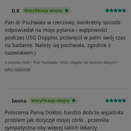
D.R
Weryfikacja wizyty
D
Pan dr Pochwała w rzeczowy, konkretny sposób
odpowiadał na moje pytania i wątpliwości
podczas USG Doppler, poświęcił w pełni swój czas
na badanie. Należy się pochwała, zgodnie z
nazwiskiem:)
5 sierpnia 2026
•
Piotr Pochwała
•
USG / doppler żył kończyn dolnych
•
w opinii użytkownika D.R
zgłoś nadużycie
Iwona
Weryfikacja wizyty
I
Polocema Panią Doktor, bardzo dobrze wyjaśniła
problem jak dotyczył mojej córki , przemiła
sympatyczna oby więcej takich lekarzy