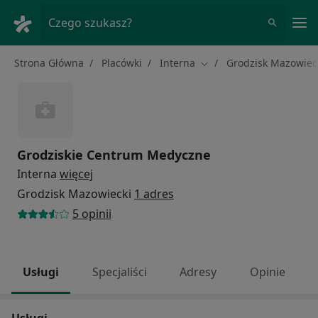
Me
Czego szukasz?
Strona Główna
Placówki
Interna
Grodzisk Mazowiec
Zmień miasto
Grodziskie Centrum Medyczne
Interna
więcej
Grodzisk Mazowiecki
1 adres
5 opinii
Usługi
Specjaliści
Adresy
Opinie
Usługi