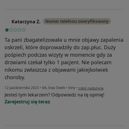
Katarzyna Z.
Numer telefonu zweryfikowany
K
Ta pani zbagatelizowała u mnie objawy zapalenia
oskrzeli, które doprowadziły do zap.płuc. Duży
pośpiech podczas wizyty w momencie gdy za
drzwiami czekał tylko 1 pacjent. Nie polecam
nikomu zwłaszcza z objawami jakiejkolwiek
choroby.
w opinii użytkownika Katarzyna 
12 października 2023
•
lek. Ewa Siwek
•
Inny
•
zgłoś nadużycie
Jesteś tym lekarzem? Odpowiedz na tę opinię!
Zarejestruj się teraz