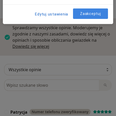
5 opinii
Zaakceptuj
Edytuj ustawienia
Sprawdzamy wszystkie opinie. Moderujemy je
zgodnie z naszymi zasadami, dowiedz się więcej o
opiniach i sposobie obliczania gwiazdek na
Dowiedz się więcej o opiniach
Dowiedz się więcej
Szukaj w opiniach
Patrycja
Numer telefonu zweryfikowany
P