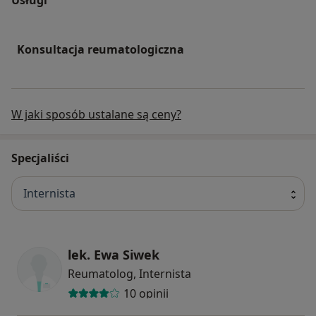
Konsultacja reumatologiczna
W jaki sposób ustalane są ceny?
Specjaliści
Internista
lek. Ewa Siwek
Reumatolog, Internista
10 opinii