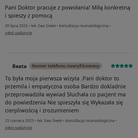
Pani Doktor pracuje z powołania! Miłą konkretną
i spieszy z pomocą
30 lipca 2025
•
lek. Ewa Siwek
•
konsultacja reumatologiczna
•
w opinii użytkownika Patrycja
zgłoś nadużycie
Beata
Numer telefonu zweryfikowany
B
To była moja pierwsza wizyta .Pani doktor to
przemila i empatyczna osoba Bardzo dokladnie
przeprowadziła wywiad Słuchała co pacjent ma
do powiedzenia Nie spieszyła się Wykazała się
cierpliwością i zrozumieniem
25 czerwca 2025
•
lek. Ewa Siwek
•
konsultacja reumatologiczna
•
w opinii użytkownika Beata
zgłoś nadużycie