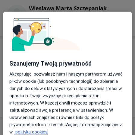
Wiesława Marta Szczepaniak
Internista
Adres
Szanujemy Twoją prywatność
Powiększ mapę
Akceptując, pozwalasz nam i naszym partnerom używać
plików cookie (lub podobnych technologii) do zbierania
danych do celów statystycznych i dostarczania treści w
oparciu o Twoje zwyczaje przeglądania stron
Grodziskie Centrum Medyczne
internetowych. W każdej chwili możesz sprawdzić i
Piaskowa 17 A, 05-827 Grodzisk Mazowiecki
zaktualizować swoje preferencje w ustawieniach. W
ustawieniach znajdziesz również linki do polityk
prywatności stron trzecich. Więcej informacji znajdziesz
Opinie o specjalistach (5)
w
polityka cookies