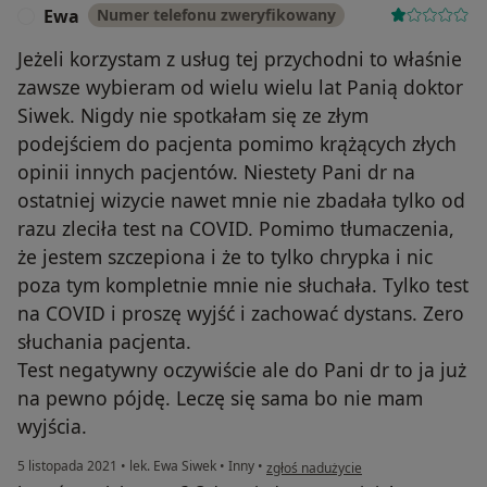
Ewa
Numer telefonu zweryfikowany
E
Jeżeli korzystam z usług tej przychodni to właśnie
zawsze wybieram od wielu wielu lat Panią doktor
Siwek. Nigdy nie spotkałam się ze złym
podejściem do pacjenta pomimo krążących złych
opinii innych pacjentów. Niestety Pani dr na
ostatniej wizycie nawet mnie nie zbadała tylko od
razu zleciła test na COVID. Pomimo tłumaczenia,
że jestem szczepiona i że to tylko chrypka i nic
poza tym kompletnie mnie nie słuchała. Tylko test
na COVID i proszę wyjść i zachować dystans. Zero
słuchania pacjenta.
Test negatywny oczywiście ale do Pani dr to ja już
na pewno pójdę. Leczę się sama bo nie mam
wyjścia.
w opinii użytkownika Ewa
5 listopada 2021
•
lek. Ewa Siwek
•
Inny
•
zgłoś nadużycie