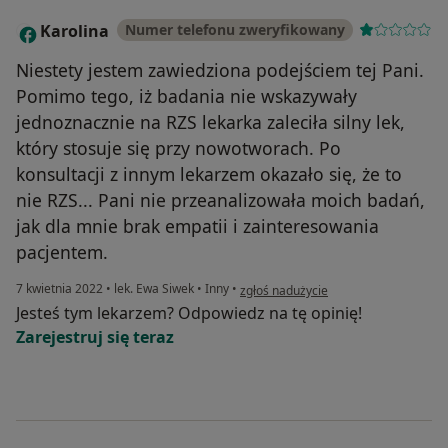
Karolina
Numer telefonu zweryfikowany
K
Niestety jestem zawiedziona podejściem tej Pani.
Pomimo tego, iż badania nie wskazywały
jednoznacznie na RZS lekarka zaleciła silny lek,
który stosuje się przy nowotworach. Po
konsultacji z innym lekarzem okazało się, że to
nie RZS... Pani nie przeanalizowała moich badań,
jak dla mnie brak empatii i zainteresowania
pacjentem.
w opinii użytkownika Karolina
7 kwietnia 2022
•
lek. Ewa Siwek
•
Inny
•
zgłoś nadużycie
Jesteś tym lekarzem? Odpowiedz na tę opinię!
Zarejestruj się teraz