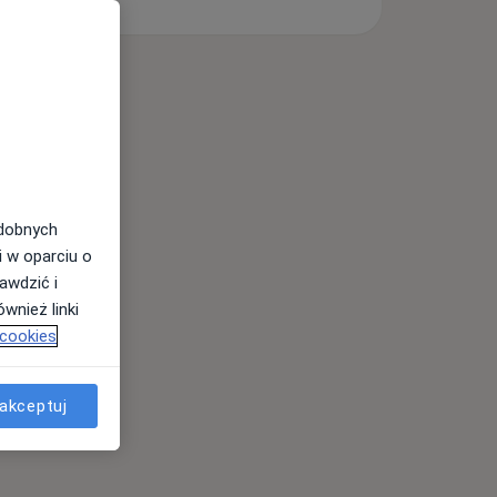
odobnych
i w oparciu o
awdzić i
wnież linki
 cookies
akceptuj