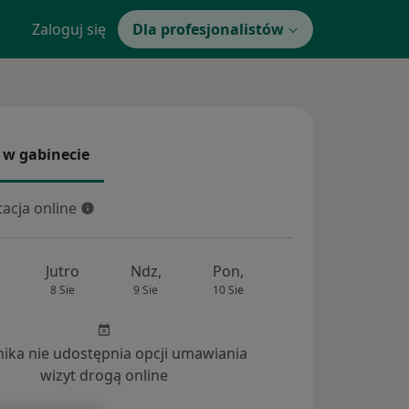
Zaloguj się
Dla profesjonalistów
 w gabinecie
 gabinecie
acja online
cja online
Jutro
Ndz,
Pon,
Wt,
Śr,
8 Sie
9 Sie
10 Sie
11 Sie
12 Si
inika nie udostępnia opcji umawiania
wizyt drogą online