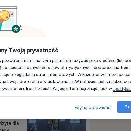
ed
ęcej
my Twoją prywatność
Wyślij wiadomość
, pozwalasz nam i naszym partnerom używać plików cookie (lub p
) do zbierania danych do celów statystycznych i dostarczania treśc
zaje przeglądania stron internetowych. W każdej chwili możesz spr
Specjaliści
Adresy
Opinie
wać swoje preferencje w ustawieniach. W ustawieniach znajdziesz ró
prywatności stron trzecich. Więcej informacji znajdziesz w
polityka
Za
Edytuj ustawienia
dni
ta dla