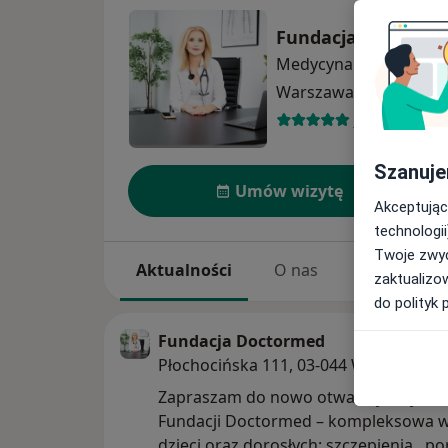
Fundacja Doctorm
Medycyna rodzinna
wi
Warszawa
1 adres
5 opinii
Szanuje
Umów wizytę
Akceptując
technologii
Twoje zwyc
Aktualności
O nas
Usługi
zaktualizo
do polityk 
Fundacja Doctormed
Płochocińska 111, 03-044 Warszawa
Zapraszam do nowo otwartej Przycho
Fundacji Doctormed – kompleksowa wizy
dzieci oraz dorosłych: szczepienia , porady