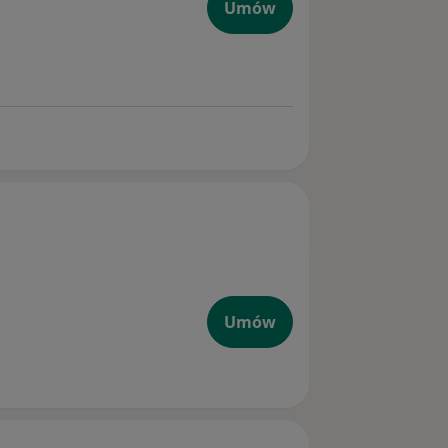
Umów
e
Umów