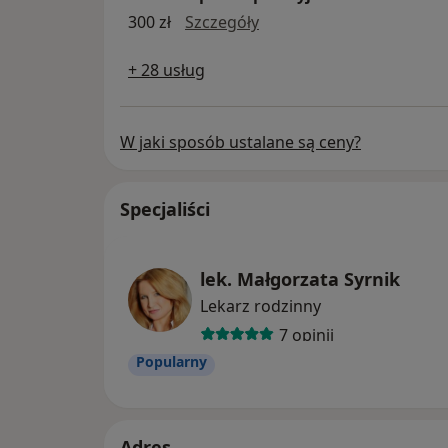
badania przedoperacyjn
300 zł
Szczegóły
+ 28 usług
W jaki sposób ustalane są ceny?
Specjaliści
lek. Małgorzata Syrnik
Lekarz rodzinny
7 opinii
Popularny
Adres