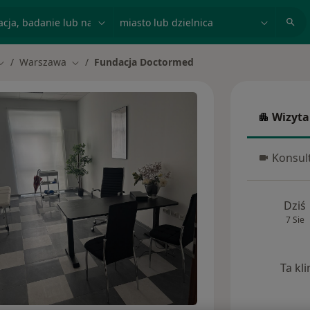
acja, badanie lub nazwisko
miasto lub dzielnica
Warszawa
Fundacja Doctormed
Zmień miasto
Zmień miasto
Wizyta
Wizyta w
Konsult
Konsulta
Dziś
7 Sie
Ta kl