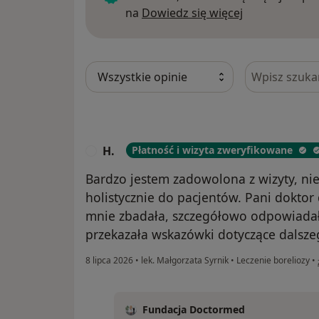
Dowiedz się w
na
Dowiedz się więcej
Szukaj w opi
H.
Płatność i wizyta zweryfikowane
H
Bardzo jestem zadowolona z wizyty, nie
holistycznie do pacjentów. Pani dokto
mnie zbadała, szczegółowo odpowiadał
przekazała wskazówki dotyczące dalszeg
8 lipca 2026
•
lek. Małgorzata Syrnik
•
Leczenie boreliozy
•
Fundacja Doctormed