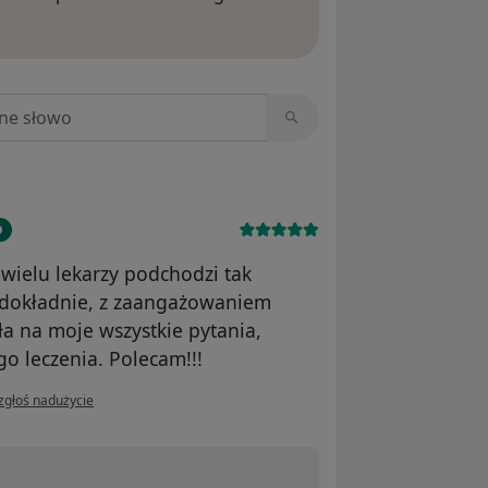
ięcej o opiniach
niach
wielu lekarzy podchodzi tak
r dokładnie, z zaangażowaniem
a na moje wszystkie pytania,
o leczenia. Polecam!!!
w opinii użytkownika H.
zgłoś nadużycie