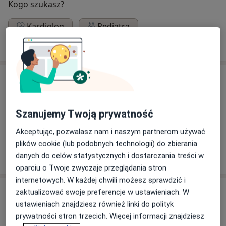
Kogo szukasz?
Kardiolog
Pediatra
Szukaj innej specjalizacji
Usługi
Konsultacja pediatryczna
Szanujemy Twoją prywatność
Akceptując, pozwalasz nam i naszym partnerom używać
plików cookie (lub podobnych technologii) do zbierania
danych do celów statystycznych i dostarczania treści w
W jaki sposób ustalane są ceny?
oparciu o Twoje zwyczaje przeglądania stron
internetowych. W każdej chwili możesz sprawdzić i
Specjaliści
zaktualizować swoje preferencje w ustawieniach. W
ustawieniach znajdziesz również linki do polityk
prywatności stron trzecich. Więcej informacji znajdziesz
lek. Sebastian Joński-Jastrzębowski