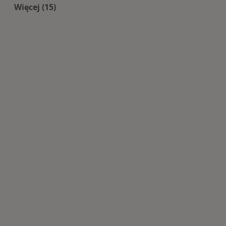
Więcej (15)
Więcej w kategorii: Centra medyczne Kardiolog