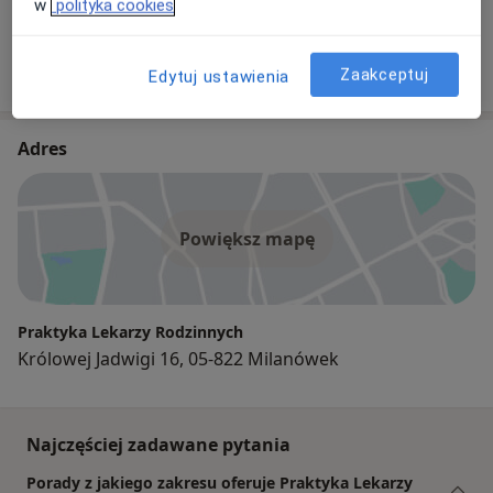
w
polityka cookies
Lekarz rodzinny
30 opinii
Zaakceptuj
Edytuj ustawienia
Adres
Powiększ mapę
Praktyka Lekarzy Rodzinnych
Królowej Jadwigi 16, 05-822 Milanówek
Najczęściej zadawane pytania
Porady z jakiego zakresu oferuje Praktyka Lekarzy