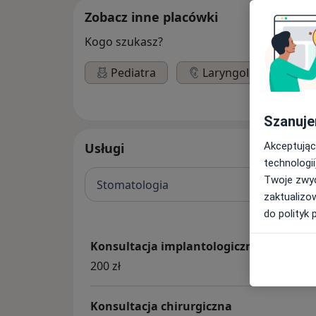
Zobacz inne placówki
Kogo szukasz?
Pediatra
Laryngolog
Szanuje
Akceptując
Usługi
technologii
Twoje zwyc
Stomatologia
zaktualizo
do polityk 
Konsultacja implantologiczna
200 zł
Konsultacja chirurgiczna