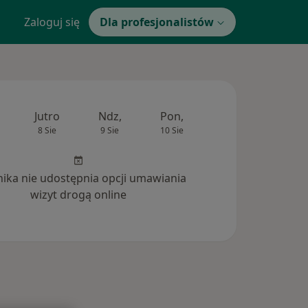
Zaloguj się
Dla profesjonalistów
Jutro
Ndz,
Pon,
Wt,
Śr,
8 Sie
9 Sie
10 Sie
11 Sie
12 Si
inika nie udostępnia opcji umawiania
wizyt drogą online