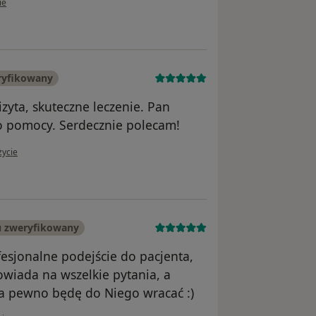
ie
ryfikowany
zyta, skuteczne leczenie. Pan
zo pomocy. Serdecznie polecam!
żytkownika kmhermanowicz
życie
u zweryfikowany
sjonalne podejście do pacjenta,
wiada na wszelkie pytania, a
Na pewno będę do Niego wracać :)
w opinii użytkownika Aleksandra Rogowiec