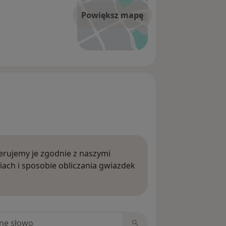
Powiększ mapę
rujemy je zgodnie z naszymi
iach i sposobie obliczania gwiazdek
ięcej o opiniach
niach