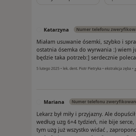
Katarzyna
Numer telefonu zweryfikow
K
Miałam usuwanie ósemki, szybko i spraw
ostatnia ósemka do wyrwania :) wiem j
będzie taka potrzeb:] serdecznie polec
w
5 lutego 2025
•
lek. dent. Piotr Pietryka
•
ekstrakcja zęba
•
Mariana
Numer telefonu zweryfikowa
M
Lekarz był miły i przyjazny. Ale dopuś
według uzg 6+4 tydzień, nie bije serce,
tym uzg już wszystko widać , zapropon