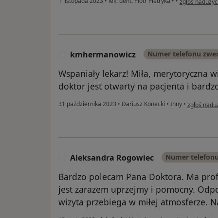
1 listopada 2023
•
lek. dent. Piotr Pietryka
•
•
zgłoś nadużyc
kmhermanowicz
Numer telefonu zwe
K
Wspaniały lekarz! Miła, merytoryczna wi
doktor jest otwarty na pacjenta i bard
w opinii u
31 października 2023
•
Dariusz Konecki
•
Inny
•
zgłoś nadu
Aleksandra Rogowiec
Numer telefon
A
Bardzo polecam Pana Doktora. Ma profe
jest zarazem uprzejmy i pomocny. Odpo
wizyta przebiega w miłej atmosferze. 