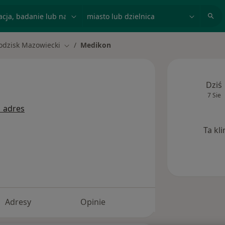
acja, badanie lub nazwisko
miasto lub dzielnica
odzisk Mazowiecki
Medikon
miasto
Zmień miasto
Dziś
7 Sie
1 adres
Ta kl
Adresy
Opinie