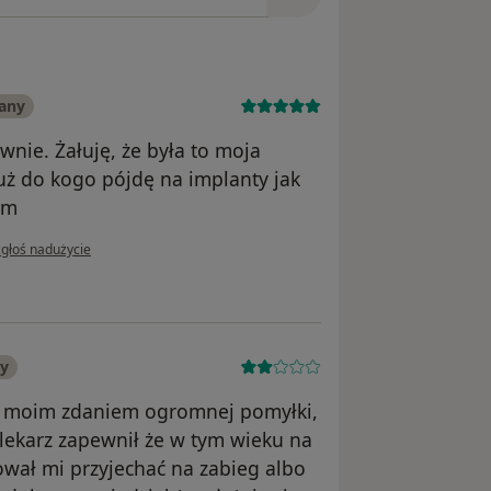
any
nie. Żałuję, że była to moja
uż do kogo pójdę na implanty jak
am
 opinii użytkownika Katarzyna
zgłoś nadużycie
ny
cił moim zdaniem ogromnej pomyłki,
 lekarz zapewnił że w tym wieku na
ował mi przyjechać na zabieg albo