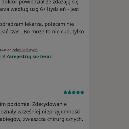
doktor powiedział że zdażają się
arza według uzg 6+1tydzień - jest
 odradzam lekarza, polecam nie
ać czas . Bo może to nie cud, tylko
w opinii użytkownika Mariana
giczna
•
zgłoś nadużycie
ię!
Zarejestruj się teraz
kim poziomie. Zdecydowanie
oznały wcześniej nieprzyjemności
zabiegów, zwłaszcza chirurgicznych.
kownika Marta