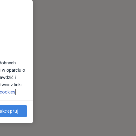
odobnych
i w oparciu o
awdzić i
wnież linki
 cookies
akceptuj