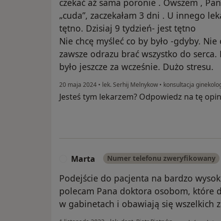
czekać aż sama poronie . Owszem , Pan 
„cuda”, zaczekałam 3 dni . U innego lek
tętno. Dzisiaj 9 tydzień- jest tętno
Nie chcę myśleć co by było -gdyby. Nie
zawsze odrazu brać wszystko do serca. D
było jeszcze za wcześnie. Dużo stresu.
20 maja 2024
•
lek. Serhij Melnykow
•
konsultacja ginekolo
Jesteś tym lekarzem? Odpowiedz na tę opin
Marta
Numer telefonu zweryfikowany
M
Podejście do pacjenta na bardzo wyso
polecam Pana doktora osobom, które d
w gabinetach i obawiają się wszelkich 
w opinii użyt