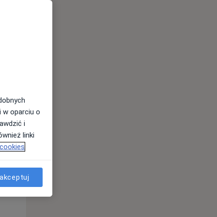
odobnych
Wt,
Śr,
Czw,
i w oparciu o
11 Sie
12 Sie
13 Sie
awdzić i
wnież linki
 cookies
akceptuj