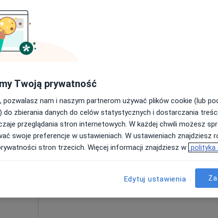
Pokaż profil
Mapa
my Twoją prywatność
, pozwalasz nam i naszym partnerom używać plików cookie (lub p
 Alfa
Dziś
Jutro
Ndz,
Pon,
) do zbierania danych do celów statystycznych i dostarczania treśc
7 Sie
8 Sie
9 Sie
10 Sie
zaje przeglądania stron internetowych. W każdej chwili możesz spr
yna
wać swoje preferencje w ustawieniach. W ustawieniach znajdziesz ró
prywatności stron trzecich. Więcej informacji znajdziesz w
polityka
Umawianie online nie jest dostępne
Pokaż profil
pa
Za
Edytuj ustawienia