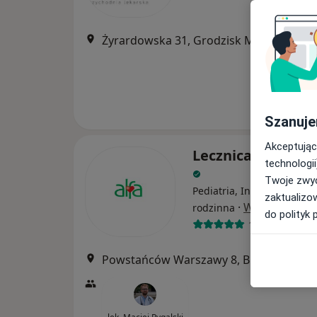
Żyrardowska 31, Grodzisk Mazowiecki
•
Szanuje
Akceptując
Lecznica Rodzinna
technologii
Twoje zwyc
Pediatria, Interna, Medyc
zaktualizo
·
Więcej
rodzinna
do polityk 
111 opinii
Powstańców Warszawy 8, Brwinów
•
Ma