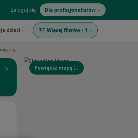
Zaloguj się
Dla profesjonalistów
je dzieci
Więcej filtrów
•
1
ukiwania
Powiększ mapę
Wt,
Śr,
Czw,
11 Sie
12 Sie
13 Sie