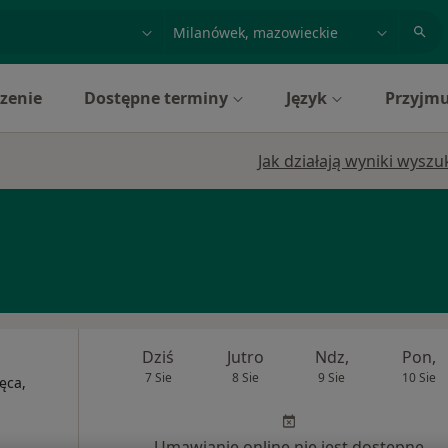
acja, badanie lub nazwisko
miasto lub dzielnica
zenie
Dostępne terminy
Język
Przyjmu
Jak działają wyniki wysz
Dziś
Jutro
Ndz,
Pon,
7 Sie
8 Sie
9 Sie
10 Sie
ęca,
Umawianie online nie jest dostępne