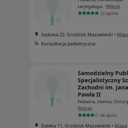
·
Więcej
Laryngologia
22 opinie
Sadowa 22, Grodzisk Mazowiecki
•
Map
Konsultacja pediatryczna
Samodzielny Publ
Specjalistyczny Sz
Zachodni im. Jan
Pawła II
Pediatria, Interna, Chirur
Więcej
46 opinii
Daleka 11, Grodzisk Mazowiecki
•
Mapa