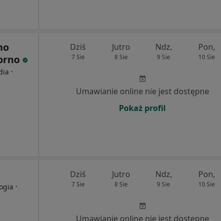
no
Dziś
Jutro
Ndz,
Pon,
Sorno
7 Sie
8 Sie
9 Sie
10 Sie
·
dia
Umawianie online nie jest dostępne
Pokaż profil
Dziś
Jutro
Ndz,
Pon,
7 Sie
8 Sie
9 Sie
10 Sie
·
logia
Umawianie online nie jest dostępne