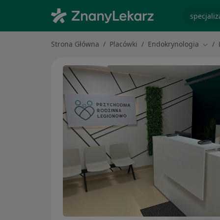
specjaliz
Strona Główna
Placówki
Endokrynologia
Zmie