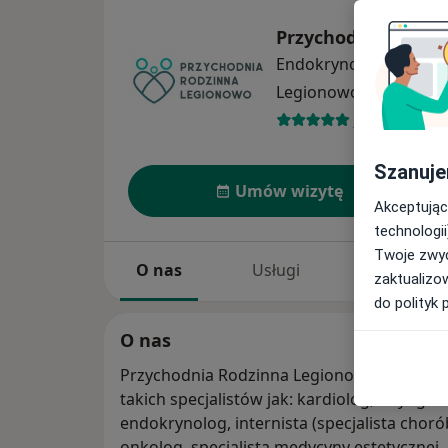
Przychodnia Rodz
Endokrynologia
więcej
Legionowo
1 adres
222 opinie
Szanuje
Umów wizytę
Akceptując
technologii
Twoje zwyc
O nas
Usługi
Specjaliści
zaktualizo
do polityk 
O nas
Przychodnia Rodzinna Legionowo jest przy
takich specjalistów jak: kardiolog, laryngol
endokrynolog, internista (specjalista chor
onkolog, specjalista medycyny estetycznej