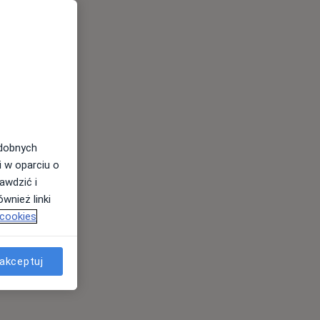
odobnych
i w oparciu o
awdzić i
wnież linki
 cookies
akceptuj