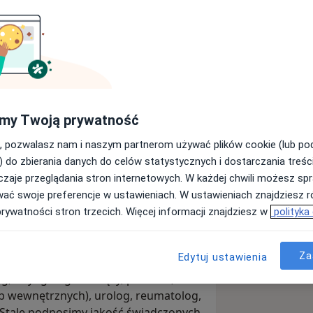
inna Legionowo
my Twoją prywatność
Wyślij wiadomość
, pozwalasz nam i naszym partnerom używać plików cookie (lub p
) do zbierania danych do celów statystycznych i dostarczania treśc
zaje przeglądania stron internetowych. W każdej chwili możesz spr
Adresy
Opinie
wać swoje preferencje w ustawieniach. W ustawieniach znajdziesz ró
prywatności stron trzecich. Więcej informacji znajdziesz w
polityka
Za
Edytuj ustawienia
chodnią, w której znajdą Państwo
og, laryngolog dziecięcy, pediatra,
ób wewnętrznych), urolog, reumatolog,
. Stale podnosimy jakość świadczonych