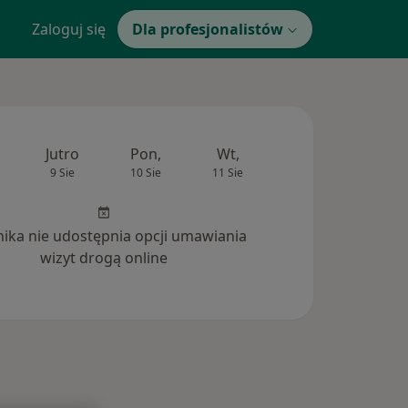
Zaloguj się
Dla profesjonalistów
Jutro
Pon,
Wt,
Śr,
Czw
9 Sie
10 Sie
11 Sie
12 Sie
13 Si
inika nie udostępnia opcji umawiania
wizyt drogą online