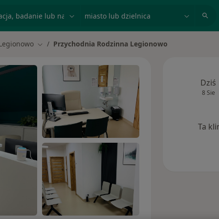
acja, badanie lub nazwisko
miasto lub dzielnica
Legionowo
Przychodnia Rodzinna Legionowo
ń miasto
Zmień miasto
Dziś
8 Sie
Ta kl