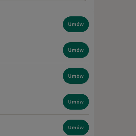
Umów
Umów
giczna
Umów
na
Umów
zna
Umów