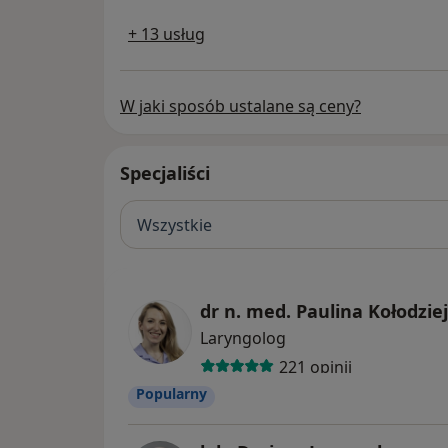
+ 13 usług
W jaki sposób ustalane są ceny?
Specjaliści
Wszystkie
dr n. med. Paulina Kołodzie
Laryngolog
221 opinii
Popularny