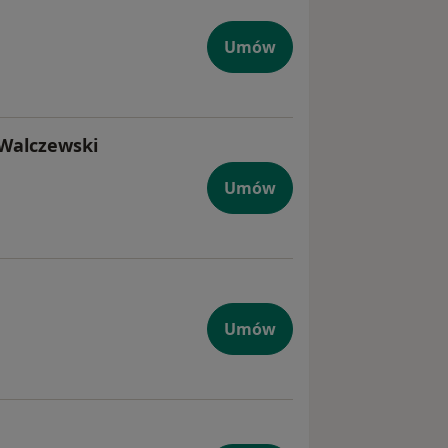
Umów
ł Walczewski
Umów
Umów