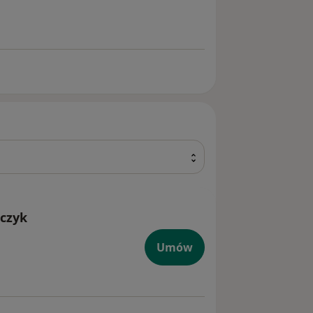
jczyk
Umów