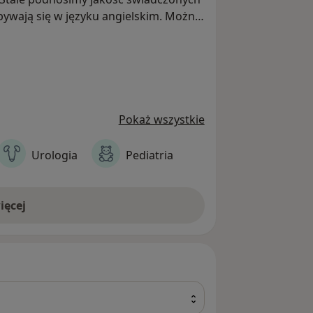
bywają się w języku angielskim. Można
lefonicznie. Dla Państwa wygody
 zapoznania się ze szczegółową
Echo serca (badania
niowy, testy wysiłkowe.
Pokaż wszystkie
Urologia
Pediatria
ięcej