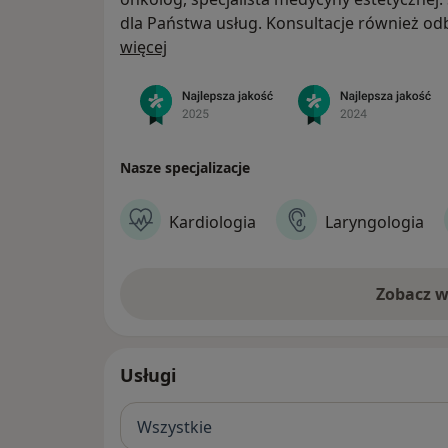
dla Państwa usług. Konsultacje również od
O nas
zarejestrować się za pomocą on-line lub te
więcej
otworzyliśmy punkt pobrań. Zapraszamy do
ofertą na stronie www. Oferujemy badania 
echokardiograficzne), EKG, holter RR ciśnie
Nasze specjalizacje
Kardiologia
Laryngologia
Zobacz w
Usługi
Wszystkie