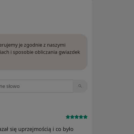
rujemy je zgodnie z naszymi
iach i sposobie obliczania gwiazdek
ięcej o opiniach
niach
zał się uprzejmością i co było