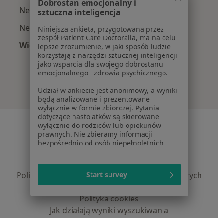
Dobrostan emocjonalny i
Neurolodzy z Signal Iduna w Warszawie
sztuczna inteligencja
Neurolodzy z Compensa w Warszawie
Niniejsza ankieta, przygotowana przez
zespół Patient Care Doctoralia, ma na celu
Więcej (8)
lepsze zrozumienie, w jaki sposób ludzie
korzystają z narzędzi sztucznej inteligencji
Więcej w kategorii: Najpopularniejsze ubezpie
jako wsparcia dla swojego dobrostanu
emocjonalnego i zdrowia psychicznego.
Udział w ankiecie jest anonimowy, a wyniki
będą analizowane i prezentowane
wyłącznie w formie zbiorczej. Pytania
dotyczące nastolatków są skierowane
Serwis
wyłącznie do rodziców lub opiekunów
prawnych. Nie zbieramy informacji
Regulamin
bezpośrednio od osób niepełnoletnich.
Polityka prywatności pacjentów
Polityka prywatności profesjonalistów
Start survey
Polityka prywatności dla profesjonalistów, których
dane pozyskaliśmy samodzielnie
Polityka cookies
Jak działają wyniki wyszukiwania