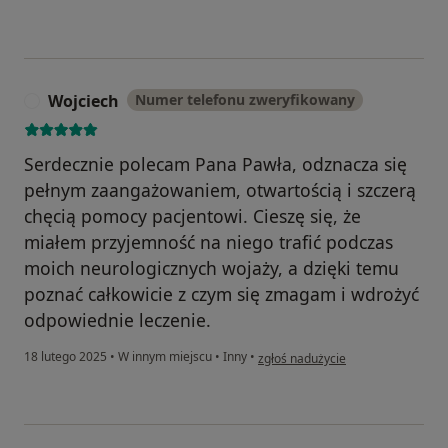
Wojciech
Numer telefonu zweryfikowany
W
Serdecznie polecam Pana Pawła, odznacza się
pełnym zaangażowaniem, otwartością i szczerą
chęcią pomocy pacjentowi. Cieszę się, że
miałem przyjemność na niego trafić podczas
moich neurologicznych wojaży, a dzięki temu
poznać całkowicie z czym się zmagam i wdrożyć
odpowiednie leczenie.
w opinii użytkownika Wojciech
18 lutego 2025
•
W innym miejscu
•
Inny
•
zgłoś nadużycie