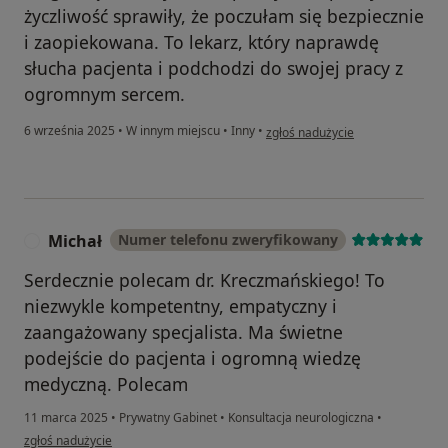
życzliwość sprawiły, że poczułam się bezpiecznie
i zaopiekowana. To lekarz, który naprawdę
słucha pacjenta i podchodzi do swojej pracy z
ogromnym sercem.
w opinii użytkownika MW
6 września 2025
•
W innym miejscu
•
Inny
•
zgłoś nadużycie
Michał
Numer telefonu zweryfikowany
M
Serdecznie polecam dr. Kreczmańskiego! To
niezwykle kompetentny, empatyczny i
zaangażowany specjalista. Ma świetne
podejście do pacjenta i ogromną wiedzę
medyczną. Polecam
11 marca 2025
•
Prywatny Gabinet
•
Konsultacja neurologiczna
•
w opinii użytkownika Michał
zgłoś nadużycie