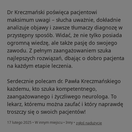
Dr Kreczmański poświęca pacjentowi
maksimum uwagi – słucha uważnie, dokładnie
analizuje objawy i zawsze tłumaczy diagnozę w
przystępny sposób. Widać, że nie tylko posiada
ogromną wiedzę, ale także pasję do swojego
zawodu. Z pełnym zaangażowaniem szuka
najlepszych rozwiązań, dbając o dobro pacjenta
na każdym etapie leczenia.
Serdecznie polecam dr. Pawła Kreczmańskiego
każdemu, kto szuka kompetentnego,
zaangażowanego i życzliwego neurologa. To
lekarz, któremu można zaufać i który naprawdę
troszczy się o swoich pacjentów!
w opinii użytkownika Wojciech
17 lutego 2025
•
W innym miejscu
•
Inny
•
zgłoś nadużycie