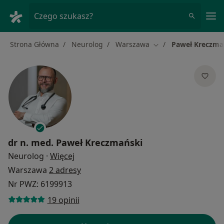
Me
Czego szukasz?
Strona Główna
Neurolog
Warszawa
Paweł Kreczma
Zmień miasto
dr n. med.
Paweł Kreczmański
O specjalizacjach
Neurolog
·
Więcej
Warszawa
2 adresy
Nr PWZ: 6199913
19 opinii