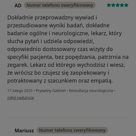
AD
Numer telefonu zweryfikowany
A
Dokładnie przeprowadzny wywiad i
przestudiowane wyniki badań, dokładne
badanie ogólne i neurologiczne, lekarz, który
słucha pytań i udziela odpowiedzi,
odpowiednio dostosowany czas wizyty do
specyfiki pacjenta, bez popędzania, patrzrnia na
zegarek. Lekarz od którego wychodzisz i wiesz,
że wrócisz bo czujesz się zaopiekowany i
potraktowany z szacunkiem oraz empatią.
17 lutego 2025
•
Prywatny Gabinet
•
Konsultacja neurologiczna
•
w opinii użytkownika AD
zgłoś nadużycie
Mariusz
Numer telefonu zweryfikowany
M