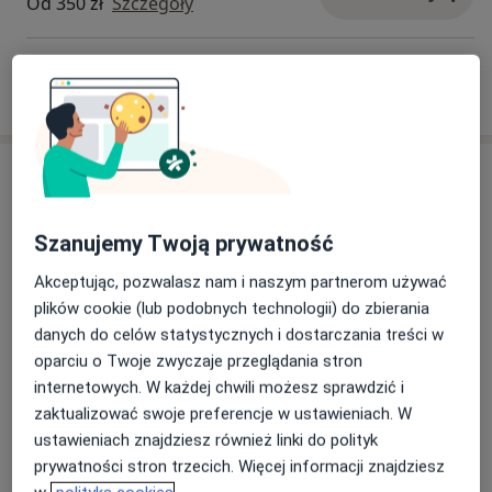
Od 350 zł
Szczegóły
Maastricht, zakończone obroną doktoratu z
neuropatologii schizofrenii.
Wykształcenie i szkolenia:
W jaki sposób ustalane są ceny?
Doktorat z nauk medycznych obroniony w 2009 roku
na Uniwersytecie w Maastricht.
Ukończony II Wydział Lekarski WUM w 2000 roku.
Adresy (2)
Liczne szkolenia i certyfikacje, w tym z zakresu
Adres 1
Adres 2
stereologii w neuronauce oraz pisania prac
Szanujemy Twoją prywatność
naukowych po angielsku.
Akceptując, pozwalasz nam i naszym partnerom używać
plików cookie (lub podobnych technologii) do zbierania
Manufaktura Zdrowia i Urody
Języki:
danych do celów statystycznych i dostarczania treści w
Nałęczowska 33 lok. U7 (wejście od ul.
Niemirowskiej),
Mokotów
, 02-922
Warszawa
oparciu o Twoje zwyczaje przeglądania stron
Dr Kreczmański biegle posługuje się językami
internetowych. W każdej chwili możesz sprawdzić i
holenderskim i angielskim, co ułatwia mu pracę z
zaktualizować swoje preferencje w ustawieniach. W
zagranicznymi pacjentami.
Powiększ mapę
otwiera się w nowej karcie
ustawieniach znajdziesz również linki do polityk
prywatności stron trzecich. Więcej informacji znajdziesz
Specjalizacje:
Dostępność