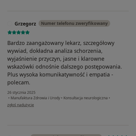
Grzegorz
Numer telefonu zweryfikowany
G
Bardzo zaangażowany lekarz, szczegółowy
wywiad, dokładna analiza schorzenia,
wyjaśnienie przyczyn, jasne i klarowne
wskazówki odnośnie dalszego postępowania.
Plus wysoka komunikatywność i empatia -
polecam.
26 stycznia 2025
•
Manufaktura Zdrowia i Urody
•
Konsultacja neurologiczna
•
w opinii użytkownika Grzegorz
zgłoś nadużycie