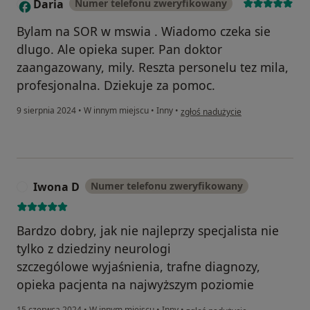
Daria
Numer telefonu zweryfikowany
D
Bylam na SOR w mswia . Wiadomo czeka sie
dlugo. Ale opieka super. Pan doktor
zaangazowany, mily. Reszta personelu tez mila,
profesjonalna. Dziekuje za pomoc.
w opinii użytkownika Daria
9 sierpnia 2024
•
W innym miejscu
•
Inny
•
zgłoś nadużycie
Iwona D
Numer telefonu zweryfikowany
I
Bardzo dobry, jak nie najleprzy specjalista nie
tylko z dziedziny neurologi
szczególowe wyjaśnienia, trafne diagnozy,
opieka pacjenta na najwyższym poziomie
w opinii użytkownika Iwona D
15 czerwca 2024
•
W innym miejscu
•
Inny
•