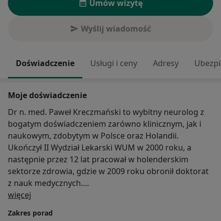
Umów wizytę
Wyślij wiadomość
Doświadczenie
Usługi i ceny
Adresy
Ubezpi
Moje doświadczenie
Dr n. med. Paweł Kreczmański to wybitny neurolog z
bogatym doświadczeniem zarówno klinicznym, jak i
naukowym, zdobytym w Polsce oraz Holandii.
Ukończył II Wydział Lekarski WUM w 2000 roku, a
następnie przez 12 lat pracował w holenderskim
sektorze zdrowia, gdzie w 2009 roku obronił doktorat
z nauk medycznych.
O mnie
więcej
Doświadczenie zawodowe:
Zakres porad