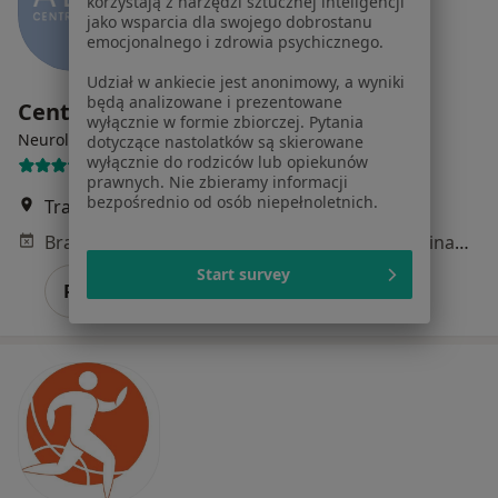
korzystają z narzędzi sztucznej inteligencji
jako wsparcia dla swojego dobrostanu
emocjonalnego i zdrowia psychicznego.
Udział w ankiecie jest anonimowy, a wyniki
będą analizowane i prezentowane
Centrum Terapii ALMA
wyłącznie w formie zbiorczej. Pytania
·
Więcej
Neurologia, Psychoterapia, Psychiatria
dotyczące nastolatków są skierowane
wyłącznie do rodziców lub opiekunów
4353 opinie
prawnych. Nie zbieramy informacji
bezpośrednio od osób niepełnoletnich.
Trawiasta 15, Warszawa
•
Mapa
Brak dostępnych specjalistów z wolnymi terminami w tym centrum medycznym.
Start survey
Pokaż profil