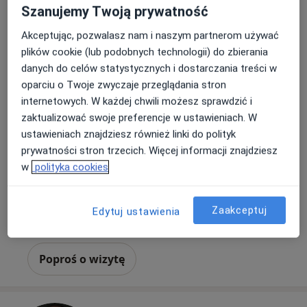
Szanujemy Twoją prywatność
Bezpieczne płatności
Skupienie na pacjencie
Akceptując, pozwalasz nam i naszym partnerom używać
dr n. med. Paweł Gogol
plików cookie (lub podobnych technologii) do zbierania
·
danych do celów statystycznych i dostarczania treści w
Neurolog, Lekarz medycyny ratunkowej, Anestezjolog
Więcej
oparciu o Twoje zwyczaje przeglądania stron
internetowych. W każdej chwili możesz sprawdzić i
132 opinie
zaktualizować swoje preferencje w ustawieniach. W
Adres 1
Adres 2
Adres 3
ustawieniach znajdziesz również linki do polityk
prywatności stron trzecich. Więcej informacji znajdziesz
w
polityka cookies
Olszynki Grochowskiej 11/15, Warszawa
•
Mapa
Neurolocus Centrum leczenia bólu
Konsultacja neurologiczna
400 zł
Zaakceptuj
Edytuj ustawienia
Specjalista nie oferuje umawiania online pod tym adresem.
Poproś o wizytę