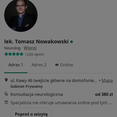
lek. Tomasz Nowakowski
·
Więcej
Neurolog
1226 opinii
Adres 1
Adres 2
Online
ul. Kawy 46 (wejście główne na domofonie proszę wybrać numer 100, gabinet jest na parterze drugie drzwi po prawej stronie), Warszawa
•
Mapa
Gabinet Prywatny
Konsultacja neurologiczna
od 380 zł
Specjalista nie oferuje umawiania online pod tym adresem.
Poproś o wizytę