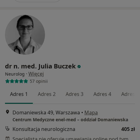
dr n. med. Julia Buczek
·
Więcej
Neurolog
57 opinii
Adres 1
Adres 2
Adres 3
Adres 4
Adres 5
Domaniewska 49, Warszawa
•
Mapa
Centrum Medyczne enel-med – oddział Domaniewska
Konsultacja neurologiczna
405 zł
Specjalista nie oferuje umawiania online pod tym adresem.