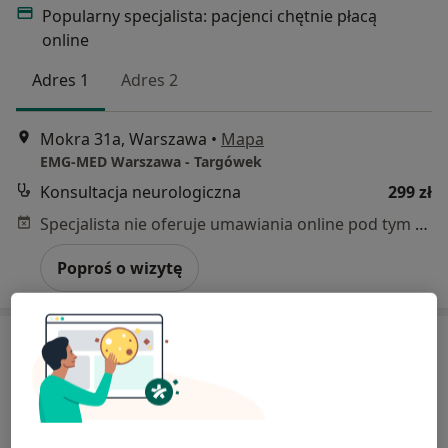
Popularny specjalista: pacjenci chętnie płacą
online
Adres 1
Adres 2
Mokra 31a, Warszawa
•
Mapa
EMG-MED Warszawa - Targówek
Konsultacja neurologiczna
299 zł
Specjalista nie oferuje umawiania online pod tym adresem.
Poproś o wizytę