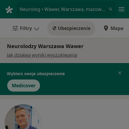
Me
Neurolog • Wawer, Warszawa, mazowieckie
Filtry
Ubezpieczenie
Mapa
Neurolodzy Warszawa Wawer
Jak działają wyniki wyszukiwania
Wybierz swoje ubezpieczenie
Medicover